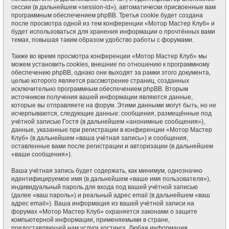
сессии (в дальнейшем «session-id»), автоматически присвоенные вам
программным обеспечением phpBB. Третья cookie будет создана
после просмотра одной из тем конференции «Мотор Мастер Клуб» и
будет использоваться для хранения информации о прочтённых вами
темах, повышая таким образом удобство работы с форумами.
Также во время просмотра конференции «Мотор Мастер Клуб» мы
можем установить cookies, внешние по отношению к программному
обеспечению phpBB, однако они выходят за рамки этого документа,
целью которого является рассмотрение страниц, созданных
исключительно программным обеспечением phpBB. Вторым
источником получения вашей информации являются данные,
которые вы отправляете на форум. Этими данными могут быть, но не
исчерпываются, следующие данные: сообщения, размещённые под
учётной записью Гостя (в дальнейшем «анонимные сообщения»),
данные, указанные при регистрации в конференции «Мотор Мастер
Клуб» (в дальнейшем «ваша учётная запись») и сообщения,
оставленные вами после регистрации и авторизации (в дальнейшем
«ваши сообщения»).
Ваша учётная запись будет содержать, как минимум, однозначно
идентифицируемое имя (в дальнейшем «ваше имя пользователя»),
индивидуальный пароль для входа под вашей учётной записью
(далее «ваш пароль») и реальный адрес email (в дальнейшем «ваш
адрес email»). Ваша информация из вашей учётной записи на
форумах «Мотор Мастер Клуб» охраняется законами о защите
компьютерной информации, применяемыми в стране,
предоставляющей нам услуги хостинга. Любая информация,