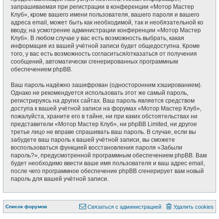
запрашиваемая при регистрации в конференции «Мотор Мастер
Клуб», кроме вашего имени пользователя, вашего пароля и вашего
адреса email, может быть как необходимой, так и необязательной ко
вводу, на усмотрение администрации конференции «Мотор Мастер
Клуб». В любом случае у вас есть возможность выбрать, какая
информация из вашей учётной записи будет общедоступна. Кроме
того, у вас есть возможность согласиться/отказаться от получения
сообщений, автоматически сгенерированных программным
обеспечением phpBB.
Ваш пароль надёжно зашифрован (односторонним хэшированием).
Однако не рекомендуется использовать этот же самый пароль,
регистрируясь на других сайтах. Ваш пароль является средством
доступа к вашей учётной записи на форумах «Мотор Мастер Клуб»,
пожалуйста, храните его в тайне, ни при каких обстоятельствах ни
представители «Мотор Мастер Клуб», ни phpBB Limited, ни другое
третье лицо не вправе спрашивать ваш пароль. В случае, если вы
забудете ваш пароль к вашей учётной записи, вы сможете
воспользоваться функцией восстановления пароля «Забыли
пароль?», предусмотренной программным обеспечением phpBB. Вам
будет необходимо ввести ваше имя пользователя и ваш адрес email,
после чего программное обеспечение phpBB сгенерирует вам новый
пароль для вашей учётной записи.
Список форумов
Связаться с администрацией
Удалить cookies