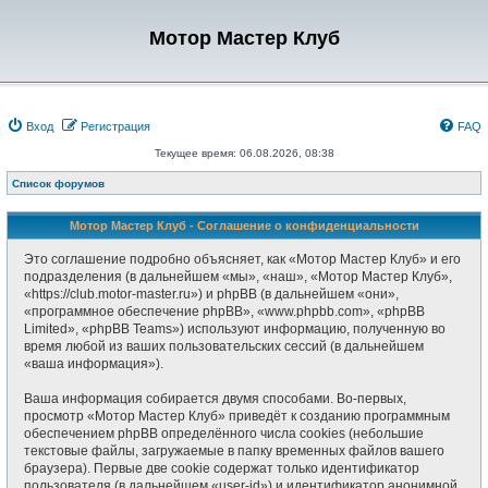
Мотор Мастер Клуб
Вход
Регистрация
FAQ
Текущее время: 06.08.2026, 08:38
Список форумов
Мотор Мастер Клуб - Соглашение о конфиденциальности
Это соглашение подробно объясняет, как «Мотор Мастер Клуб» и его
подразделения (в дальнейшем «мы», «наш», «Мотор Мастер Клуб»,
«https://club.motor-master.ru») и phpBB (в дальнейшем «они»,
«программное обеспечение phpBB», «www.phpbb.com», «phpBB
Limited», «phpBB Teams») используют информацию, полученную во
время любой из ваших пользовательских сессий (в дальнейшем
«ваша информация»).
Ваша информация собирается двумя способами. Во-первых,
просмотр «Мотор Мастер Клуб» приведёт к созданию программным
обеспечением phpBB определённого числа cookies (небольшие
текстовые файлы, загружаемые в папку временных файлов вашего
браузера). Первые две cookie содержат только идентификатор
пользователя (в дальнейшем «user-id») и идентификатор анонимной