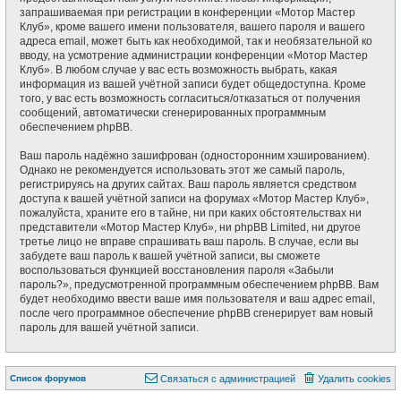
запрашиваемая при регистрации в конференции «Мотор Мастер
Клуб», кроме вашего имени пользователя, вашего пароля и вашего
адреса email, может быть как необходимой, так и необязательной ко
вводу, на усмотрение администрации конференции «Мотор Мастер
Клуб». В любом случае у вас есть возможность выбрать, какая
информация из вашей учётной записи будет общедоступна. Кроме
того, у вас есть возможность согласиться/отказаться от получения
сообщений, автоматически сгенерированных программным
обеспечением phpBB.
Ваш пароль надёжно зашифрован (односторонним хэшированием).
Однако не рекомендуется использовать этот же самый пароль,
регистрируясь на других сайтах. Ваш пароль является средством
доступа к вашей учётной записи на форумах «Мотор Мастер Клуб»,
пожалуйста, храните его в тайне, ни при каких обстоятельствах ни
представители «Мотор Мастер Клуб», ни phpBB Limited, ни другое
третье лицо не вправе спрашивать ваш пароль. В случае, если вы
забудете ваш пароль к вашей учётной записи, вы сможете
воспользоваться функцией восстановления пароля «Забыли
пароль?», предусмотренной программным обеспечением phpBB. Вам
будет необходимо ввести ваше имя пользователя и ваш адрес email,
после чего программное обеспечение phpBB сгенерирует вам новый
пароль для вашей учётной записи.
Список форумов
Связаться с администрацией
Удалить cookies