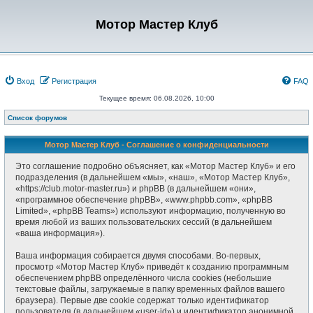
Мотор Мастер Клуб
Вход
Регистрация
FAQ
Текущее время: 06.08.2026, 10:00
Список форумов
Мотор Мастер Клуб - Соглашение о конфиденциальности
Это соглашение подробно объясняет, как «Мотор Мастер Клуб» и его
подразделения (в дальнейшем «мы», «наш», «Мотор Мастер Клуб»,
«https://club.motor-master.ru») и phpBB (в дальнейшем «они»,
«программное обеспечение phpBB», «www.phpbb.com», «phpBB
Limited», «phpBB Teams») используют информацию, полученную во
время любой из ваших пользовательских сессий (в дальнейшем
«ваша информация»).
Ваша информация собирается двумя способами. Во-первых,
просмотр «Мотор Мастер Клуб» приведёт к созданию программным
обеспечением phpBB определённого числа cookies (небольшие
текстовые файлы, загружаемые в папку временных файлов вашего
браузера). Первые две cookie содержат только идентификатор
пользователя (в дальнейшем «user-id») и идентификатор анонимной