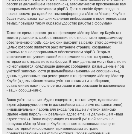
сессии (в дальнейшем «session-id»), автоматически присвоенные вам
программным обеспечением phpBB. Третья cookie будет создана
после просмотра одной из тем конференции «Мотор Мастер Клуб» и
будет использоваться для хранения информации о прочтённых вами
темах, повышая таким образом удобство работы с форумами.
Также во время просмотра конференции «Мотор Мастер Клуб» мы
можем установить cookies, внешние по отношению к программному
обеспечению phpBB, однако они выходят за рамки этого документа,
целью которого является рассмотрение страниц, созданных
исключительно программным обеспечением phpBB. Вторым
источником получения вашей информации являются данные,
которые вы отправляете на форум. Этими данными могут быть, но не
исчерпываются, следующие данные: сообщения, размещённые под
учётной записью Гостя (в дальнейшем «анонимные сообщения»),
данные, указанные при регистрации в конференции «Мотор Мастер
Клуб» (в дальнейшем «ваша учётная запись») и сообщения,
оставленные вами после регистрации и авторизации (в дальнейшем
«ваши сообщения»).
Ваша учётная запись будет содержать, как минимум, однозначно
идентифицируемое имя (в дальнейшем «ваше имя пользователя»),
индивидуальный пароль для входа под вашей учётной записью
(далее «ваш пароль») и реальный адрес email (в дальнейшем «ваш
адрес email»). Ваша информация из вашей учётной записи на
форумах «Мотор Мастер Клуб» охраняется законами о защите
компьютерной информации, применяемыми в стране,
предоставляющей нам услуги хостинга. Любая информация,