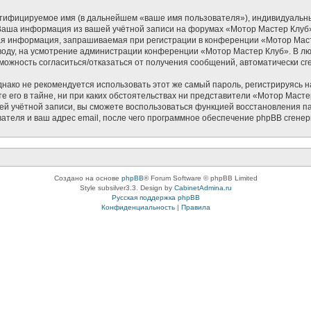
нтифицируемое имя (в дальнейшем «ваше имя пользователя»), индивидуальн
. Ваша информация из вашей учётной записи на форумах «Мотор Мастер Клу
ая информация, запрашиваемая при регистрации в конференции «Мотор Масте
 вводу, на усмотрение администрации конференции «Мотор Мастер Клуб». В лю
озможность согласиться/отказаться от получения сообщений, автоматически
ко не рекомендуется использовать этот же самый пароль, регистрируясь на
 его в тайне, ни при каких обстоятельствах ни представители «Мотор Мастер 
ашей учётной записи, вы сможете воспользоваться функцией восстановления
ателя и ваш адрес email, после чего программное обеспечение phpBB сгенер
Создано на основе
phpBB
® Forum Software © phpBB Limited
Style subsilver3.3. Design by
CabinetAdmina.ru
Русская поддержка phpBB
Конфиденциальность
|
Правила