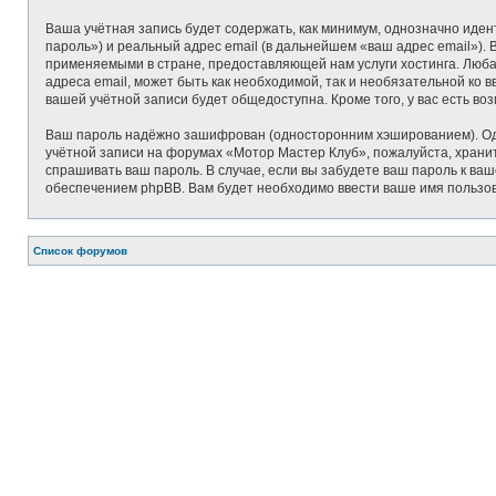
Ваша учётная запись будет содержать, как минимум, однозначно иде
пароль») и реальный адрес email (в дальнейшем «ваш адрес email»)
применяемыми в стране, предоставляющей нам услуги хостинга. Люб
адреса email, может быть как необходимой, так и необязательной ко
вашей учётной записи будет общедоступна. Кроме того, у вас есть в
Ваш пароль надёжно зашифрован (односторонним хэшированием). Одна
учётной записи на форумах «Мотор Мастер Клуб», пожалуйста, храните
спрашивать ваш пароль. В случае, если вы забудете ваш пароль к в
обеспечением phpBB. Вам будет необходимо ввести ваше имя пользов
Список форумов