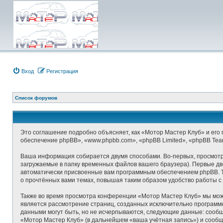
Вход
Регистрация
Список форумов
Это соглашение подробно объясняет, как «Мотор Мастер Клуб» и его п
обеспечение phpBB», «www.phpbb.com», «phpBB Limited», «phpBB Te
Ваша информация собирается двумя способами. Во-первых, просмотр
загружаемые в папку временных файлов вашего браузера). Первые две
автоматически присвоенные вам программным обеспечением phpBB. Т
о прочтённых вами темах, повышая таким образом удобство работы с
Также во время просмотра конференции «Мотор Мастер Клуб» мы може
является рассмотрение страниц, созданных исключительно програм
данными могут быть, но не исчерпываются, следующие данные: сооб
«Мотор Мастер Клуб» (в дальнейшем «ваша учётная запись») и сообщ