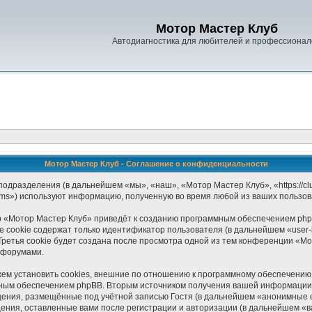
Мотор Мастер Клуб
Автодиагностика для любителей и профессионал
Мотор Мастер Клуб - Соглашение о конфиденциальности
одразделения (в дальнейшем «мы», «наш», «Мотор Мастер Клуб», «https://clu
ams») используют информацию, полученную во время любой из ваших пользов
 «Мотор Мастер Клуб» приведёт к созданию программным обеспечением php
 cookie содержат только идентификатор пользователя (в дальнейшем «user-i
ретья cookie будет создана после просмотра одной из тем конференции «М
 форумами.
м установить cookies, внешние по отношению к программному обеспечению p
мным обеспечением phpBB. Вторым источником получения вашей информации 
щения, размещённые под учётной записью Гостя (в дальнейшем «анонимные 
ения, оставленные вами после регистрации и авторизации (в дальнейшем «