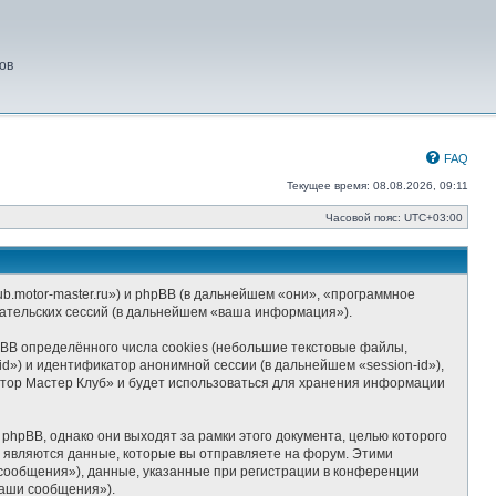
ов
FAQ
Текущее время: 08.08.2026, 09:11
Часовой пояс:
UTC+03:00
b.motor-master.ru») и phpBB (в дальнейшем «они», «программное
ательских сессий (в дальнейшем «ваша информация»).
BB определённого числа cookies (небольшие текстовые файлы,
d») и идентификатор анонимной сессии (в дальнейшем «session-id»),
отор Мастер Клуб» и будет использоваться для хранения информации
hpBB, однако они выходят за рамки этого документа, целью которого
являются данные, которые вы отправляете на форум. Этими
сообщения»), данные, указанные при регистрации в конференции
ваши сообщения»).