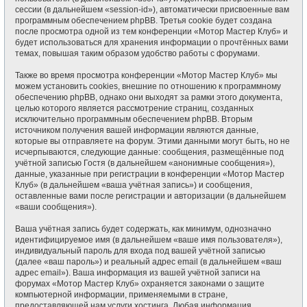
сессии (в дальнейшем «session-id»), автоматически присвоенные вам
программным обеспечением phpBB. Третья cookie будет создана
после просмотра одной из тем конференции «Мотор Мастер Клуб» и
будет использоваться для хранения информации о прочтённых вами
темах, повышая таким образом удобство работы с форумами.
Также во время просмотра конференции «Мотор Мастер Клуб» мы
можем установить cookies, внешние по отношению к программному
обеспечению phpBB, однако они выходят за рамки этого документа,
целью которого является рассмотрение страниц, созданных
исключительно программным обеспечением phpBB. Вторым
источником получения вашей информации являются данные,
которые вы отправляете на форум. Этими данными могут быть, но не
исчерпываются, следующие данные: сообщения, размещённые под
учётной записью Гостя (в дальнейшем «анонимные сообщения»),
данные, указанные при регистрации в конференции «Мотор Мастер
Клуб» (в дальнейшем «ваша учётная запись») и сообщения,
оставленные вами после регистрации и авторизации (в дальнейшем
«ваши сообщения»).
Ваша учётная запись будет содержать, как минимум, однозначно
идентифицируемое имя (в дальнейшем «ваше имя пользователя»),
индивидуальный пароль для входа под вашей учётной записью
(далее «ваш пароль») и реальный адрес email (в дальнейшем «ваш
адрес email»). Ваша информация из вашей учётной записи на
форумах «Мотор Мастер Клуб» охраняется законами о защите
компьютерной информации, применяемыми в стране,
предоставляющей нам услуги хостинга. Любая информация,