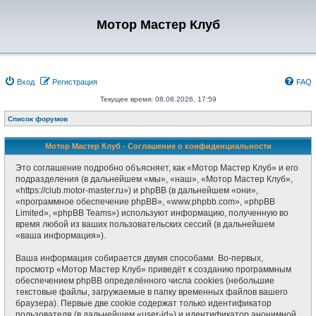
Мотор Мастер Клуб
Вход
Регистрация
FAQ
Текущее время: 08.08.2026, 17:59
Список форумов
Мотор Мастер Клуб - Соглашение о конфиденциальности
Это соглашение подробно объясняет, как «Мотор Мастер Клуб» и его
подразделения (в дальнейшем «мы», «наш», «Мотор Мастер Клуб»,
«https://club.motor-master.ru») и phpBB (в дальнейшем «они»,
«программное обеспечение phpBB», «www.phpbb.com», «phpBB
Limited», «phpBB Teams») используют информацию, полученную во
время любой из ваших пользовательских сессий (в дальнейшем
«ваша информация»).
Ваша информация собирается двумя способами. Во-первых,
просмотр «Мотор Мастер Клуб» приведёт к созданию программным
обеспечением phpBB определённого числа cookies (небольшие
текстовые файлы, загружаемые в папку временных файлов вашего
браузера). Первые две cookie содержат только идентификатор
пользователя (в дальнейшем «user-id») и идентификатор анонимной