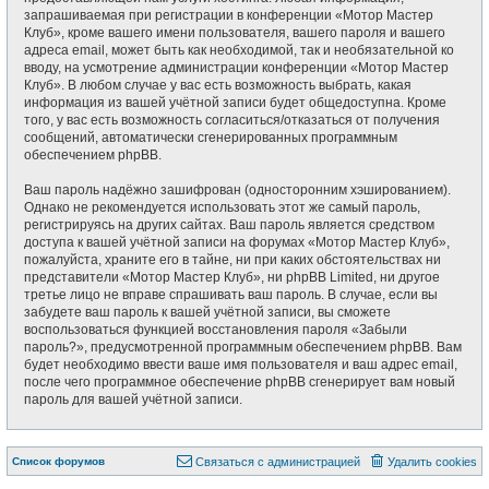
запрашиваемая при регистрации в конференции «Мотор Мастер
Клуб», кроме вашего имени пользователя, вашего пароля и вашего
адреса email, может быть как необходимой, так и необязательной ко
вводу, на усмотрение администрации конференции «Мотор Мастер
Клуб». В любом случае у вас есть возможность выбрать, какая
информация из вашей учётной записи будет общедоступна. Кроме
того, у вас есть возможность согласиться/отказаться от получения
сообщений, автоматически сгенерированных программным
обеспечением phpBB.
Ваш пароль надёжно зашифрован (односторонним хэшированием).
Однако не рекомендуется использовать этот же самый пароль,
регистрируясь на других сайтах. Ваш пароль является средством
доступа к вашей учётной записи на форумах «Мотор Мастер Клуб»,
пожалуйста, храните его в тайне, ни при каких обстоятельствах ни
представители «Мотор Мастер Клуб», ни phpBB Limited, ни другое
третье лицо не вправе спрашивать ваш пароль. В случае, если вы
забудете ваш пароль к вашей учётной записи, вы сможете
воспользоваться функцией восстановления пароля «Забыли
пароль?», предусмотренной программным обеспечением phpBB. Вам
будет необходимо ввести ваше имя пользователя и ваш адрес email,
после чего программное обеспечение phpBB сгенерирует вам новый
пароль для вашей учётной записи.
Список форумов
Связаться с администрацией
Удалить cookies