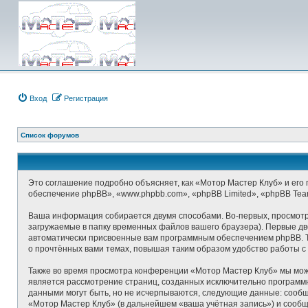
Вход
Регистрация
Список форумов
Это соглашение подробно объясняет, как «Мотор Мастер Клуб» и его п
обеспечение phpBB», «www.phpbb.com», «phpBB Limited», «phpBB Te
Ваша информация собирается двумя способами. Во-первых, просмотр
загружаемые в папку временных файлов вашего браузера). Первые две
автоматически присвоенные вам программным обеспечением phpBB. Т
о прочтённых вами темах, повышая таким образом удобство работы с
Также во время просмотра конференции «Мотор Мастер Клуб» мы може
является рассмотрение страниц, созданных исключительно програм
данными могут быть, но не исчерпываются, следующие данные: сооб
«Мотор Мастер Клуб» (в дальнейшем «ваша учётная запись») и сообщ