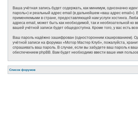
Ваша учётная запись будет содержать, как минимум, однозначно иде
пароль») и реальный адрес email (в дальнейшем «ваш адрес email»)
применяемыми в стране, предоставляющей нам услуги хостинга. Люб
адреса email, может быть как необходимой, так и необязательной ко
вашей учётной записи будет общедоступна. Кроме того, у вас есть в
Ваш пароль надёжно зашифрован (односторонним хэшированием). Одна
учётной записи на форумах «Мотор Мастер Клуб», пожалуйста, храните
спрашивать ваш пароль. В случае, если вы забудете ваш пароль к в
обеспечением phpBB. Вам будет необходимо ввести ваше имя пользов
Список форумов