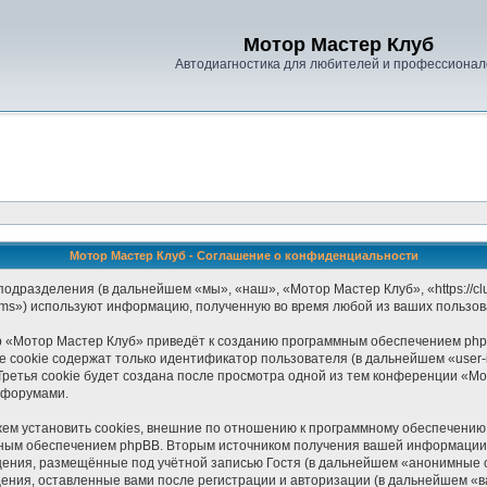
Мотор Мастер Клуб
Автодиагностика для любителей и профессионал
Мотор Мастер Клуб - Соглашение о конфиденциальности
одразделения (в дальнейшем «мы», «наш», «Мотор Мастер Клуб», «https://clu
ams») используют информацию, полученную во время любой из ваших пользов
 «Мотор Мастер Клуб» приведёт к созданию программным обеспечением php
 cookie содержат только идентификатор пользователя (в дальнейшем «user-i
ретья cookie будет создана после просмотра одной из тем конференции «М
 форумами.
м установить cookies, внешние по отношению к программному обеспечению p
мным обеспечением phpBB. Вторым источником получения вашей информации 
щения, размещённые под учётной записью Гостя (в дальнейшем «анонимные 
ения, оставленные вами после регистрации и авторизации (в дальнейшем «