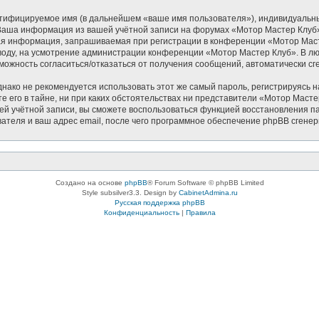
нтифицируемое имя (в дальнейшем «ваше имя пользователя»), индивидуальн
. Ваша информация из вашей учётной записи на форумах «Мотор Мастер Клу
ая информация, запрашиваемая при регистрации в конференции «Мотор Масте
 вводу, на усмотрение администрации конференции «Мотор Мастер Клуб». В лю
озможность согласиться/отказаться от получения сообщений, автоматически
ко не рекомендуется использовать этот же самый пароль, регистрируясь на
 его в тайне, ни при каких обстоятельствах ни представители «Мотор Мастер 
ашей учётной записи, вы сможете воспользоваться функцией восстановления
ателя и ваш адрес email, после чего программное обеспечение phpBB сгенер
Создано на основе
phpBB
® Forum Software © phpBB Limited
Style subsilver3.3. Design by
CabinetAdmina.ru
Русская поддержка phpBB
Конфиденциальность
|
Правила