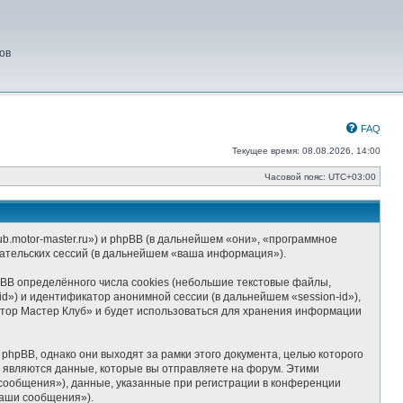
ов
FAQ
Текущее время: 08.08.2026, 14:00
Часовой пояс:
UTC+03:00
b.motor-master.ru») и phpBB (в дальнейшем «они», «программное
ательских сессий (в дальнейшем «ваша информация»).
BB определённого числа cookies (небольшие текстовые файлы,
d») и идентификатор анонимной сессии (в дальнейшем «session-id»),
отор Мастер Клуб» и будет использоваться для хранения информации
hpBB, однако они выходят за рамки этого документа, целью которого
являются данные, которые вы отправляете на форум. Этими
сообщения»), данные, указанные при регистрации в конференции
ваши сообщения»).