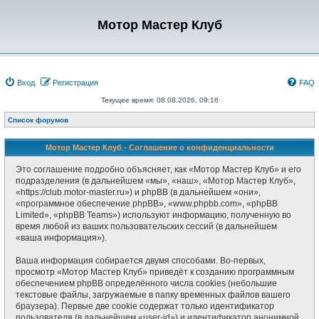
Мотор Мастер Клуб
Вход
Регистрация
FAQ
Текущее время: 08.08.2026, 09:16
Список форумов
Мотор Мастер Клуб - Соглашение о конфиденциальности
Это соглашение подробно объясняет, как «Мотор Мастер Клуб» и его
подразделения (в дальнейшем «мы», «наш», «Мотор Мастер Клуб»,
«https://club.motor-master.ru») и phpBB (в дальнейшем «они»,
«программное обеспечение phpBB», «www.phpbb.com», «phpBB
Limited», «phpBB Teams») используют информацию, полученную во
время любой из ваших пользовательских сессий (в дальнейшем
«ваша информация»).
Ваша информация собирается двумя способами. Во-первых,
просмотр «Мотор Мастер Клуб» приведёт к созданию программным
обеспечением phpBB определённого числа cookies (небольшие
текстовые файлы, загружаемые в папку временных файлов вашего
браузера). Первые две cookie содержат только идентификатор
пользователя (в дальнейшем «user-id») и идентификатор анонимной