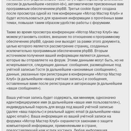
сессии (в дальнейшем «session-id»), автоматически присвоенные вам
программным обеспечением phpBB. Третья cookie будет создана
после просмотра одной из тем конференции «Мотор Мастер Клуб» и
будет использоваться для хранения информации о прочтённых вами
темах, повышая таким образом удобство работы с форумами.
Также во время просмотра конференции «Мотор Мастер Клуб» мы
можем установить cookies, внешние по отношению к программному
обеспечению phpBB, однако они выходят за рамки этого документа,
целью которого является рассмотрение страниц, созданных
исключительно программным обеспечением phpBB. Вторым
источником получения вашей информации являются данные,
которые вы отправляете на форум. Этими данными могут быть, но не
исчерпываются, следующие данные: сообщения, размещённые под
учётной записью Гостя (в дальнейшем «анонимные сообщения»),
данные, указанные при регистрации в конференции «Мотор Мастер
Клуб» (в дальнейшем «ваша учётная запись») и сообщения,
оставленные вами после регистрации и авторизации (в дальнейшем
«ваши сообщения»).
Ваша учётная запись будет содержать, как минимум, однозначно
идентифицируемое имя (в дальнейшем «ваше имя пользователя»),
индивидуальный пароль для входа под вашей учётной записью
(далее «ваш пароль») и реальный адрес email (в дальнейшем «ваш
адрес email»). Ваша информация из вашей учётной записи на
форумах «Мотор Мастер Клуб» охраняется законами о защите
компьютерной информации, применяемыми в стране,
предоставляющей нам услуги хостинга. Любая информация,