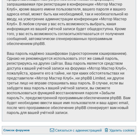
запрашиваемая при регистрации в конференции «Мотор Мастер
Клуб», кроме вашего имени пользователя, вашего пароля и вашего
адреса email, может быть как необходимой, так и необязательной ко
вводу, на усмотрение администрации конференции «Мотор Мастер
Клуб». В любом случае у вас есть возможность выбрать, какая
информация из вашей учётной записи будет общедоступна. Кроме
того, у вас есть возможность согласиться/отказаться от получения
сообщений, автоматически сгенерированных программным
обеспечением phpBB.
Ваш пароль надёжно зашифрован (односторонним хэшированием).
Однако не рекомендуется использовать этот же самый пароль,
регистрируясь на других сайтах. Ваш пароль является средством
доступа к вашей учётной записи на форумах «Мотор Мастер Клуб»,
пожалуйста, храните его в тайне, ни при каких обстоятельствах ни
представители «Мотор Мастер Клуб», ни phpBB Limited, ни другое
третье лицо не вправе спрашивать ваш пароль. В случае, если вы
забудете ваш пароль к вашей учётной записи, вы сможете
воспользоваться функцией восстановления пароля «Забыли
пароль?», предусмотренной программным обеспечением phpBB. Вам
будет необходимо ввести ваше имя пользователя и ваш адрес email,
после чего программное обеспечение phpBB сгенерирует вам новый
пароль для вашей учётной записи.
Список форумов
Связаться с администрацией
Удалить cookies