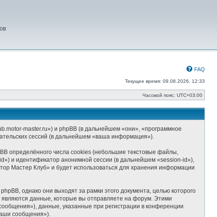
ов
FAQ
Текущее время: 09.08.2026, 12:33
Часовой пояс:
UTC+03:00
b.motor-master.ru») и phpBB (в дальнейшем «они», «программное
ательских сессий (в дальнейшем «ваша информация»).
BB определённого числа cookies (небольшие текстовые файлы,
d») и идентификатор анонимной сессии (в дальнейшем «session-id»),
отор Мастер Клуб» и будет использоваться для хранения информации
hpBB, однако они выходят за рамки этого документа, целью которого
являются данные, которые вы отправляете на форум. Этими
сообщения»), данные, указанные при регистрации в конференции
ваши сообщения»).