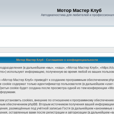
Мотор Мастер Клуб
Автодиагностика для любителей и профессионал
Мотор Мастер Клуб - Соглашение о конфиденциальности
одразделения (в дальнейшем «мы», «наш», «Мотор Мастер Клуб», «https://clu
ams») используют информацию, полученную во время любой из ваших пользов
 «Мотор Мастер Клуб» приведёт к созданию программным обеспечением php
 cookie содержат только идентификатор пользователя (в дальнейшем «user-i
ретья cookie будет создана после просмотра одной из тем конференции «М
 форумами.
м установить cookies, внешние по отношению к программному обеспечению p
мным обеспечением phpBB. Вторым источником получения вашей информации 
щения, размещённые под учётной записью Гостя (в дальнейшем «анонимные 
ения, оставленные вами после регистрации и авторизации (в дальнейшем «