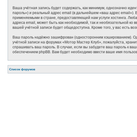
Ваша учётная запись будет содержать, как минимум, однозначно иде
пароль») и реальный адрес email (в дальнейшем «ваш адрес email»)
применяемыми в стране, предоставляющей нам услуги хостинга. Люб
адреса email, может быть как необходимой, так и необязательной ко
вашей учётной записи будет общедоступна. Кроме того, у вас есть в
Ваш пароль надёжно зашифрован (односторонним хэшированием). Одна
учётной записи на форумах «Мотор Мастер Клуб», пожалуйста, храните
спрашивать ваш пароль. В случае, если вы забудете ваш пароль к в
обеспечением phpBB. Вам будет необходимо ввести ваше имя пользов
Список форумов