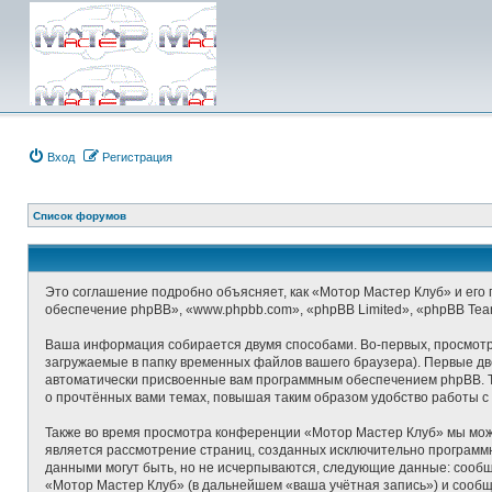
Вход
Регистрация
Список форумов
Это соглашение подробно объясняет, как «Мотор Мастер Клуб» и его п
обеспечение phpBB», «www.phpbb.com», «phpBB Limited», «phpBB Te
Ваша информация собирается двумя способами. Во-первых, просмотр
загружаемые в папку временных файлов вашего браузера). Первые две
автоматически присвоенные вам программным обеспечением phpBB. Т
о прочтённых вами темах, повышая таким образом удобство работы с
Также во время просмотра конференции «Мотор Мастер Клуб» мы може
является рассмотрение страниц, созданных исключительно програм
данными могут быть, но не исчерпываются, следующие данные: сооб
«Мотор Мастер Клуб» (в дальнейшем «ваша учётная запись») и сообщ