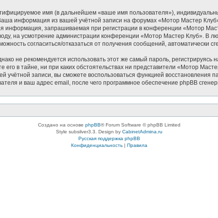
нтифицируемое имя (в дальнейшем «ваше имя пользователя»), индивидуальн
. Ваша информация из вашей учётной записи на форумах «Мотор Мастер Клу
ая информация, запрашиваемая при регистрации в конференции «Мотор Масте
 вводу, на усмотрение администрации конференции «Мотор Мастер Клуб». В лю
озможность согласиться/отказаться от получения сообщений, автоматически
ко не рекомендуется использовать этот же самый пароль, регистрируясь на
 его в тайне, ни при каких обстоятельствах ни представители «Мотор Мастер 
ашей учётной записи, вы сможете воспользоваться функцией восстановления
ателя и ваш адрес email, после чего программное обеспечение phpBB сгенер
Создано на основе
phpBB
® Forum Software © phpBB Limited
Style subsilver3.3. Design by
CabinetAdmina.ru
Русская поддержка phpBB
Конфиденциальность
|
Правила