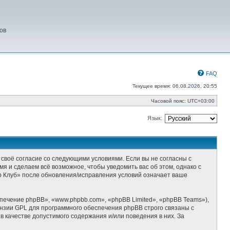
ов
FAQ
Текущее время: 06.08.2026, 20:55
Часовой пояс:
UTC+03:00
Язык:
 своё согласие со следующими условиями. Если вы не согласны с
я и сделаем всё возможное, чтобы уведомить вас об этом, однако с
р Клуб» после обновления/исправления условий означает ваше
ечение phpBB», «www.phpbb.com», «phpBB Limited», «phpBB Teams»),
ензии GPL для программного обеспечения phpBB строго связаны с
 качестве допустимого содержания и/или поведения в них. За