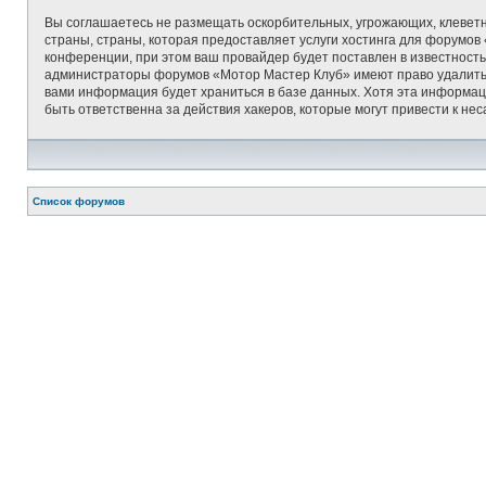
Вы соглашаетесь не размещать оскорбительных, угрожающих, клеветн
страны, страны, которая предоставляет услуги хостинга для форумо
конференции, при этом ваш провайдер будет поставлен в известность
администраторы форумов «Мотор Мастер Клуб» имеют право удалить, о
вами информация будет храниться в базе данных. Хотя эта информац
быть ответственна за действия хакеров, которые могут привести к не
Список форумов