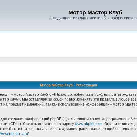
Мотор Мастер Клуб
Автодиагностика для любителей и профессионал
Мотор Мастер Клуб - Регистрация
», «Мотор Мастер Клуб», «https://club.motor-master.ru»), вы подтверждаете
стер Клуб». Мы оставляем за собой право изменять эти правила в любое врем
т на предмет изменений, так как использование конференции «Мотор Масте
ля создания конференций phpBB (в дальнейшем «они», «программное обесп
йшем «GPL»). Скачать его можно по адресу
www.phpbb.com
. Ограничения лиц
е несёт ответственности за то, что администрация конференций определяет в
://www.phpbb.com/
.