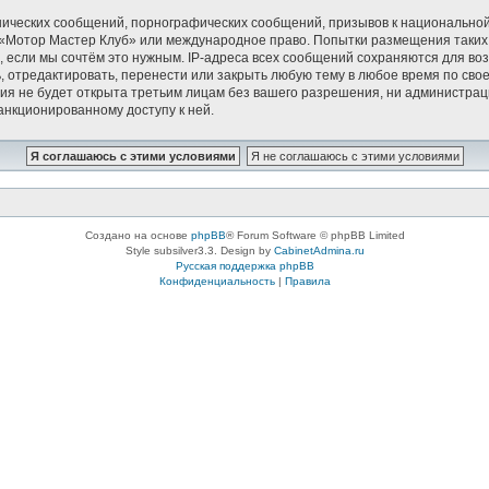
ических сообщений, порнографических сообщений, призывов к национальной
в «Мотор Мастер Клуб» или международное право. Попытки размещения таки
, если мы сочтём это нужным. IP-адреса всех сообщений сохраняются для воз
тредактировать, перенести или закрыть любую тему в любое время по своем
ия не будет открыта третьим лицам без вашего разрешения, ни администрац
санкционированному доступу к ней.
Создано на основе
phpBB
® Forum Software © phpBB Limited
Style subsilver3.3. Design by
CabinetAdmina.ru
Русская поддержка phpBB
Конфиденциальность
|
Правила