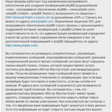
Наши форумы работают под управлением программного
обеспечения для создания конференций phpBB (в дальнейшем
«они», «программное обеспечение phpBB», «www.phpbb.com»,
«phpBB Limited», «phpBB Teams»), выпущенного по лицензии «
GNU General Public License v2
» (в дальнейшем «GPL»). Скачать его
можно по адресу
www.phpbb.com
. Ограничения лицензии GPL для
программного обеспечения phpBB строго связаны с организацией и
поддержкой интернет-конференций, и phpBB Limited не несёт
ответственности за то, что администрация конференций определяет
в качестве допустимого содержания и/или поведения в них. За
дополнительной информацией о phpBB обращайтесь по адресу
https://www.phpbb.com/
.
Вы соглашаетесь не размещать оскорбительных, угрожающих,
клеветнических сообщений, порнографических сообщений, призывов
к национальной розни и прочих сообщений, которые могут нарушить
законы вашей страны, страны, которая предоставляет услуги
хостинга для форумов «Мотор Мастер Клуб» или международное
право. Попытки размещения таких сообщений могут привести к
вашему немедленному отключению от конференции, при этом ваш
провайдер будет поставлен в известность, если мы сочтём это
нужным. IP-адреса всех сообщений сохраняются для возможности
проведения такой политики. Вы соглашаетесь с тем, что
администраторы форумов «Мотор Мастер Клуб» имеют право
удалить, отредактировать, перенести или закрыть любую тему в
любое время по своему усмотрению. Как пользователь вы согласны с
тем, что введённая вами информация будет храниться в базе данных.
Хотя эта информация не будет открыта третьим лицам без вашего