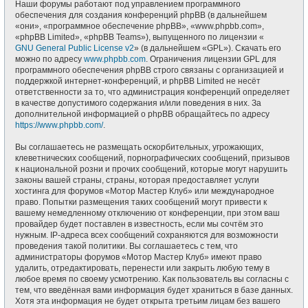
Наши форумы работают под управлением программного
обеспечения для создания конференций phpBB (в дальнейшем
«они», «программное обеспечение phpBB», «www.phpbb.com»,
«phpBB Limited», «phpBB Teams»), выпущенного по лицензии «
GNU General Public License v2
» (в дальнейшем «GPL»). Скачать его
можно по адресу
www.phpbb.com
. Ограничения лицензии GPL для
программного обеспечения phpBB строго связаны с организацией и
поддержкой интернет-конференций, и phpBB Limited не несёт
ответственности за то, что администрация конференций определяет
в качестве допустимого содержания и/или поведения в них. За
дополнительной информацией о phpBB обращайтесь по адресу
https://www.phpbb.com/
.
Вы соглашаетесь не размещать оскорбительных, угрожающих,
клеветнических сообщений, порнографических сообщений, призывов
к национальной розни и прочих сообщений, которые могут нарушить
законы вашей страны, страны, которая предоставляет услуги
хостинга для форумов «Мотор Мастер Клуб» или международное
право. Попытки размещения таких сообщений могут привести к
вашему немедленному отключению от конференции, при этом ваш
провайдер будет поставлен в известность, если мы сочтём это
нужным. IP-адреса всех сообщений сохраняются для возможности
проведения такой политики. Вы соглашаетесь с тем, что
администраторы форумов «Мотор Мастер Клуб» имеют право
удалить, отредактировать, перенести или закрыть любую тему в
любое время по своему усмотрению. Как пользователь вы согласны с
тем, что введённая вами информация будет храниться в базе данных.
Хотя эта информация не будет открыта третьим лицам без вашего