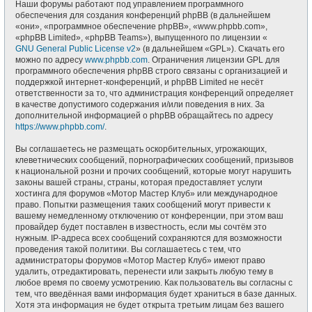
Наши форумы работают под управлением программного
обеспечения для создания конференций phpBB (в дальнейшем
«они», «программное обеспечение phpBB», «www.phpbb.com»,
«phpBB Limited», «phpBB Teams»), выпущенного по лицензии «
GNU General Public License v2
» (в дальнейшем «GPL»). Скачать его
можно по адресу
www.phpbb.com
. Ограничения лицензии GPL для
программного обеспечения phpBB строго связаны с организацией и
поддержкой интернет-конференций, и phpBB Limited не несёт
ответственности за то, что администрация конференций определяет
в качестве допустимого содержания и/или поведения в них. За
дополнительной информацией о phpBB обращайтесь по адресу
https://www.phpbb.com/
.
Вы соглашаетесь не размещать оскорбительных, угрожающих,
клеветнических сообщений, порнографических сообщений, призывов
к национальной розни и прочих сообщений, которые могут нарушить
законы вашей страны, страны, которая предоставляет услуги
хостинга для форумов «Мотор Мастер Клуб» или международное
право. Попытки размещения таких сообщений могут привести к
вашему немедленному отключению от конференции, при этом ваш
провайдер будет поставлен в известность, если мы сочтём это
нужным. IP-адреса всех сообщений сохраняются для возможности
проведения такой политики. Вы соглашаетесь с тем, что
администраторы форумов «Мотор Мастер Клуб» имеют право
удалить, отредактировать, перенести или закрыть любую тему в
любое время по своему усмотрению. Как пользователь вы согласны с
тем, что введённая вами информация будет храниться в базе данных.
Хотя эта информация не будет открыта третьим лицам без вашего