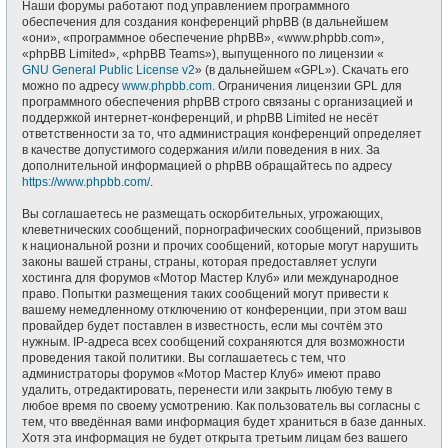
Наши форумы работают под управлением программного
обеспечения для создания конференций phpBB (в дальнейшем
«они», «программное обеспечение phpBB», «www.phpbb.com»,
«phpBB Limited», «phpBB Teams»), выпущенного по лицензии «
GNU General Public License v2
» (в дальнейшем «GPL»). Скачать его
можно по адресу
www.phpbb.com
. Ограничения лицензии GPL для
программного обеспечения phpBB строго связаны с организацией и
поддержкой интернет-конференций, и phpBB Limited не несёт
ответственности за то, что администрация конференций определяет
в качестве допустимого содержания и/или поведения в них. За
дополнительной информацией о phpBB обращайтесь по адресу
https://www.phpbb.com/
.
Вы соглашаетесь не размещать оскорбительных, угрожающих,
клеветнических сообщений, порнографических сообщений, призывов
к национальной розни и прочих сообщений, которые могут нарушить
законы вашей страны, страны, которая предоставляет услуги
хостинга для форумов «Мотор Мастер Клуб» или международное
право. Попытки размещения таких сообщений могут привести к
вашему немедленному отключению от конференции, при этом ваш
провайдер будет поставлен в известность, если мы сочтём это
нужным. IP-адреса всех сообщений сохраняются для возможности
проведения такой политики. Вы соглашаетесь с тем, что
администраторы форумов «Мотор Мастер Клуб» имеют право
удалить, отредактировать, перенести или закрыть любую тему в
любое время по своему усмотрению. Как пользователь вы согласны с
тем, что введённая вами информация будет храниться в базе данных.
Хотя эта информация не будет открыта третьим лицам без вашего