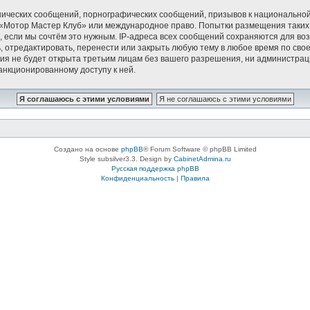
ических сообщений, порнографических сообщений, призывов к национальной
в «Мотор Мастер Клуб» или международное право. Попытки размещения таки
, если мы сочтём это нужным. IP-адреса всех сообщений сохраняются для воз
тредактировать, перенести или закрыть любую тему в любое время по своем
ия не будет открыта третьим лицам без вашего разрешения, ни администрац
санкционированному доступу к ней.
Создано на основе
phpBB
® Forum Software © phpBB Limited
Style subsilver3.3. Design by
CabinetAdmina.ru
Русская поддержка phpBB
Конфиденциальность
|
Правила