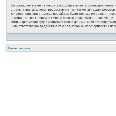
Вы соглашаетесь не размещать оскорбительных, угрожающих, клеветн
страны, страны, которая предоставляет услуги хостинга для форумо
конференции, при этом ваш провайдер будет поставлен в известность
администраторы форумов «Мотор Мастер Клуб» имеют право удалить, о
вами информация будет храниться в базе данных. Хотя эта информац
быть ответственна за действия хакеров, которые могут привести к не
Список форумов