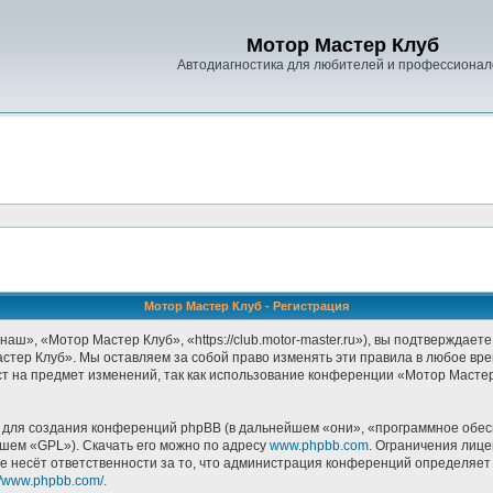
Мотор Мастер Клуб
Автодиагностика для любителей и профессионал
Мотор Мастер Клуб - Регистрация
», «Мотор Мастер Клуб», «https://club.motor-master.ru»), вы подтверждаете
стер Клуб». Мы оставляем за собой право изменять эти правила в любое врем
т на предмет изменений, так как использование конференции «Мотор Масте
ля создания конференций phpBB (в дальнейшем «они», «программное обесп
йшем «GPL»). Скачать его можно по адресу
www.phpbb.com
. Ограничения лиц
е несёт ответственности за то, что администрация конференций определяет в
://www.phpbb.com/
.