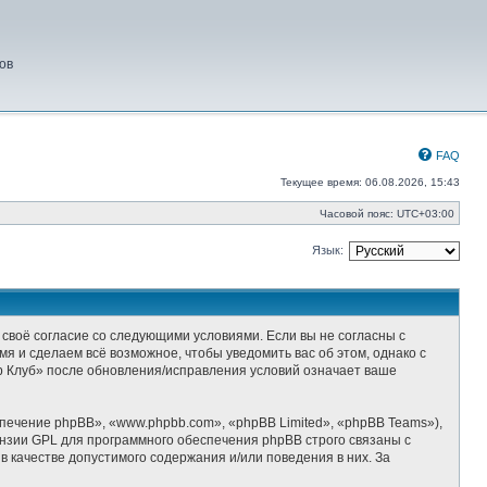
ов
FAQ
Текущее время: 06.08.2026, 15:43
Часовой пояс:
UTC+03:00
Язык:
 своё согласие со следующими условиями. Если вы не согласны с
я и сделаем всё возможное, чтобы уведомить вас об этом, однако с
р Клуб» после обновления/исправления условий означает ваше
ечение phpBB», «www.phpbb.com», «phpBB Limited», «phpBB Teams»),
ензии GPL для программного обеспечения phpBB строго связаны с
 качестве допустимого содержания и/или поведения в них. За