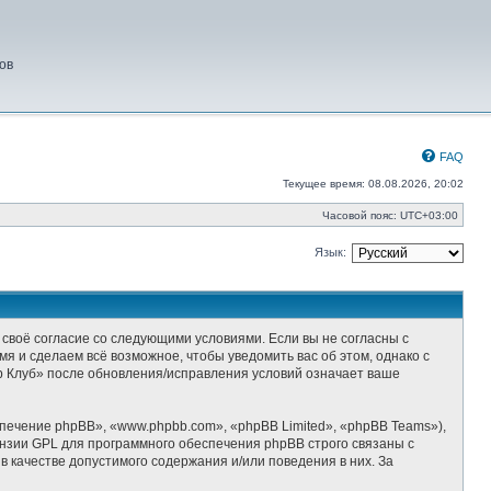
ов
FAQ
Текущее время: 08.08.2026, 20:02
Часовой пояс:
UTC+03:00
Язык:
 своё согласие со следующими условиями. Если вы не согласны с
я и сделаем всё возможное, чтобы уведомить вас об этом, однако с
р Клуб» после обновления/исправления условий означает ваше
ечение phpBB», «www.phpbb.com», «phpBB Limited», «phpBB Teams»),
ензии GPL для программного обеспечения phpBB строго связаны с
 качестве допустимого содержания и/или поведения в них. За