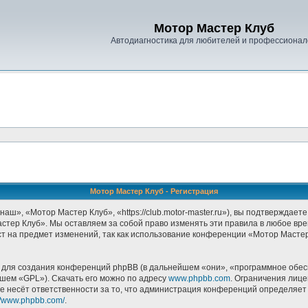
Мотор Мастер Клуб
Автодиагностика для любителей и профессионал
Мотор Мастер Клуб - Регистрация
», «Мотор Мастер Клуб», «https://club.motor-master.ru»), вы подтверждаете
стер Клуб». Мы оставляем за собой право изменять эти правила в любое врем
т на предмет изменений, так как использование конференции «Мотор Масте
ля создания конференций phpBB (в дальнейшем «они», «программное обесп
йшем «GPL»). Скачать его можно по адресу
www.phpbb.com
. Ограничения лиц
е несёт ответственности за то, что администрация конференций определяет в
://www.phpbb.com/
.