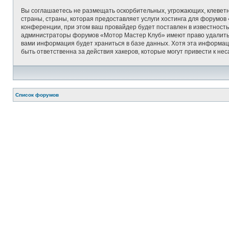
Вы соглашаетесь не размещать оскорбительных, угрожающих, клеветн
страны, страны, которая предоставляет услуги хостинга для форумо
конференции, при этом ваш провайдер будет поставлен в известность
администраторы форумов «Мотор Мастер Клуб» имеют право удалить, о
вами информация будет храниться в базе данных. Хотя эта информац
быть ответственна за действия хакеров, которые могут привести к не
Список форумов