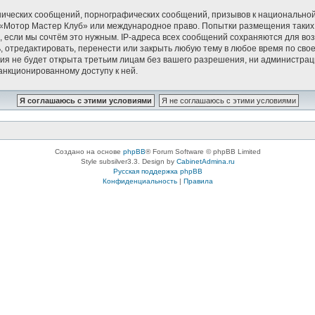
ических сообщений, порнографических сообщений, призывов к национальной
в «Мотор Мастер Клуб» или международное право. Попытки размещения таки
, если мы сочтём это нужным. IP-адреса всех сообщений сохраняются для воз
тредактировать, перенести или закрыть любую тему в любое время по своем
ия не будет открыта третьим лицам без вашего разрешения, ни администрац
санкционированному доступу к ней.
Создано на основе
phpBB
® Forum Software © phpBB Limited
Style subsilver3.3. Design by
CabinetAdmina.ru
Русская поддержка phpBB
Конфиденциальность
|
Правила