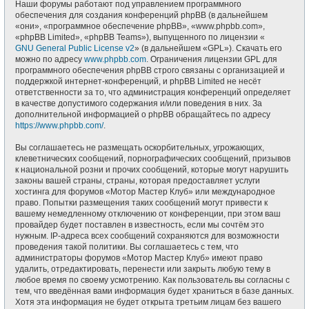
Наши форумы работают под управлением программного
обеспечения для создания конференций phpBB (в дальнейшем
«они», «программное обеспечение phpBB», «www.phpbb.com»,
«phpBB Limited», «phpBB Teams»), выпущенного по лицензии «
GNU General Public License v2
» (в дальнейшем «GPL»). Скачать его
можно по адресу
www.phpbb.com
. Ограничения лицензии GPL для
программного обеспечения phpBB строго связаны с организацией и
поддержкой интернет-конференций, и phpBB Limited не несёт
ответственности за то, что администрация конференций определяет
в качестве допустимого содержания и/или поведения в них. За
дополнительной информацией о phpBB обращайтесь по адресу
https://www.phpbb.com/
.
Вы соглашаетесь не размещать оскорбительных, угрожающих,
клеветнических сообщений, порнографических сообщений, призывов
к национальной розни и прочих сообщений, которые могут нарушить
законы вашей страны, страны, которая предоставляет услуги
хостинга для форумов «Мотор Мастер Клуб» или международное
право. Попытки размещения таких сообщений могут привести к
вашему немедленному отключению от конференции, при этом ваш
провайдер будет поставлен в известность, если мы сочтём это
нужным. IP-адреса всех сообщений сохраняются для возможности
проведения такой политики. Вы соглашаетесь с тем, что
администраторы форумов «Мотор Мастер Клуб» имеют право
удалить, отредактировать, перенести или закрыть любую тему в
любое время по своему усмотрению. Как пользователь вы согласны с
тем, что введённая вами информация будет храниться в базе данных.
Хотя эта информация не будет открыта третьим лицам без вашего