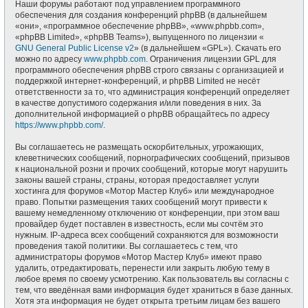
Наши форумы работают под управлением программного
обеспечения для создания конференций phpBB (в дальнейшем
«они», «программное обеспечение phpBB», «www.phpbb.com»,
«phpBB Limited», «phpBB Teams»), выпущенного по лицензии «
GNU General Public License v2
» (в дальнейшем «GPL»). Скачать его
можно по адресу
www.phpbb.com
. Ограничения лицензии GPL для
программного обеспечения phpBB строго связаны с организацией и
поддержкой интернет-конференций, и phpBB Limited не несёт
ответственности за то, что администрация конференций определяет
в качестве допустимого содержания и/или поведения в них. За
дополнительной информацией о phpBB обращайтесь по адресу
https://www.phpbb.com/
.
Вы соглашаетесь не размещать оскорбительных, угрожающих,
клеветнических сообщений, порнографических сообщений, призывов
к национальной розни и прочих сообщений, которые могут нарушить
законы вашей страны, страны, которая предоставляет услуги
хостинга для форумов «Мотор Мастер Клуб» или международное
право. Попытки размещения таких сообщений могут привести к
вашему немедленному отключению от конференции, при этом ваш
провайдер будет поставлен в известность, если мы сочтём это
нужным. IP-адреса всех сообщений сохраняются для возможности
проведения такой политики. Вы соглашаетесь с тем, что
администраторы форумов «Мотор Мастер Клуб» имеют право
удалить, отредактировать, перенести или закрыть любую тему в
любое время по своему усмотрению. Как пользователь вы согласны с
тем, что введённая вами информация будет храниться в базе данных.
Хотя эта информация не будет открыта третьим лицам без вашего