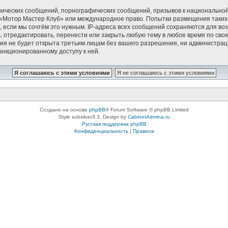
ических сообщений, порнографических сообщений, призывов к национальной
в «Мотор Мастер Клуб» или международное право. Попытки размещения таки
, если мы сочтём это нужным. IP-адреса всех сообщений сохраняются для воз
тредактировать, перенести или закрыть любую тему в любое время по своем
ия не будет открыта третьим лицам без вашего разрешения, ни администрац
санкционированному доступу к ней.
Создано на основе
phpBB
® Forum Software © phpBB Limited
Style subsilver3.3. Design by
CabinetAdmina.ru
Русская поддержка phpBB
Конфиденциальность
|
Правила