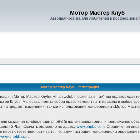
Мотор Мастер Клуб
Автодиагностика для любителей и профессионал
Мотор Мастер Клуб - Регистрация
», «Мотор Мастер Клуб», «https://club.motor-master.ru»), вы подтверждаете
стер Клуб». Мы оставляем за собой право изменять эти правила в любое врем
т на предмет изменений, так как использование конференции «Мотор Масте
ля создания конференций phpBB (в дальнейшем «они», «программное обесп
йшем «GPL»). Скачать его можно по адресу
www.phpbb.com
. Ограничения лиц
е несёт ответственности за то, что администрация конференций определяет в
://www.phpbb.com/
.