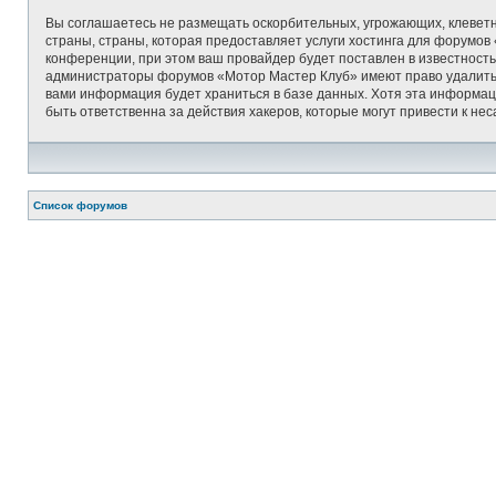
Вы соглашаетесь не размещать оскорбительных, угрожающих, клеветн
страны, страны, которая предоставляет услуги хостинга для форумо
конференции, при этом ваш провайдер будет поставлен в известность
администраторы форумов «Мотор Мастер Клуб» имеют право удалить, о
вами информация будет храниться в базе данных. Хотя эта информац
быть ответственна за действия хакеров, которые могут привести к не
Список форумов