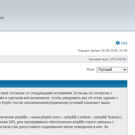
ов
FAQ
Текущее время: 06.08.2026, 22:46
Часовой пояс:
UTC+03:00
Язык:
 своё согласие со следующими условиями. Если вы не согласны с
я и сделаем всё возможное, чтобы уведомить вас об этом, однако с
р Клуб» после обновления/исправления условий означает ваше
ечение phpBB», «www.phpbb.com», «phpBB Limited», «phpBB Teams»),
ензии GPL для программного обеспечения phpBB строго связаны с
 качестве допустимого содержания и/или поведения в них. За