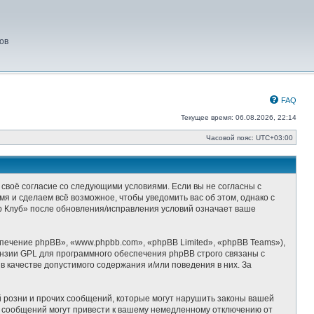
ов
FAQ
Текущее время: 06.08.2026, 22:14
Часовой пояс:
UTC+03:00
 своё согласие со следующими условиями. Если вы не согласны с
я и сделаем всё возможное, чтобы уведомить вас об этом, однако с
р Клуб» после обновления/исправления условий означает ваше
ечение phpBB», «www.phpbb.com», «phpBB Limited», «phpBB Teams»),
ензии GPL для программного обеспечения phpBB строго связаны с
 качестве допустимого содержания и/или поведения в них. За
 розни и прочих сообщений, которые могут нарушить законы вашей
х сообщений могут привести к вашему немедленному отключению от