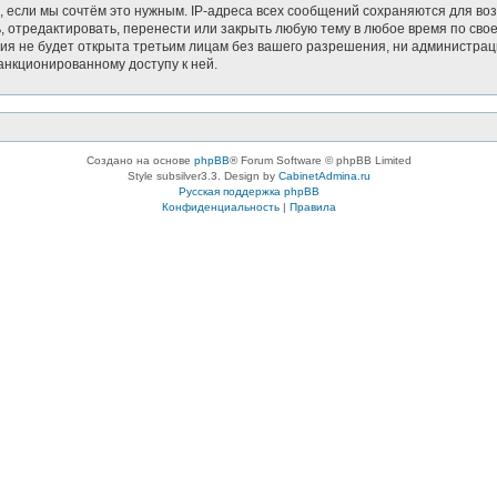
, если мы сочтём это нужным. IP-адреса всех сообщений сохраняются для воз
тредактировать, перенести или закрыть любую тему в любое время по своем
ия не будет открыта третьим лицам без вашего разрешения, ни администрац
санкционированному доступу к ней.
Создано на основе
phpBB
® Forum Software © phpBB Limited
Style subsilver3.3. Design by
CabinetAdmina.ru
Русская поддержка phpBB
Конфиденциальность
|
Правила