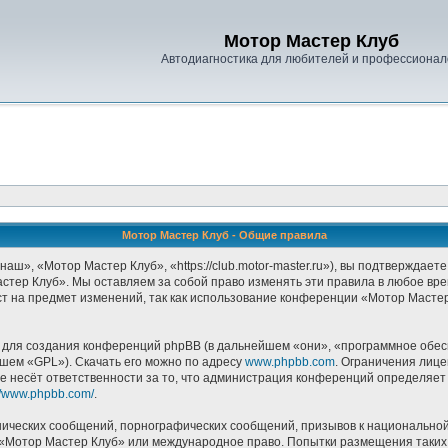
Мотор Мастер Клуб
Автодиагностика для любителей и профессионал
Мотор Мастер Клуб - Общие правила
», «Мотор Мастер Клуб», «https://club.motor-master.ru»), вы подтверждаете
стер Клуб». Мы оставляем за собой право изменять эти правила в любое врем
т на предмет изменений, так как использование конференции «Мотор Масте
ля создания конференций phpBB (в дальнейшем «они», «программное обесп
йшем «GPL»). Скачать его можно по адресу
www.phpbb.com
. Ограничения лиц
е несёт ответственности за то, что администрация конференций определяет в
://www.phpbb.com/
.
ических сообщений, порнографических сообщений, призывов к национальной
в «Мотор Мастер Клуб» или международное право. Попытки размещения таки