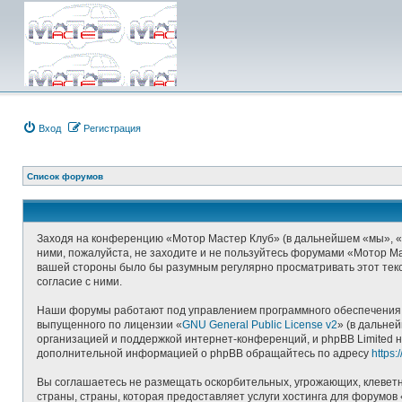
Вход
Регистрация
Список форумов
Заходя на конференцию «Мотор Мастер Клуб» (в дальнейшем «мы», «наш
ними, пожалуйста, не заходите и не пользуйтесь форумами «Мотор Ма
вашей стороны было бы разумным регулярно просматривать этот текс
согласие с ними.
Наши форумы работают под управлением программного обеспечения д
выпущенного по лицензии «
GNU General Public License v2
» (в дальне
организацией и поддержкой интернет-конференций, и phpBB Limited н
дополнительной информацией о phpBB обращайтесь по адресу
https
Вы соглашаетесь не размещать оскорбительных, угрожающих, клеветн
страны, страны, которая предоставляет услуги хостинга для форумо