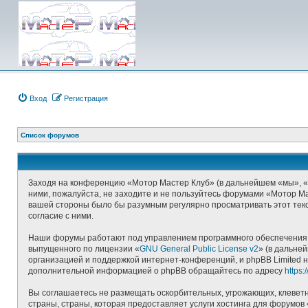
Вход
Регистрация
Список форумов
Заходя на конференцию «Мотор Мастер Клуб» (в дальнейшем «мы», «наш
ними, пожалуйста, не заходите и не пользуйтесь форумами «Мотор Ма
вашей стороны было бы разумным регулярно просматривать этот текс
согласие с ними.
Наши форумы работают под управлением программного обеспечения д
выпущенного по лицензии «
GNU General Public License v2
» (в дальне
организацией и поддержкой интернет-конференций, и phpBB Limited н
дополнительной информацией о phpBB обращайтесь по адресу
https
Вы соглашаетесь не размещать оскорбительных, угрожающих, клеветн
страны, страны, которая предоставляет услуги хостинга для форумо