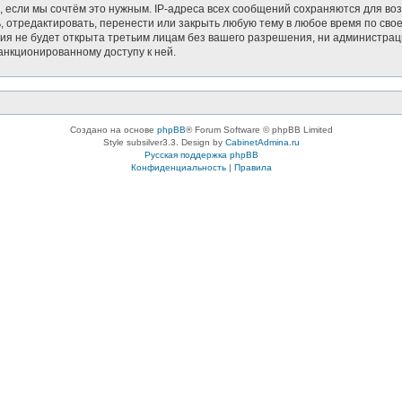
, если мы сочтём это нужным. IP-адреса всех сообщений сохраняются для воз
тредактировать, перенести или закрыть любую тему в любое время по своем
ия не будет открыта третьим лицам без вашего разрешения, ни администрац
санкционированному доступу к ней.
Создано на основе
phpBB
® Forum Software © phpBB Limited
Style subsilver3.3. Design by
CabinetAdmina.ru
Русская поддержка phpBB
Конфиденциальность
|
Правила