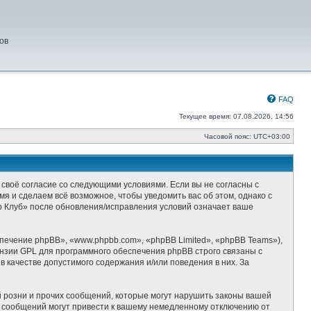
ов
FAQ
Текущее время: 07.08.2026, 14:56
Часовой пояс:
UTC+03:00
 своё согласие со следующими условиями. Если вы не согласны с
я и сделаем всё возможное, чтобы уведомить вас об этом, однако с
р Клуб» после обновления/исправления условий означает ваше
ечение phpBB», «www.phpbb.com», «phpBB Limited», «phpBB Teams»),
ензии GPL для программного обеспечения phpBB строго связаны с
 качестве допустимого содержания и/или поведения в них. За
 розни и прочих сообщений, которые могут нарушить законы вашей
х сообщений могут привести к вашему немедленному отключению от