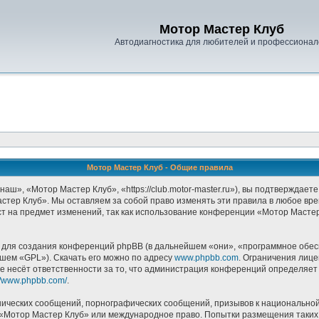
Мотор Мастер Клуб
Автодиагностика для любителей и профессионал
Мотор Мастер Клуб - Общие правила
», «Мотор Мастер Клуб», «https://club.motor-master.ru»), вы подтверждаете
стер Клуб». Мы оставляем за собой право изменять эти правила в любое врем
т на предмет изменений, так как использование конференции «Мотор Масте
ля создания конференций phpBB (в дальнейшем «они», «программное обесп
йшем «GPL»). Скачать его можно по адресу
www.phpbb.com
. Ограничения лиц
е несёт ответственности за то, что администрация конференций определяет в
://www.phpbb.com/
.
ических сообщений, порнографических сообщений, призывов к национальной
в «Мотор Мастер Клуб» или международное право. Попытки размещения таки