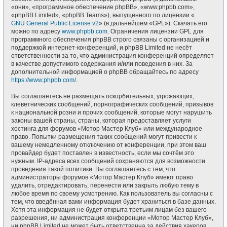
«они», «программное обеспечение phpBB», «www.phpbb.com»,
«phpBB Limited», «phpBB Teams»), выпущенного по лицензии «
GNU General Public License v2
» (в дальнейшем «GPL»). Скачать его
можно по адресу
www.phpbb.com
. Ограничения лицензии GPL для
программного обеспечения phpBB строго связаны с организацией и
поддержкой интернет-конференций, и phpBB Limited не несёт
ответственности за то, что администрация конференций определяет
в качестве допустимого содержания и/или поведения в них. За
дополнительной информацией о phpBB обращайтесь по адресу
https://www.phpbb.com/
.
Вы соглашаетесь не размещать оскорбительных, угрожающих,
клеветнических сообщений, порнографических сообщений, призывов
к национальной розни и прочих сообщений, которые могут нарушить
законы вашей страны, страны, которая предоставляет услуги
хостинга для форумов «Мотор Мастер Клуб» или международное
право. Попытки размещения таких сообщений могут привести к
вашему немедленному отключению от конференции, при этом ваш
провайдер будет поставлен в известность, если мы сочтём это
нужным. IP-адреса всех сообщений сохраняются для возможности
проведения такой политики. Вы соглашаетесь с тем, что
администраторы форумов «Мотор Мастер Клуб» имеют право
удалить, отредактировать, перенести или закрыть любую тему в
любое время по своему усмотрению. Как пользователь вы согласны с
тем, что введённая вами информация будет храниться в базе данных.
Хотя эта информация не будет открыта третьим лицам без вашего
разрешения, ни администрация конференции «Мотор Мастер Клуб»,
ни phpBB Limited не может быть ответственна за действия хакеров,