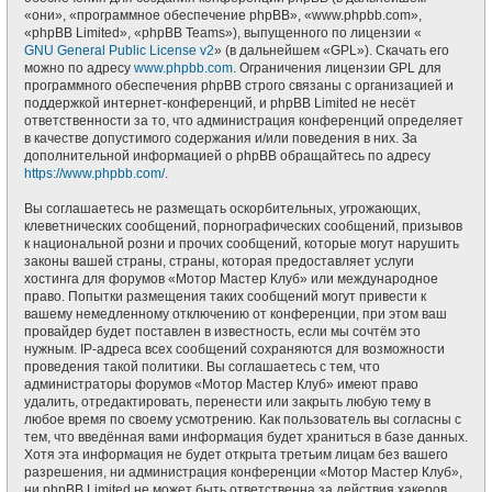
«они», «программное обеспечение phpBB», «www.phpbb.com»,
«phpBB Limited», «phpBB Teams»), выпущенного по лицензии «
GNU General Public License v2
» (в дальнейшем «GPL»). Скачать его
можно по адресу
www.phpbb.com
. Ограничения лицензии GPL для
программного обеспечения phpBB строго связаны с организацией и
поддержкой интернет-конференций, и phpBB Limited не несёт
ответственности за то, что администрация конференций определяет
в качестве допустимого содержания и/или поведения в них. За
дополнительной информацией о phpBB обращайтесь по адресу
https://www.phpbb.com/
.
Вы соглашаетесь не размещать оскорбительных, угрожающих,
клеветнических сообщений, порнографических сообщений, призывов
к национальной розни и прочих сообщений, которые могут нарушить
законы вашей страны, страны, которая предоставляет услуги
хостинга для форумов «Мотор Мастер Клуб» или международное
право. Попытки размещения таких сообщений могут привести к
вашему немедленному отключению от конференции, при этом ваш
провайдер будет поставлен в известность, если мы сочтём это
нужным. IP-адреса всех сообщений сохраняются для возможности
проведения такой политики. Вы соглашаетесь с тем, что
администраторы форумов «Мотор Мастер Клуб» имеют право
удалить, отредактировать, перенести или закрыть любую тему в
любое время по своему усмотрению. Как пользователь вы согласны с
тем, что введённая вами информация будет храниться в базе данных.
Хотя эта информация не будет открыта третьим лицам без вашего
разрешения, ни администрация конференции «Мотор Мастер Клуб»,
ни phpBB Limited не может быть ответственна за действия хакеров,