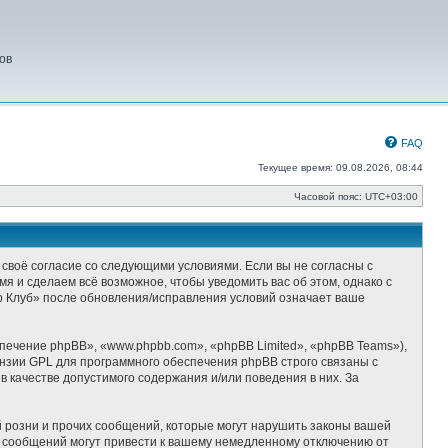
ов
FAQ
Текущее время: 09.08.2026, 08:44
Часовой пояс:
UTC+03:00
 своё согласие со следующими условиями. Если вы не согласны с
я и сделаем всё возможное, чтобы уведомить вас об этом, однако с
р Клуб» после обновления/исправления условий означает ваше
ечение phpBB», «www.phpbb.com», «phpBB Limited», «phpBB Teams»),
ензии GPL для программного обеспечения phpBB строго связаны с
 качестве допустимого содержания и/или поведения в них. За
 розни и прочих сообщений, которые могут нарушить законы вашей
х сообщений могут привести к вашему немедленному отключению от