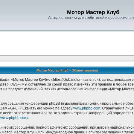
Мотор Мастер Клуб
Автодиагностика для любителей и профессионал
Мотор Мастер Клуб - Общие правила
», «Мотор Мастер Клуб», «https://club.motor-master.ru»), вы подтверждаете
стер Клуб». Мы оставляем за собой право изменять эти правила в любое врем
т на предмет изменений, так как использование конференции «Мотор Масте
ля создания конференций phpBB (в дальнейшем «они», «программное обесп
йшем «GPL»). Скачать его можно по адресу
www.phpbb.com
. Ограничения лиц
е несёт ответственности за то, что администрация конференций определяет в
://www.phpbb.com/
.
ических сообщений, порнографических сообщений, призывов к национальной
в «Мотор Мастер Клуб» или международное право. Попытки размещения таки