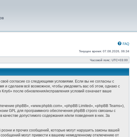
ов
FAQ
Текущее время: 07.08.2026, 06:34
Часовой пояс:
UTC+03:00
 своё согласие со следующими условиями. Если вы не согласны с
я и сделаем всё возможное, чтобы уведомить вас об этом, однако с
р Клуб» после обновления/исправления условий означает ваше
ечение phpBB», «www.phpbb.com», «phpBB Limited», «phpBB Teams»),
ензии GPL для программного обеспечения phpBB строго связаны с
 качестве допустимого содержания и/или поведения в них. За
 розни и прочих сообщений, которые могут нарушить законы вашей
х сообщений могут привести к вашему немедленному отключению от