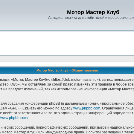
Мотор Мастер Клуб
Автодиагностика для любителей и профессионал
Мотор Мастер Клуб - Общие правила
», «Мотор Мастер Клуб», «https://club.motor-master.ru»), вы подтверждаете
стер Клуб». Мы оставляем за собой право изменять эти правила в любое врем
т на предмет изменений, так как использование конференции «Мотор Масте
ля создания конференций phpBB (в дальнейшем «они», «программное обесп
йшем «GPL»). Скачать его можно по адресу
www.phpbb.com
. Ограничения лиц
е несёт ответственности за то, что администрация конференций определяет в
://www.phpbb.com/
.
ических сообщений, порнографических сообщений, призывов к национальной
в «Мотор Мастер Клуб» или международное право. Попытки размещения таки