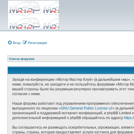
Вход
Регистрация
Список форумов
Заходя на конференцию «Мотор Мастер Клуб» (в дальнейшем «мы», «наш
ними, пожалуйста, не заходите и не пользуйтесь форумами «Мотор Ма
вашей стороны было бы разумным регулярно просматривать этот текс
согласие с ними.
Наши форумы работают под управлением программного обеспечения д
выпущенного по лицензии «
GNU General Public License v2
» (в дальне
организацией и поддержкой интернет-конференций, и phpBB Limited н
дополнительной информацией о phpBB обращайтесь по адресу
https
Вы соглашаетесь не размещать оскорбительных, угрожающих, клеветн
страны, страны, которая предоставляет услуги хостинга для форумо