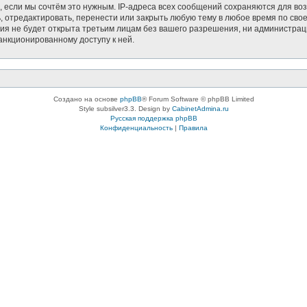
, если мы сочтём это нужным. IP-адреса всех сообщений сохраняются для воз
тредактировать, перенести или закрыть любую тему в любое время по своем
ия не будет открыта третьим лицам без вашего разрешения, ни администрац
санкционированному доступу к ней.
Создано на основе
phpBB
® Forum Software © phpBB Limited
Style subsilver3.3. Design by
CabinetAdmina.ru
Русская поддержка phpBB
Конфиденциальность
|
Правила