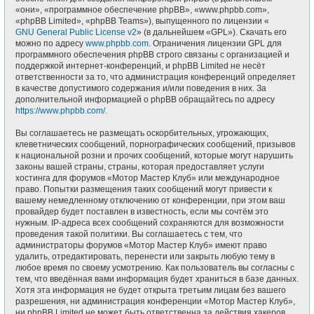
«они», «программное обеспечение phpBB», «www.phpbb.com»,
«phpBB Limited», «phpBB Teams»), выпущенного по лицензии «
GNU General Public License v2
» (в дальнейшем «GPL»). Скачать его
можно по адресу
www.phpbb.com
. Ограничения лицензии GPL для
программного обеспечения phpBB строго связаны с организацией и
поддержкой интернет-конференций, и phpBB Limited не несёт
ответственности за то, что администрация конференций определяет
в качестве допустимого содержания и/или поведения в них. За
дополнительной информацией о phpBB обращайтесь по адресу
https://www.phpbb.com/
.
Вы соглашаетесь не размещать оскорбительных, угрожающих,
клеветнических сообщений, порнографических сообщений, призывов
к национальной розни и прочих сообщений, которые могут нарушить
законы вашей страны, страны, которая предоставляет услуги
хостинга для форумов «Мотор Мастер Клуб» или международное
право. Попытки размещения таких сообщений могут привести к
вашему немедленному отключению от конференции, при этом ваш
провайдер будет поставлен в известность, если мы сочтём это
нужным. IP-адреса всех сообщений сохраняются для возможности
проведения такой политики. Вы соглашаетесь с тем, что
администраторы форумов «Мотор Мастер Клуб» имеют право
удалить, отредактировать, перенести или закрыть любую тему в
любое время по своему усмотрению. Как пользователь вы согласны с
тем, что введённая вами информация будет храниться в базе данных.
Хотя эта информация не будет открыта третьим лицам без вашего
разрешения, ни администрация конференции «Мотор Мастер Клуб»,
ни phpBB Limited не может быть ответственна за действия хакеров,