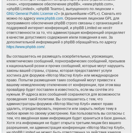
«они», «программное обеспечение phpBB», «www.phpbb.com»,
«phpBB Limited», «phpBB Teams»), выпущенного по лицензии «
GNU General Public License v2
» (в дальнейшем «GPL»). Скачать его
можно по адресу
www.phpbb.com
. Ограничения лицензии GPL для
программного обеспечения phpBB строго связаны с организацией и
поддержкой интернет-конференций, и phpBB Limited не несёт
ответственности за то, что администрация конференций определяет
в качестве допустимого содержания и/или поведения в них. За
дополнительной информацией о phpBB обращайтесь по адресу
https://www.phpbb.com/
.
Вы соглашаетесь не размещать оскорбительных, угрожающих,
клеветнических сообщений, порнографических сообщений, призывов
к национальной розни и прочих сообщений, которые могут нарушить
законы вашей страны, страны, которая предоставляет услуги
хостинга для форумов «Мотор Мастер Клуб» или международное
право. Попытки размещения таких сообщений могут привести к
вашему немедленному отключению от конференции, при этом ваш
провайдер будет поставлен в известность, если мы сочтём это
нужным. IP-адреса всех сообщений сохраняются для возможности
проведения такой политики. Вы соглашаетесь с тем, что
администраторы форумов «Мотор Мастер Клуб» имеют право
удалить, отредактировать, перенести или закрыть любую тему в
любое время по своему усмотрению. Как пользователь вы согласны с
тем, что введённая вами информация будет храниться в базе данных.
Хотя эта информация не будет открыта третьим лицам без вашего
разрешения, ни администрация конференции «Мотор Мастер Клуб»,
ни phpBB Limited не может быть ответственна за действия хакеров,