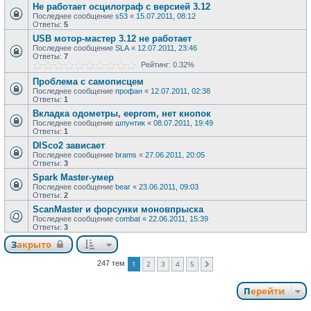
Не работает осцилограф с версией 3.12
Последнее сообщение
s53
«
15.07.2011, 08:12
Ответы:
5
USB мотор-мастер 3.12 не работает
Последнее сообщение
SLA
«
12.07.2011, 23:46
Ответы:
7
Рейтинг: 0.32%
Проблема с самописцем
Последнее сообщение
профан
«
12.07.2011, 02:38
Ответы:
1
Вкладка одометры, eeprom, нет кнопок
Последнее сообщение
шпунтик
«
08.07.2011, 19:49
Ответы:
1
DISco2 зависает
Последнее сообщение
brams
«
27.06.2011, 20:05
Ответы:
3
Spark Master-умер
Последнее сообщение
bear
«
23.06.2011, 09:03
Ответы:
2
ScanMaster и форсунки моновпрыска
Последнее сообщение
combat
«
22.06.2011, 15:39
Ответы:
3
Закрыто
1
2
3
4
5
247 тем
След.
Перейти