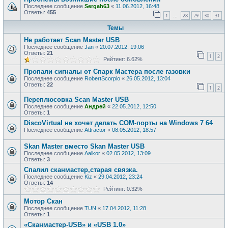
Последнее сообщение
Sergah63
«
11.06.2012, 16:48
Ответы:
455
1
28
29
30
31
…
Темы
Не работает Scan Master USB
Последнее сообщение
Jan
«
20.07.2012, 19:06
Ответы:
21
1
2
Рейтинг: 6.62%
Пропали сигналы от Спарк Мастера после газовки
Последнее сообщение
RobertScorpio
«
26.05.2012, 13:04
Ответы:
22
1
2
Переплюсовка Scan Master USB
Последнее сообщение
Андрей
«
22.05.2012, 12:50
Ответы:
1
DiscoVirtual не хочет делать COM-порты на Windows 7 64
Последнее сообщение
Attractor
«
08.05.2012, 18:57
Skan Master вместо Skan Master USB
Последнее сообщение
Aalkor
«
02.05.2012, 13:09
Ответы:
3
Спалил сканмастер,старая связка.
Последнее сообщение
Kiz
«
29.04.2012, 23:24
Ответы:
14
Рейтинг: 0.32%
Мотор Скан
Последнее сообщение
TUN
«
17.04.2012, 11:28
Ответы:
1
«Сканмастер-USB» и «USB 1.0»