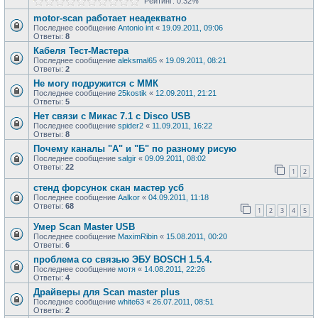
Рейтинг: 0.32%
motor-scan работает неадекватно
Последнее сообщение
Antonio int
«
19.09.2011, 09:06
Ответы:
8
Кабеля Тест-Мастера
Последнее сообщение
aleksmal65
«
19.09.2011, 08:21
Ответы:
2
Не могу подружится с ММК
Последнее сообщение
25kostik
«
12.09.2011, 21:21
Ответы:
5
Нет связи с Микас 7.1 с Disco USB
Последнее сообщение
spider2
«
11.09.2011, 16:22
Ответы:
8
Почему каналы "А" и "Б" по разному рисую
Последнее сообщение
salgir
«
09.09.2011, 08:02
Ответы:
22
1
2
стенд форсунок скан мастер усб
Последнее сообщение
Aalkor
«
04.09.2011, 11:18
Ответы:
68
1
2
3
4
5
Умер Scan Master USB
Последнее сообщение
MaximRibin
«
15.08.2011, 00:20
Ответы:
6
проблема со связью ЭБУ BOSCH 1.5.4.
Последнее сообщение
мотя
«
14.08.2011, 22:26
Ответы:
4
Драйверы для Scan master plus
Последнее сообщение
white63
«
26.07.2011, 08:51
Ответы:
2