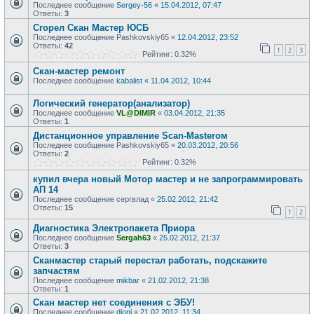
Последнее сообщение
Sergey-56
«
15.04.2012, 07:47
Ответы:
3
Сгорел Скан Мастер ЮСБ
Последнее сообщение
Pashkovskiy65
«
12.04.2012, 23:52
Ответы:
42
1
2
3
Рейтинг: 0.32%
Скан-мастер ремонт
Последнее сообщение
kabalist
«
11.04.2012, 10:44
Логический генератор(анализатор)
Последнее сообщение
VL@DIMIR
«
03.04.2012, 21:35
Ответы:
1
Дистанционное управление Scan-Masterом
Последнее сообщение
Pashkovskiy65
«
20.03.2012, 20:56
Ответы:
2
Рейтинг: 0.32%
купил вчера новый Мотор мастер и не запрограммировать
АП 14
Последнее сообщение
сергвлад
«
25.02.2012, 21:42
Ответы:
15
1
2
Диагностика Электропакета Приора
Последнее сообщение
Sergah63
«
25.02.2012, 21:37
Ответы:
3
Сканмастер старый перестал работать, подскажите
запчастям
Последнее сообщение
mikbar
«
21.02.2012, 21:38
Ответы:
1
Скан мастер нет соединения с ЭБУ!
Последнее сообщение
djoni
«
21.02.2012, 11:34