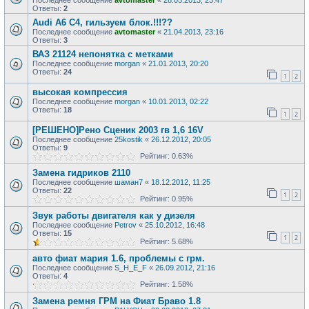
Последнее сообщение
avtomaster
«
28.05.2013, 23:47
Ответы:
2
Audi A6 C4, гильзуем блок.!!!??
Последнее сообщение
avtomaster
«
21.04.2013, 23:16
Ответы:
3
ВАЗ 21124 непонятка с метками
Последнее сообщение
morgan
«
21.01.2013, 20:20
Ответы:
24
1
2
высокая компрессия
Последнее сообщение
morgan
«
10.01.2013, 02:22
Ответы:
18
1
2
[РЕШЕНО]Рено Сценик 2003 гв 1,6 16V
Последнее сообщение
25kostik
«
26.12.2012, 20:05
Ответы:
9
Рейтинг: 0.63%
Замена гидриков 2110
Последнее сообщение
шаман7
«
18.12.2012, 11:25
Ответы:
22
1
2
Рейтинг: 0.95%
Звук работы двигателя как у дизеля
Последнее сообщение
Petrov
«
25.10.2012, 16:48
Ответы:
15
1
2
Рейтинг: 5.68%
авто фиат мария 1.6, проблемы с грм.
Последнее сообщение
S_H_E_F
«
26.09.2012, 21:16
Ответы:
4
Рейтинг: 1.58%
Замена ремня ГРМ на Фиат Браво 1.8