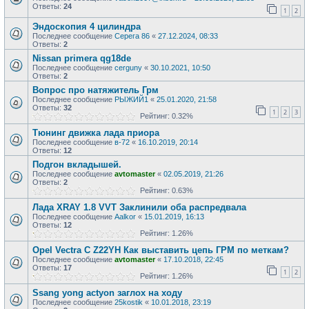
Ответы:
24
1
2
Эндоскопия 4 цилиндра
Последнее сообщение
Серега 86
«
27.12.2024, 08:33
Ответы:
2
Nissan primera qg18de
Последнее сообщение
cerguny
«
30.10.2021, 10:50
Ответы:
2
Вопрос про натяжитель Грм
Последнее сообщение
РЫЖИЙ1
«
25.01.2020, 21:58
Ответы:
32
1
2
3
Рейтинг: 0.32%
Тюнинг движка лада приора
Последнее сообщение
в-72
«
16.10.2019, 20:14
Ответы:
12
Подгон вкладышей.
Последнее сообщение
avtomaster
«
02.05.2019, 21:26
Ответы:
2
Рейтинг: 0.63%
Лада XRAY 1.8 VVT Заклинили оба распредвала
Последнее сообщение
Aalkor
«
15.01.2019, 16:13
Ответы:
12
Рейтинг: 1.26%
Opel Vectra C Z22YH Как выставить цепь ГРМ по меткам?
Последнее сообщение
avtomaster
«
17.10.2018, 22:45
Ответы:
17
1
2
Рейтинг: 1.26%
Ssang yong actyon заглох на ходу
Последнее сообщение
25kostik
«
10.01.2018, 23:19