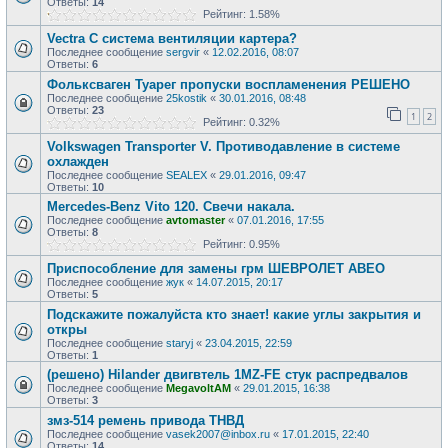
Ответы:
14
Рейтинг: 1.58%
Vectra C система вентиляции картера?
Последнее сообщение
sergvir
«
12.02.2016, 08:07
Ответы:
6
Фольксваген Туарег пропуски воспламенения РЕШЕНО
Последнее сообщение
25kostik
«
30.01.2016, 08:48
Ответы:
23
1
2
Рейтинг: 0.32%
Volkswagen Transporter V. Противодавление в системе
охлажден
Последнее сообщение
SEALEX
«
29.01.2016, 09:47
Ответы:
10
Mercedes-Benz Vito 120. Свечи накала.
Последнее сообщение
avtomaster
«
07.01.2016, 17:55
Ответы:
8
Рейтинг: 0.95%
Приспособление для замены грм ШЕВРОЛЕТ АВЕО
Последнее сообщение
жук
«
14.07.2015, 20:17
Ответы:
5
Подскажите пожалуйста кто знает! какие углы закрытия и
откры
Последнее сообщение
staryj
«
23.04.2015, 22:59
Ответы:
1
(решено) Hilander двигвтель 1MZ-FE стук распредвалов
Последнее сообщение
MegavoltAM
«
29.01.2015, 16:38
Ответы:
3
змз-514 ремень привода ТНВД
Последнее сообщение
vasek2007@inbox.ru
«
17.01.2015, 22:40
Ответы:
14