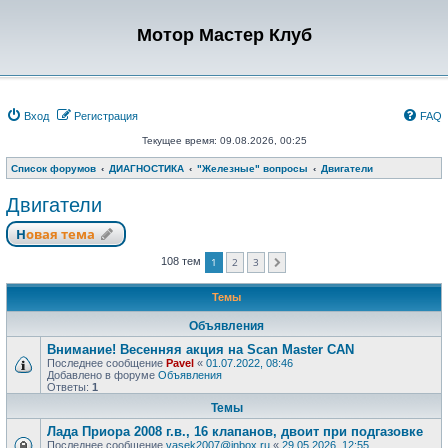
Мотор Мастер Клуб
Вход
Регистрация
FAQ
Текущее время: 09.08.2026, 00:25
Список форумов
ДИАГНОСТИКА
"Железные" вопросы
Двигатели
Двигатели
Новая тема
1
2
3
108 тем
След.
Темы
Объявления
Внимание! Весенняя акция на Scan Master CAN
Последнее сообщение
Pavel
«
01.07.2022, 08:46
Добавлено в форуме
Объявления
Ответы:
1
Темы
Лада Приора 2008 г.в., 16 клапанов, двоит при подгазовке
Последнее сообщение
vasek2007@inbox.ru
«
29.05.2026, 12:55