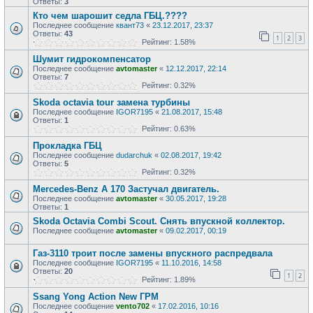
Ответы:
3
Кто чем шарошит седла ГБЦ.????
Последнее сообщение
квант73
«
23.12.2017, 23:37
Ответы:
43
1
2
3
Рейтинг: 1.58%
Шумит гидрокомпенсатор
Последнее сообщение
avtomaster
«
12.12.2017, 22:14
Ответы:
7
Рейтинг: 0.32%
Skoda octavia tour замена турбины
Последнее сообщение
IGOR7195
«
21.08.2017, 15:48
Ответы:
1
Рейтинг: 0.63%
Прокладка ГБЦ
Последнее сообщение
dudarchuk
«
02.08.2017, 19:42
Ответы:
5
Рейтинг: 0.32%
Mercedes-Benz A 170 Застучал двигатель.
Последнее сообщение
avtomaster
«
30.05.2017, 19:28
Ответы:
1
Skoda Octavia Combi Scout. Снять впускной коллектор.
Последнее сообщение
avtomaster
«
09.02.2017, 00:19
Газ-3110 троит после замены впускного распредвала
Последнее сообщение
IGOR7195
«
11.10.2016, 14:58
Ответы:
20
1
2
Рейтинг: 1.89%
Ssang Yong Action New ГРМ
Последнее сообщение
vento702
«
17.02.2016, 10:16