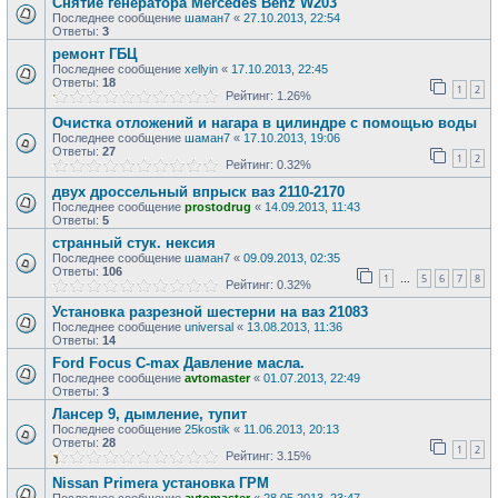
Снятие генератора Mercedes Benz W203
Последнее сообщение
шаман7
«
27.10.2013, 22:54
Ответы:
3
ремонт ГБЦ
Последнее сообщение
xellyin
«
17.10.2013, 22:45
Ответы:
18
1
2
Рейтинг: 1.26%
Очистка отложений и нагара в цилиндре с помощью воды
Последнее сообщение
шаман7
«
17.10.2013, 19:06
Ответы:
27
1
2
Рейтинг: 0.32%
двух дроссельный впрыск ваз 2110-2170
Последнее сообщение
prostodrug
«
14.09.2013, 11:43
Ответы:
5
странный стук. нексия
Последнее сообщение
шаман7
«
09.09.2013, 02:35
Ответы:
106
1
5
6
7
8
…
Рейтинг: 0.32%
Установка разрезной шестерни на ваз 21083
Последнее сообщение
universal
«
13.08.2013, 11:36
Ответы:
14
Ford Focus C-max Давление масла.
Последнее сообщение
avtomaster
«
01.07.2013, 22:49
Ответы:
3
Лансер 9, дымление, тупит
Последнее сообщение
25kostik
«
11.06.2013, 20:13
Ответы:
28
1
2
Рейтинг: 3.15%
Nissan Primera установка ГРМ