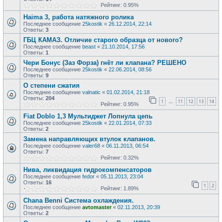
Рейтинг: 0.95%
Haima 3, работа натяжного ролика
Последнее сообщение
25kostik
«
26.12.2014, 22:14
Ответы:
3
ГБЦ КАМАЗ. Отличие старого образца от нового?
Последнее сообщение
beast
«
21.10.2014, 17:56
Ответы:
1
Чери Бонус (Заз Форза) гнёт ли клапана? РЕШЕНО
Последнее сообщение
25kostik
«
22.06.2014, 08:56
Ответы:
9
О степени сжатия
Последнее сообщение
valnatic
«
01.02.2014, 21:18
Ответы:
204
1
11
12
13
14
…
Рейтинг: 0.95%
Fiat Doblo 1,3 Мультиджет Лопнула цепь
Последнее сообщение
25kostik
«
22.01.2014, 07:33
Ответы:
2
Замена направляющих втулок клапанов.
Последнее сообщение
valer68
«
06.11.2013, 06:54
Ответы:
7
Рейтинг: 0.32%
Нива, ликвидация гидрокомпенсаторов
Последнее сообщение
fedor
«
05.11.2013, 23:04
Ответы:
16
1
2
Рейтинг: 1.89%
Chana Benni Система охлаждения.
Последнее сообщение
avtomaster
«
02.11.2013, 20:39
Ответы:
2