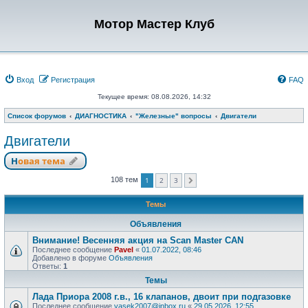
Мотор Мастер Клуб
Вход
Регистрация
FAQ
Текущее время: 08.08.2026, 14:32
Список форумов
ДИАГНОСТИКА
"Железные" вопросы
Двигатели
Двигатели
Новая тема
1
2
3
108 тем
След.
Темы
Объявления
Внимание! Весенняя акция на Scan Master CAN
Последнее сообщение
Pavel
«
01.07.2022, 08:46
Добавлено в форуме
Объявления
Ответы:
1
Темы
Лада Приора 2008 г.в., 16 клапанов, двоит при подгазовке
Последнее сообщение
vasek2007@inbox.ru
«
29.05.2026, 12:55