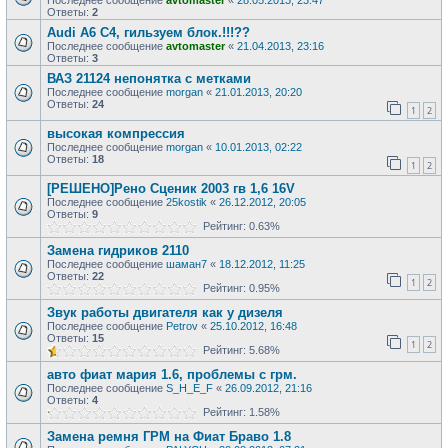
Последнее сообщение
avtomaster
«
28.05.2013, 23:47
Ответы:
2
Audi A6 C4, гильзуем блок.!!!??
Последнее сообщение
avtomaster
«
21.04.2013, 23:16
Ответы:
3
ВАЗ 21124 непонятка с метками
Последнее сообщение
morgan
«
21.01.2013, 20:20
Ответы:
24
1
2
высокая компрессия
Последнее сообщение
morgan
«
10.01.2013, 02:22
Ответы:
18
1
2
[РЕШЕНО]Рено Сценик 2003 гв 1,6 16V
Последнее сообщение
25kostik
«
26.12.2012, 20:05
Ответы:
9
Рейтинг: 0.63%
Замена гидриков 2110
Последнее сообщение
шаман7
«
18.12.2012, 11:25
Ответы:
22
1
2
Рейтинг: 0.95%
Звук работы двигателя как у дизеля
Последнее сообщение
Petrov
«
25.10.2012, 16:48
Ответы:
15
1
2
Рейтинг: 5.68%
авто фиат мария 1.6, проблемы с грм.
Последнее сообщение
S_H_E_F
«
26.09.2012, 21:16
Ответы:
4
Рейтинг: 1.58%
Замена ремня ГРМ на Фиат Браво 1.8