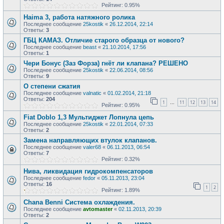
Рейтинг: 0.95%
Haima 3, работа натяжного ролика
Последнее сообщение
25kostik
«
26.12.2014, 22:14
Ответы:
3
ГБЦ КАМАЗ. Отличие старого образца от нового?
Последнее сообщение
beast
«
21.10.2014, 17:56
Ответы:
1
Чери Бонус (Заз Форза) гнёт ли клапана? РЕШЕНО
Последнее сообщение
25kostik
«
22.06.2014, 08:56
Ответы:
9
О степени сжатия
Последнее сообщение
valnatic
«
01.02.2014, 21:18
Ответы:
204
1
11
12
13
14
…
Рейтинг: 0.95%
Fiat Doblo 1,3 Мультиджет Лопнула цепь
Последнее сообщение
25kostik
«
22.01.2014, 07:33
Ответы:
2
Замена направляющих втулок клапанов.
Последнее сообщение
valer68
«
06.11.2013, 06:54
Ответы:
7
Рейтинг: 0.32%
Нива, ликвидация гидрокомпенсаторов
Последнее сообщение
fedor
«
05.11.2013, 23:04
Ответы:
16
1
2
Рейтинг: 1.89%
Chana Benni Система охлаждения.
Последнее сообщение
avtomaster
«
02.11.2013, 20:39
Ответы:
2