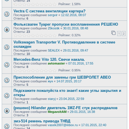
Ответы:
14
Рейтинг: 1.58%
Vectra C система вентиляции картера?
Последнее сообщение
sergvir
«
12.02.2016, 08:07
Ответы:
6
Фольксваген Туарег пропуски воспламенения РЕШЕНО
Последнее сообщение
25kostik
«
30.01.2016, 08:48
Ответы:
23
1
2
Рейтинг: 0.32%
Volkswagen Transporter V. Противодавление в системе
охлажден
Последнее сообщение
SEALEX
«
29.01.2016, 09:47
Ответы:
10
Mercedes-Benz Vito 120. Свечи накала.
Последнее сообщение
avtomaster
«
07.01.2016, 17:55
Ответы:
8
Рейтинг: 0.95%
Приспособление для замены грм ШЕВРОЛЕТ АВЕО
Последнее сообщение
жук
«
14.07.2015, 20:17
Ответы:
5
Подскажите пожалуйста кто знает! какие углы закрытия и
откры
Последнее сообщение
staryj
«
23.04.2015, 22:59
Ответы:
1
(решено) Hilander двигвтель 1MZ-FE стук распредвалов
Последнее сообщение
MegavoltAM
«
29.01.2015, 16:38
Ответы:
3
змз-514 ремень привода ТНВД
Последнее сообщение
vasek2007@inbox.ru
«
17.01.2015, 22:40
Ответы:
14