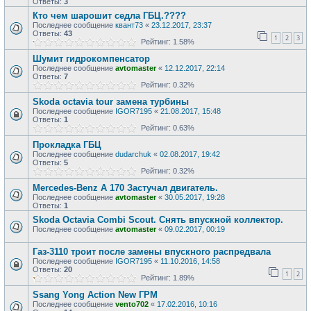
Ответы:
3
Кто чем шарошит седла ГБЦ.????
Последнее сообщение
квант73
«
23.12.2017, 23:37
Ответы:
43
1
2
3
Рейтинг: 1.58%
Шумит гидрокомпенсатор
Последнее сообщение
avtomaster
«
12.12.2017, 22:14
Ответы:
7
Рейтинг: 0.32%
Skoda octavia tour замена турбины
Последнее сообщение
IGOR7195
«
21.08.2017, 15:48
Ответы:
1
Рейтинг: 0.63%
Прокладка ГБЦ
Последнее сообщение
dudarchuk
«
02.08.2017, 19:42
Ответы:
5
Рейтинг: 0.32%
Mercedes-Benz A 170 Застучал двигатель.
Последнее сообщение
avtomaster
«
30.05.2017, 19:28
Ответы:
1
Skoda Octavia Combi Scout. Снять впускной коллектор.
Последнее сообщение
avtomaster
«
09.02.2017, 00:19
Газ-3110 троит после замены впускного распредвала
Последнее сообщение
IGOR7195
«
11.10.2016, 14:58
Ответы:
20
1
2
Рейтинг: 1.89%
Ssang Yong Action New ГРМ
Последнее сообщение
vento702
«
17.02.2016, 10:16