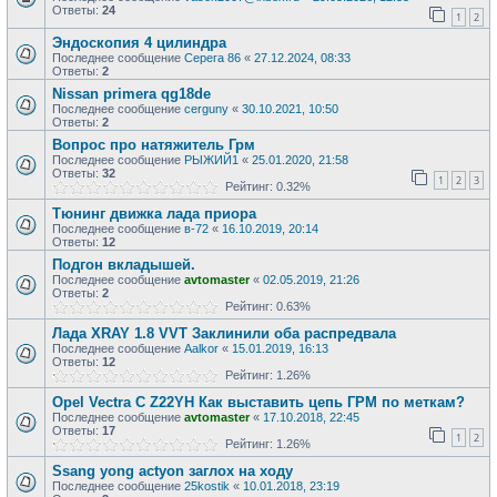
Ответы:
24
1
2
Эндоскопия 4 цилиндра
Последнее сообщение
Серега 86
«
27.12.2024, 08:33
Ответы:
2
Nissan primera qg18de
Последнее сообщение
cerguny
«
30.10.2021, 10:50
Ответы:
2
Вопрос про натяжитель Грм
Последнее сообщение
РЫЖИЙ1
«
25.01.2020, 21:58
Ответы:
32
1
2
3
Рейтинг: 0.32%
Тюнинг движка лада приора
Последнее сообщение
в-72
«
16.10.2019, 20:14
Ответы:
12
Подгон вкладышей.
Последнее сообщение
avtomaster
«
02.05.2019, 21:26
Ответы:
2
Рейтинг: 0.63%
Лада XRAY 1.8 VVT Заклинили оба распредвала
Последнее сообщение
Aalkor
«
15.01.2019, 16:13
Ответы:
12
Рейтинг: 1.26%
Opel Vectra C Z22YH Как выставить цепь ГРМ по меткам?
Последнее сообщение
avtomaster
«
17.10.2018, 22:45
Ответы:
17
1
2
Рейтинг: 1.26%
Ssang yong actyon заглох на ходу
Последнее сообщение
25kostik
«
10.01.2018, 23:19