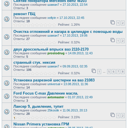
Снятие генератора Mercedes Benz W203
Последнее сообщение
шаман7
«
27.10.2013, 22:54
Ответы:
3
ремонт ГБЦ
Последнее сообщение
xellyin
«
17.10.2013, 22:45
Ответы:
18
1
2
Рейтинг: 1.26%
Очистка отложений и нагара в цилиндре с помощью воды
Последнее сообщение
шаман7
«
17.10.2013, 19:06
Ответы:
27
1
2
Рейтинг: 0.32%
двух дроссельный впрыск ваз 2110-2170
Последнее сообщение
prostodrug
«
14.09.2013, 11:43
Ответы:
5
странный стук. нексия
Последнее сообщение
шаман7
«
09.09.2013, 02:35
Ответы:
106
1
5
6
7
8
…
Рейтинг: 0.32%
Установка разрезной шестерни на ваз 21083
Последнее сообщение
universal
«
13.08.2013, 11:36
Ответы:
14
Ford Focus C-max Давление масла.
Последнее сообщение
avtomaster
«
01.07.2013, 22:49
Ответы:
3
Лансер 9, дымление, тупит
Последнее сообщение
25kostik
«
11.06.2013, 20:13
Ответы:
28
1
2
Рейтинг: 3.15%
Nissan Primera установка ГРМ