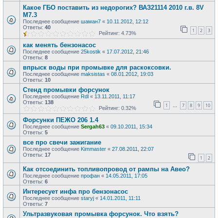
Какое ГБО поставить из недорогих? ВАЗ21114 2010 г.в. 8V
М7.3
Последнее сообщение
шаман7
«
10.11.2012, 12:12
Ответы:
40
1
2
3
Рейтинг: 4.73%
как менять бензонасос
Последнее сообщение
25kostik
«
17.07.2012, 21:46
Ответы:
8
впрыск воды при промывке для раскоксовки.
Последнее сообщение
maksistas
«
08.01.2012, 19:03
Ответы:
10
Стенд промывки форсунок
Последнее сообщение
Rdl
«
13.11.2011, 11:17
Ответы:
138
1
7
8
9
10
…
Рейтинг: 0.32%
Форсунки ПЕЖО 206 1.4
Последнее сообщение
Sergah63
«
09.10.2011, 15:34
Ответы:
5
все про свечи зажигание
Последнее сообщение
Kimmaster
«
27.08.2011, 22:07
Ответы:
17
1
2
Как отсоединить топливопровод от рампы на Авео?
Последнее сообщение
профан
«
14.05.2011, 17:05
Ответы:
6
Интересует инфа про бензонасос
Последнее сообщение
staryj
«
14.01.2011, 11:11
Ответы:
7
Ультразвуковая промывка форсунок. Что взять?