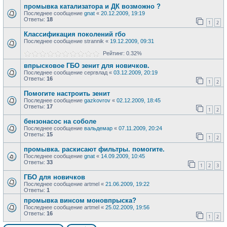
промывка катализатора и ДК возможно ?
Последнее сообщение
gnat
«
20.12.2009, 19:19
Ответы:
18
1
2
Классификация поколений гбо
Последнее сообщение
strannik
«
19.12.2009, 09:31
Рейтинг: 0.32%
впрысковое ГБО зенит для новичков.
Последнее сообщение
сергвлад
«
03.12.2009, 20:19
Ответы:
16
1
2
Помогите настроить зенит
Последнее сообщение
gazkovrov
«
02.12.2009, 18:45
Ответы:
17
1
2
бензонасос на соболе
Последнее сообщение
вальдемар
«
07.11.2009, 20:24
Ответы:
15
1
2
промывка. раскисают фильтры. помогите.
Последнее сообщение
gnat
«
14.09.2009, 10:45
Ответы:
33
1
2
3
ГБО для новичков
Последнее сообщение
artmel
«
21.06.2009, 19:22
Ответы:
1
промывка винсом моновпрыска?
Последнее сообщение
artmel
«
25.02.2009, 19:56
Ответы:
16
1
2