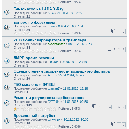
Рейтинг: 0.95%
Бензонасос на LADA X-Ray
Последнее сообщение
SLA
«
21.10.2018, 12:35
Ответы:
12
вопрос по форсункам
Последнее сообщение
coon
«
08.04.2016, 07:34
Ответы:
20
1
2
Рейтинг: 0.63%
2108 тюнинг карбюратора и трамблёра
Последнее сообщение
avtomaster
«
08.01.2016, 21:39
Ответы:
34
1
2
3
Рейтинг: 0.32%
ДМРВ время реакции
Последнее сообщение
Никола
«
03.06.2015, 23:49
Ответы:
3
Оценка степени засоренности воздушного фильтра
Последнее сообщение
A.L.I.
«
25.04.2014, 16:45
Ответы:
10
ГБО масло для ФЛЕШ
Последнее сообщение
шаман7
«
11.01.2013, 12:18
Ответы:
1
Ремонт и регулировка карбюраторов.
Последнее сообщение
ГАТТ-84
«
11.01.2013, 02:50
Ответы:
103
1
4
5
6
7
…
Рейтинг: 5.05%
Дросельный патрубок
Последнее сообщение
шпунтик
«
20.11.2012, 20:30
Ответы:
18
1
2
Рейтинг: 0.63%