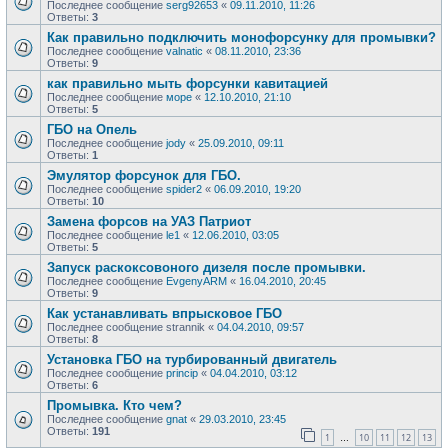
Последнее сообщение
serg92653
«
09.11.2010, 11:26
Ответы:
3
Как правильно подключить монофорсунку для промывки?
Последнее сообщение
valnatic
«
08.11.2010, 23:36
Ответы:
9
как правильно мыть форсунки кавитацией
Последнее сообщение
море
«
12.10.2010, 21:10
Ответы:
5
ГБО на Опель
Последнее сообщение
jody
«
25.09.2010, 09:11
Ответы:
1
Эмулятор форсунок для ГБО.
Последнее сообщение
spider2
«
06.09.2010, 19:20
Ответы:
10
Замена форсов на УАЗ Патриот
Последнее сообщение
le1
«
12.06.2010, 03:05
Ответы:
5
Запуск раскоксовоного дизеля после промывки.
Последнее сообщение
EvgenyARM
«
16.04.2010, 20:45
Ответы:
9
Как устанавливать впрысковое ГБО
Последнее сообщение
strannik
«
04.04.2010, 09:57
Ответы:
8
Установка ГБО на турбированный двигатель
Последнее сообщение
princip
«
04.04.2010, 03:12
Ответы:
6
Промывка. Кто чем?
Последнее сообщение
gnat
«
29.03.2010, 23:45
Ответы:
191
1
10
11
12
13
…