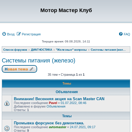
Мотор Мастер Клуб
Вход
Регистрация
FAQ
Текущее время: 09.08.2026, 14:11
Список форумов
ДИАГНОСТИКА
"Железные" вопросы
Системы питания (железо)
Системы питания (железо)
Новая тема
35 тем • Страница
1
из
1
Темы
Объявления
Внимание! Весенняя акция на Scan Master CAN
Последнее сообщение
Pavel
«
01.07.2022, 08:46
Добавлено в форуме
Объявления
Ответы:
1
Темы
Промывка форсунок без демонтажа.
Последнее сообщение
avtomaster
«
24.07.2021, 09:17
Ответы:
9