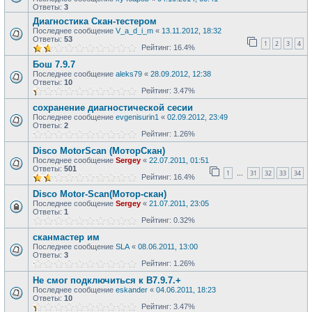
Ответы:
3
Диагностика Скан-тестером
Последнее сообщение
V_a_d_i_m
«
13.11.2012, 18:32
Ответы:
53
1
2
3
4
Рейтинг: 16.4%
Бош 7.9.7
Последнее сообщение
aleks79
«
28.09.2012, 12:38
Ответы:
10
Рейтинг: 3.47%
сохранение диагностической сесии
Последнее сообщение
evgenisurin1
«
02.09.2012, 23:49
Ответы:
2
Рейтинг: 1.26%
Disco MotorScan (МоторСкан)
Последнее сообщение
Sergey
«
22.07.2011, 01:51
Ответы:
501
1
31
32
33
34
…
Рейтинг: 16.4%
Disco Motor-Scan(Мотор-скан)
Последнее сообщение
Sergey
«
21.07.2011, 23:05
Ответы:
1
Рейтинг: 0.32%
сканмастер им
Последнее сообщение
SLA
«
08.06.2011, 13:00
Ответы:
3
Рейтинг: 1.26%
Не смог подключиться к В7.9.7.+
Последнее сообщение
eskander
«
04.06.2011, 18:23
Ответы:
10
Рейтинг: 3.47%