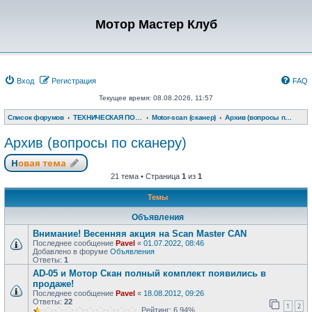
Мотор Мастер Клуб
Вход
Регистрация
FAQ
Текущее время: 08.08.2026, 11:57
Список форумов
ТЕХНИЧЕСКАЯ ПОДДЕРЖКА
Motor-scan (сканер)
Архив (вопросы по сканеру)
Архив (вопросы по сканеру)
Новая тема
21 тема • Страница
1
из
1
Темы
Объявления
Внимание! Весенняя акция на Scan Master CAN
Последнее сообщение
Pavel
«
01.07.2022, 08:46
Добавлено в форуме
Объявления
Ответы:
1
AD-05 и Мотор Скан полный комплект появились в
продаже!
Последнее сообщение
Pavel
«
18.08.2012, 09:26
Ответы:
22
1
2
Рейтинг: 6.94%