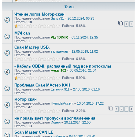
Темы
Чтение логов Мотор-скан
Последнее сообщение
Sanya31
«
20.12.2024, 06:23
Ответы:
18
1
2
Рейтинг: 5.68%
М74 can
Последнее сообщение
VL@DIMIR
«
03.11.2024, 12:35
Ответы:
1
Скан Мастер USB.
Последнее сообщение
вальдемар
«
12.05.2019, 11:02
Ответы:
8
Рейтинг: 0.63%
- Кабель OBD-II, распаянный под все протоколы
Последнее сообщение
жека_102
«
30.05.2016, 21:34
Ответы:
11
Рейтинг: 5.99%
Проблема Скан МАстер КАН
Последнее сообщение
Евгений.911
«
27.03.2016, 01:16
Ответы:
1
мотор скан
Последнее сообщение
HyundaiAccent
«
13.04.2015, 17:22
Ответы:
47
1
2
3
4
Рейтинг: 2.21%
не показывает пропуски воспламенения
Последнее сообщение
Иоанн
«
20.11.2014, 22:50
Ответы:
13
Scan Master CAN LE
Последнее сообщение
хучбаров
«
04.10.2014, 05:41