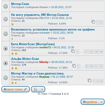
Мотор-Скан
Последнее сообщение
Иванич
«
16.05.2011, 21:07
Не могу управлять ИМ Мотор-Сканом
Последнее сообщение
PALYCH
«
21.02.2011, 11:41
Ответы:
21
1
2
Рейтинг: 6.94%
Возможность установки временных меток на графике
Последнее сообщение
eskander
«
20.01.2011, 08:55
Ответы:
12
Рейтинг: 4.1%
Бета MotorScan (МоторСкан)
Последнее сообщение
vorden71
«
04.01.2011, 13:35
Ответы:
203
1
11
12
13
14
…
Рейтинг: 17.03%
Альфа Motor-Scan
Последнее сообщение
Nikolay
«
06.09.2010, 20:12
Ответы:
179
1
9
10
11
12
…
Рейтинг: 17.98%
Мотор Мастер и Скан-диагностика.
Последнее сообщение
Виджар
«
05.12.2008, 00:37
Ответы:
44
1
2
3
Рейтинг: 14.83%
Новая тема
21 тема • Страница
1
из
1
Перейти