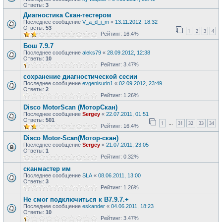
Ответы:
3
Диагностика Скан-тестером
Последнее сообщение
V_a_d_i_m
«
13.11.2012, 18:32
Ответы:
53
1
2
3
4
Рейтинг: 16.4%
Бош 7.9.7
Последнее сообщение
aleks79
«
28.09.2012, 12:38
Ответы:
10
Рейтинг: 3.47%
сохранение диагностической сесии
Последнее сообщение
evgenisurin1
«
02.09.2012, 23:49
Ответы:
2
Рейтинг: 1.26%
Disco MotorScan (МоторСкан)
Последнее сообщение
Sergey
«
22.07.2011, 01:51
Ответы:
501
1
31
32
33
34
…
Рейтинг: 16.4%
Disco Motor-Scan(Мотор-скан)
Последнее сообщение
Sergey
«
21.07.2011, 23:05
Ответы:
1
Рейтинг: 0.32%
сканмастер им
Последнее сообщение
SLA
«
08.06.2011, 13:00
Ответы:
3
Рейтинг: 1.26%
Не смог подключиться к В7.9.7.+
Последнее сообщение
eskander
«
04.06.2011, 18:23
Ответы:
10
Рейтинг: 3.47%