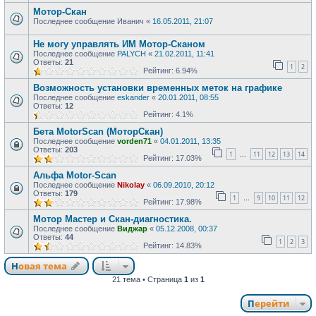
Мотор-Скан
Последнее сообщение
Иванич
«
16.05.2011, 21:07
Не могу управлять ИМ Мотор-Сканом
Последнее сообщение
PALYCH
«
21.02.2011, 11:41
Ответы:
21
1
2
Рейтинг: 6.94%
Возможность установки временных меток на графике
Последнее сообщение
eskander
«
20.01.2011, 08:55
Ответы:
12
Рейтинг: 4.1%
Бета MotorScan (МоторСкан)
Последнее сообщение
vorden71
«
04.01.2011, 13:35
Ответы:
203
1
11
12
13
14
…
Рейтинг: 17.03%
Альфа Motor-Scan
Последнее сообщение
Nikolay
«
06.09.2010, 20:12
Ответы:
179
1
9
10
11
12
…
Рейтинг: 17.98%
Мотор Мастер и Скан-диагностика.
Последнее сообщение
Виджар
«
05.12.2008, 00:37
Ответы:
44
1
2
3
Рейтинг: 14.83%
Новая тема
21 тема • Страница
1
из
1
Перейти