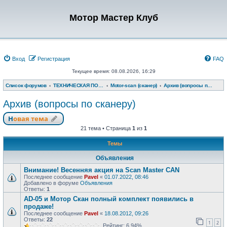
Мотор Мастер Клуб
Вход
Регистрация
FAQ
Текущее время: 08.08.2026, 16:29
Список форумов
ТЕХНИЧЕСКАЯ ПОДДЕРЖКА
Motor-scan (сканер)
Архив (вопросы по сканеру)
Архив (вопросы по сканеру)
Новая тема
21 тема • Страница
1
из
1
Темы
Объявления
Внимание! Весенняя акция на Scan Master CAN
Последнее сообщение
Pavel
«
01.07.2022, 08:46
Добавлено в форуме
Объявления
Ответы:
1
AD-05 и Мотор Скан полный комплект появились в
продаже!
Последнее сообщение
Pavel
«
18.08.2012, 09:26
Ответы:
22
1
2
Рейтинг: 6.94%