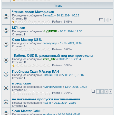
Темы
Чтение логов Мотор-скан
Последнее сообщение
Sanya31
«
20.12.2024, 06:23
Ответы:
18
1
2
Рейтинг: 5.68%
М74 can
Последнее сообщение
VL@DIMIR
«
03.11.2024, 12:35
Ответы:
1
Скан Мастер USB.
Последнее сообщение
вальдемар
«
12.05.2019, 11:02
Ответы:
8
Рейтинг: 0.63%
- Кабель OBD-II, распаянный под все протоколы
Последнее сообщение
жека_102
«
30.05.2016, 21:34
Ответы:
11
Рейтинг: 5.99%
Проблема Скан МАстер КАН
Последнее сообщение
Евгений.911
«
27.03.2016, 01:16
Ответы:
1
мотор скан
Последнее сообщение
HyundaiAccent
«
13.04.2015, 17:22
Ответы:
47
1
2
3
4
Рейтинг: 2.21%
не показывает пропуски воспламенения
Последнее сообщение
Иоанн
«
20.11.2014, 22:50
Ответы:
13
Scan Master CAN LE
Последнее сообщение
хучбаров
«
04.10.2014, 05:41