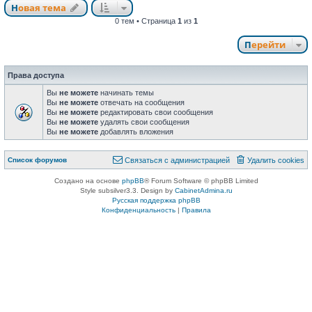
Новая тема
0 тем • Страница
1
из
1
Перейти
Права доступа
Вы
не можете
начинать темы
Вы
не можете
отвечать на сообщения
Вы
не можете
редактировать свои сообщения
Вы
не можете
удалять свои сообщения
Вы
не можете
добавлять вложения
Список форумов
Связаться с администрацией
Удалить cookies
Создано на основе
phpBB
® Forum Software © phpBB Limited
Style subsilver3.3. Design by
CabinetAdmina.ru
Русская поддержка phpBB
Конфиденциальность
|
Правила