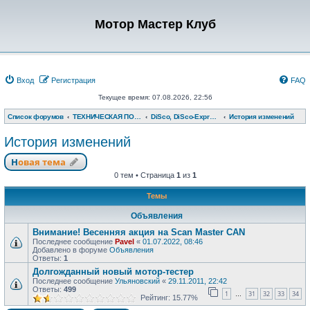
Мотор Мастер Клуб
Вход
Регистрация
FAQ
Текущее время: 07.08.2026, 22:56
Список форумов
ТЕХНИЧЕСКАЯ ПОДДЕРЖКА
DiSco, DiSco-Express, Мотор-Тестер, Тест-мастер
История изменений
История изменений
Новая тема
0 тем • Страница
1
из
1
Темы
Объявления
Внимание! Весенняя акция на Scan Master CAN
Последнее сообщение
Pavel
«
01.07.2022, 08:46
Добавлено в форуме
Объявления
Ответы:
1
Долгожданный новый мотор-тестер
Последнее сообщение
Ульяновский
«
29.11.2011, 22:42
Ответы:
499
1
31
32
33
34
…
Рейтинг: 15.77%