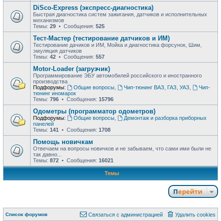
DiSco-Express (экспресс-диагностика)
Быстрая диагностика систем зажигания, датчиков и исполнительных
механизмов
Темы:
29
• Сообщения:
525
Тест-Мастер (тестирование датчиков и ИМ)
Тестирование дачиков и ИМ, Мойка и диагностика форсунок, Шим,
эмуляция датчиков
Темы:
42
• Сообщения:
557
Motor-Loader (загрузчик)
Программирование ЭБУ автомобилей российского и иностранного
производства
Подфорумы:
Общие вопросы
,
Чип-тюнинг ВАЗ, ГАЗ, УАЗ
,
Чип-
тюнинг иномарок
Темы:
796
• Сообщения:
15796
Одометры (программатор одометров)
Подфорумы:
Общие вопросы
,
Демонтаж и разборка приборных
панелей
Темы:
141
• Сообщения:
1708
Помощь новичкам
Отвечаем на вопросы новичков и не забываем, что сами ими были не
так давно...
Темы:
872
• Сообщения:
16021
Темы
Перейти
Список форумов
Связаться с администрацией
Удалить cookies