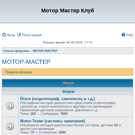
Мотор Мастер Клуб
Вход
Регистрация
FAQ
Текущее время: 06.08.2026, 17:13
Список форумов
МОТОР-МАСТЕР
МОТОР-МАСТЕР
Правила форума
Форум
Форум
Disco (осциллограф, самописец и т.д.)
Обсуждение методов диагностики средствами осциллографа,
самописца, спектр-анализатора и другими составляющими.
Применение датчиков разрежения, давления и т.д.
Темы:
282
• Сообщения:
7660
Motor-Tester (системы зажигания)
Обсуждение методов диагностики Мотор-тестером, датчики ВВ и
другие составляющие
Темы:
79
• Сообщения:
1680