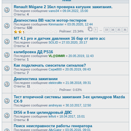
Темы
Renault Mégane 2 16кл проверка катушек зажигания.
Последнее сообщение
vano34
«
09.04.2022, 15:00
Ответы:
4
Диагностика ВВ части мотор-тестером
Последнее сообщение
Kimmaster
«
03.05.2020, 12:44
Ответы:
530
1
33
34
35
36
…
Рейтинг: 23.34%
MT 4.1 pro и датчик давления 16 бар от авто асс
Последнее сообщение
SOLID
«
27.03.2020, 20:17
Ответы:
4
калибровка ДД PS16
Последнее сообщение
VL@DIMIR
«
20.05.2019, 11:43
Ответы:
1
Как подключать смесители сигналов?
Последнее сообщение
Серж800
«
20.05.2019, 09:43
Ответы:
7
Диагностика зажигании
Последнее сообщение
elektrolife
«
21.08.2018, 09:31
Ответы:
11
Рейтинг: 0.63%
Тест вторичной системы зажигания 3-ех цилиндров Mazda
CX-9
Последнее сообщение
andreyas
«
30.10.2017, 12:50
DIS6 и 8-ми цилиндровый ДВС
Последнее сообщение
leftvit
«
18.04.2017, 15:01
Ответы:
8
Поиск неисправности работы генератора
Последнее сообщение
AllyGator
«
03.05.2016, 09:01