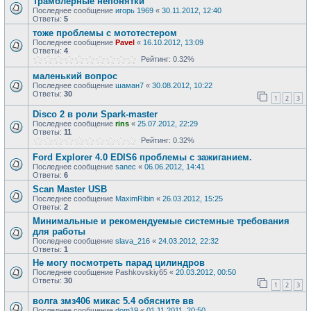
Трамблерные непонятки
Последнее сообщение
игорь 1969
«
30.11.2012, 12:40
Ответы:
5
тоже проблемы с мототестером
Последнее сообщение
Pavel
«
16.10.2012, 13:09
Ответы:
4
Рейтинг: 0.32%
маленький вопрос
Последнее сообщение
шаман7
«
30.08.2012, 10:22
Ответы:
30
1
2
3
Disco 2 в роли Spark-master
Последнее сообщение
rins
«
25.07.2012, 22:29
Ответы:
11
Рейтинг: 0.32%
Ford Explorer 4.0 EDIS6 проблемы с зажиганием.
Последнее сообщение
sanec
«
06.06.2012, 14:41
Ответы:
6
Scan Master USB
Последнее сообщение
MaximRibin
«
26.03.2012, 15:25
Ответы:
2
Минимальные и рекомендуемые системные требования
для работы
Последнее сообщение
slava_216
«
24.03.2012, 22:32
Ответы:
1
Не могу посмотреть парад цилиндров
Последнее сообщение
Pashkovskiy65
«
20.03.2012, 00:50
Ответы:
30
1
2
3
волга змз406 микас 5.4 обясните вв
Последнее сообщение
dom19
«
01.11.2011, 20:50