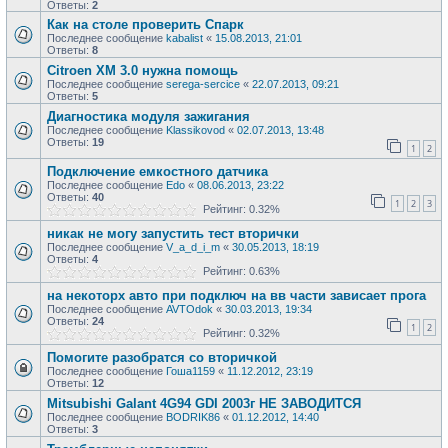
Ответы:
2
Как на столе проверить Спарк
Последнее сообщение
kabalist
«
15.08.2013, 21:01
Ответы:
8
Citroen XM 3.0 нужна помощь
Последнее сообщение
serega-sercice
«
22.07.2013, 09:21
Ответы:
5
Диагностика модуля зажигания
Последнее сообщение
Klassikovod
«
02.07.2013, 13:48
Ответы:
19
1
2
Подключение емкостного датчика
Последнее сообщение
Edo
«
08.06.2013, 23:22
Ответы:
40
1
2
3
Рейтинг: 0.32%
никак не могу запустить тест вторички
Последнее сообщение
V_a_d_i_m
«
30.05.2013, 18:19
Ответы:
4
Рейтинг: 0.63%
на некоторх авто при подключ на вв части зависает прога
Последнее сообщение
AVTOdok
«
30.03.2013, 19:34
Ответы:
24
1
2
Рейтинг: 0.32%
Помогите разобратся со вторичкой
Последнее сообщение
Гоша1159
«
11.12.2012, 23:19
Ответы:
12
Mitsubishi Galant 4G94 GDI 2003г НЕ ЗАВОДИТСЯ
Последнее сообщение
BODRIK86
«
01.12.2012, 14:40
Ответы:
3