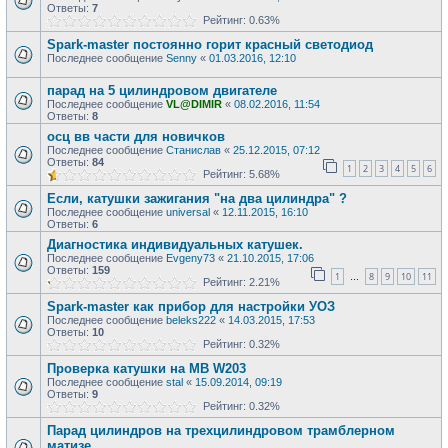
Ответы:
7
Рейтинг: 0.63%
Spark-master постоянно горит красный светодиод
Последнее сообщение
Senny
«
01.03.2016, 12:10
парад на 5 цилиндровом двигателе
Последнее сообщение
VL@DIMIR
«
08.02.2016, 11:54
Ответы:
8
осц вв части для новичков
Последнее сообщение
Станислав
«
25.12.2015, 07:12
Ответы:
84
1
2
3
4
5
6
Рейтинг: 5.68%
Если, катушки зажигания "на два цилиндра" ?
Последнее сообщение
universal
«
12.11.2015, 16:10
Ответы:
6
Диагностика индивидуальных катушек.
Последнее сообщение
Evgeny73
«
21.10.2015, 17:06
Ответы:
159
1
8
9
10
11
…
Рейтинг: 2.21%
Spark-master как прибор для настройки УОЗ
Последнее сообщение
beleks222
«
14.03.2015, 17:53
Ответы:
10
Рейтинг: 0.32%
Проверка катушки на MB W203
Последнее сообщение
stal
«
15.09.2014, 09:19
Ответы:
9
Рейтинг: 0.32%
Парад цилиндров на трехцилиндровом трамблерном
матизе