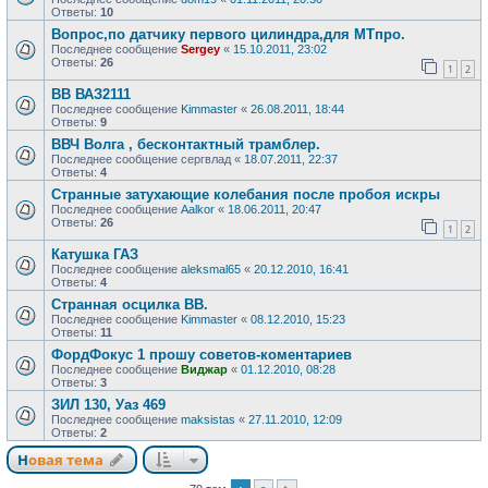
Ответы:
10
Вопрос,по датчику первого цилиндра,для МТпро.
Последнее сообщение
Sergey
«
15.10.2011, 23:02
Ответы:
26
1
2
ВВ ВАЗ2111
Последнее сообщение
Kimmaster
«
26.08.2011, 18:44
Ответы:
9
ВВЧ Волга , бесконтактный трамблер.
Последнее сообщение
сергвлад
«
18.07.2011, 22:37
Ответы:
4
Странные затухающие колебания после пробоя искры
Последнее сообщение
Aalkor
«
18.06.2011, 20:47
Ответы:
26
1
2
Катушка ГАЗ
Последнее сообщение
aleksmal65
«
20.12.2010, 16:41
Ответы:
4
Странная осцилка ВВ.
Последнее сообщение
Kimmaster
«
08.12.2010, 15:23
Ответы:
11
ФордФокус 1 прошу советов-коментариев
Последнее сообщение
Виджар
«
01.12.2010, 08:28
Ответы:
3
ЗИЛ 130, Уаз 469
Последнее сообщение
maksistas
«
27.11.2010, 12:09
Ответы:
2
Новая тема