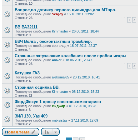
Ответы:
10
Вопрос,по датчику первого цилиндра,для МТпро.
Последнее сообщение
Sergey
«
15.10.2011, 23:02
Ответы:
26
1
2
ВВ ВАЗ2111
Последнее сообщение
Kimmaster
«
26.08.2011, 18:44
Ответы:
9
ВВЧ Волга , бесконтактный трамблер.
Последнее сообщение
сергвлад
«
18.07.2011, 22:37
Ответы:
4
Странные затухающие колебания после пробоя искры
Последнее сообщение
Aalkor
«
18.06.2011, 20:47
Ответы:
26
1
2
Катушка ГАЗ
Последнее сообщение
aleksmal65
«
20.12.2010, 16:41
Ответы:
4
Странная осцилка ВВ.
Последнее сообщение
Kimmaster
«
08.12.2010, 15:23
Ответы:
11
ФордФокус 1 прошу советов-коментариев
Последнее сообщение
Виджар
«
01.12.2010, 08:28
Ответы:
3
ЗИЛ 130, Уаз 469
Последнее сообщение
maksistas
«
27.11.2010, 12:09
Ответы:
2
Новая тема