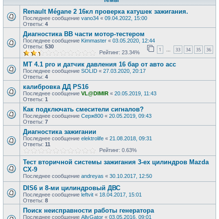
Темы
Renault Mégane 2 16кл проверка катушек зажигания.
Последнее сообщение
vano34
«
09.04.2022, 15:00
Ответы:
4
Диагностика ВВ части мотор-тестером
Последнее сообщение
Kimmaster
«
03.05.2020, 12:44
Ответы:
530
1
33
34
35
36
…
Рейтинг: 23.34%
MT 4.1 pro и датчик давления 16 бар от авто асс
Последнее сообщение
SOLID
«
27.03.2020, 20:17
Ответы:
4
калибровка ДД PS16
Последнее сообщение
VL@DIMIR
«
20.05.2019, 11:43
Ответы:
1
Как подключать смесители сигналов?
Последнее сообщение
Серж800
«
20.05.2019, 09:43
Ответы:
7
Диагностика зажигании
Последнее сообщение
elektrolife
«
21.08.2018, 09:31
Ответы:
11
Рейтинг: 0.63%
Тест вторичной системы зажигания 3-ех цилиндров Mazda
CX-9
Последнее сообщение
andreyas
«
30.10.2017, 12:50
DIS6 и 8-ми цилиндровый ДВС
Последнее сообщение
leftvit
«
18.04.2017, 15:01
Ответы:
8
Поиск неисправности работы генератора
Последнее сообщение
AllyGator
«
03.05.2016, 09:01