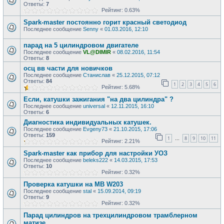
Ответы:
7
Рейтинг: 0.63%
Spark-master постоянно горит красный светодиод
Последнее сообщение
Senny
«
01.03.2016, 12:10
парад на 5 цилиндровом двигателе
Последнее сообщение
VL@DIMIR
«
08.02.2016, 11:54
Ответы:
8
осц вв части для новичков
Последнее сообщение
Станислав
«
25.12.2015, 07:12
Ответы:
84
1
2
3
4
5
6
Рейтинг: 5.68%
Если, катушки зажигания "на два цилиндра" ?
Последнее сообщение
universal
«
12.11.2015, 16:10
Ответы:
6
Диагностика индивидуальных катушек.
Последнее сообщение
Evgeny73
«
21.10.2015, 17:06
Ответы:
159
1
8
9
10
11
…
Рейтинг: 2.21%
Spark-master как прибор для настройки УОЗ
Последнее сообщение
beleks222
«
14.03.2015, 17:53
Ответы:
10
Рейтинг: 0.32%
Проверка катушки на MB W203
Последнее сообщение
stal
«
15.09.2014, 09:19
Ответы:
9
Рейтинг: 0.32%
Парад цилиндров на трехцилиндровом трамблерном
матизе