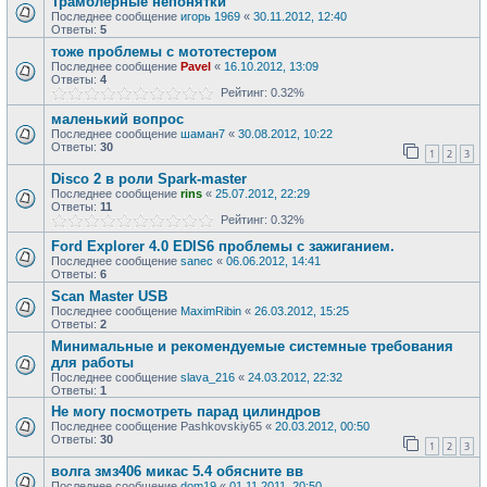
Трамблерные непонятки
Последнее сообщение
игорь 1969
«
30.11.2012, 12:40
Ответы:
5
тоже проблемы с мототестером
Последнее сообщение
Pavel
«
16.10.2012, 13:09
Ответы:
4
Рейтинг: 0.32%
маленький вопрос
Последнее сообщение
шаман7
«
30.08.2012, 10:22
Ответы:
30
1
2
3
Disco 2 в роли Spark-master
Последнее сообщение
rins
«
25.07.2012, 22:29
Ответы:
11
Рейтинг: 0.32%
Ford Explorer 4.0 EDIS6 проблемы с зажиганием.
Последнее сообщение
sanec
«
06.06.2012, 14:41
Ответы:
6
Scan Master USB
Последнее сообщение
MaximRibin
«
26.03.2012, 15:25
Ответы:
2
Минимальные и рекомендуемые системные требования
для работы
Последнее сообщение
slava_216
«
24.03.2012, 22:32
Ответы:
1
Не могу посмотреть парад цилиндров
Последнее сообщение
Pashkovskiy65
«
20.03.2012, 00:50
Ответы:
30
1
2
3
волга змз406 микас 5.4 обясните вв
Последнее сообщение
dom19
«
01.11.2011, 20:50