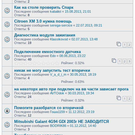
Ответы:
2
Как на столе проверить Спарк
Последнее сообщение
kabalist
«
15.08.2013, 21:01
Ответы:
8
Citroen XM 3.0 нужна помощь
Последнее сообщение
serega-sercice
«
22.07.2013, 09:21
Ответы:
5
Диагностика модуля зажигания
Последнее сообщение
Klassikovod
«
02.07.2013, 13:48
Ответы:
19
1
2
Подключение емкостного датчика
Последнее сообщение
Edo
«
08.06.2013, 23:22
Ответы:
40
1
2
3
Рейтинг: 0.32%
никак не могу запустить тест вторички
Последнее сообщение
V_a_d_i_m
«
30.05.2013, 18:19
Ответы:
4
Рейтинг: 0.63%
на некоторх авто при подключ на вв части зависает прога
Последнее сообщение
AVTOdok
«
30.03.2013, 19:34
Ответы:
24
1
2
Рейтинг: 0.32%
Помогите разобратся со вторичкой
Последнее сообщение
Гоша1159
«
11.12.2012, 23:19
Ответы:
12
Mitsubishi Galant 4G94 GDI 2003г НЕ ЗАВОДИТСЯ
Последнее сообщение
BODRIK86
«
01.12.2012, 14:40
Ответы:
3