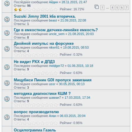
Последнее сообщение
Айдин
«
28.11.2015, 21:47
Ответы:
96
1
4
5
6
7
…
Рейтинг: 16.72%
Suzuki Jimny 2001 k6a вторичка.
Последнее сообщение
beast
«
21.09.2015, 22:08
Ответы:
1
Где в емкостном датчике-линейке емкость?
Последнее сообщение
uncle_sem
«
21.08.2015, 20:03
Ответы:
8
Двойной импульс на форсунке
Последнее сообщение
niker61
«
19.08.2015, 08:53
Ответы:
4
Рейтинг: 0.32%
Не видит РХХ и ДПДЗ
Последнее сообщение
meidger72
«
01.06.2015, 10:18
Ответы:
9
Рейтинг: 0.63%
Мицубиси Пинин GDI пропуск зажигания
Последнее сообщение
ussr
«
30.05.2015, 00:13
Ответы:
3
методика диагностики КШМ ?
Последнее сообщение
шаман7
«
17.03.2015, 17:34
Ответы:
9
Рейтинг: 0.63%
вопрос производителю
Последнее сообщение
Алан
«
06.03.2015, 20:04
Ответы:
4
Рейтинг: 0.95%
Осцилограмма Газель