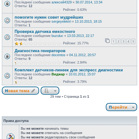
Последнее сообщение
алексей4329
«
30.07.2014, 13:34
Ответы:
12
Рейтинг: 0.63%
помогите нужен совет мудрейших
Последнее сообщение
sergeyelektri
«
13.10.2013, 18:15
Ответы:
1
Проверка датчика емкостного
Последнее сообщение
buzuluc
«
13.03.2013, 22:17
Ответы:
65
1
2
3
4
5
Рейтинг: 15.77%
Диагностика генераторов
Последнее сообщение
docentos
«
04.11.2012, 20:57
Ответы:
9
Рейтинг: 2.84%
Комплект датчиков-линеек для экспресс диагностики
Последнее сообщение
Виджар
«
10.01.2012, 15:07
Ответы:
12
Рейтинг: 3.79%
Новая тема
29 тем • Страница
1
из
1
Перейти
Права доступа
Вы
не можете
начинать темы
Вы
не можете
отвечать на сообщения
Вы
не можете
редактировать свои сообщения