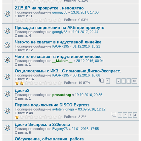
Рейтинг: 0.32%
2115 ДР на прокрутке , непонятно
Последнее сообщение
georgiy63
«
13.01.2017, 17:00
Ответы:
11
Рейтинг: 0.63%
Просадка напряжения на АКБ при прокруте
Последнее сообщение
georgiy63
«
11.01.2017, 22:44
Ответы:
4
Чего-то не хватает в индуктивной линейке
Последнее сообщение
IGOR7195
«
31.12.2016, 15:21
Ответы:
12
Чего-то не хватает в индуктивной линейке
Последнее сообщение
__Maksim__
«
28.12.2016, 00:04
Ответы:
1
Осциллограмы с ИКЗ...С помощью Диско-Экспресс.
Последнее сообщение
IGOR7195
«
03.12.2016, 10:06
Ответы:
137
1
7
8
9
10
…
Рейтинг: 19.87%
Диско2
Последнее сообщение
prostodrug
«
19.10.2016, 20:35
Ответы:
1
Первое подключение DISCO Express
Последнее сообщение
avtoteh_dnepr
«
03.09.2016, 12:12
Ответы:
48
1
2
3
4
Рейтинг: 8.2%
Диско-Экспресс и 220вольт
Последнее сообщение
Evgeny73
«
24.01.2016, 17:55
Ответы:
6
Обсуждение, объявления, работа