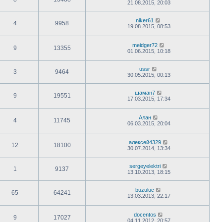
21.08.2015, 20:03
niker61
4
9958
19.08.2015, 08:53
meidger72
9
13355
01.06.2015, 10:18
ussr
3
9464
30.05.2015, 00:13
шаман7
9
19551
17.03.2015, 17:34
Алан
4
11745
06.03.2015, 20:04
алексей4329
12
18100
30.07.2014, 13:34
sergeyelektri
1
9137
13.10.2013, 18:15
buzuluc
65
64241
13.03.2013, 22:17
docentos
9
17027
04.11.2012, 20:57