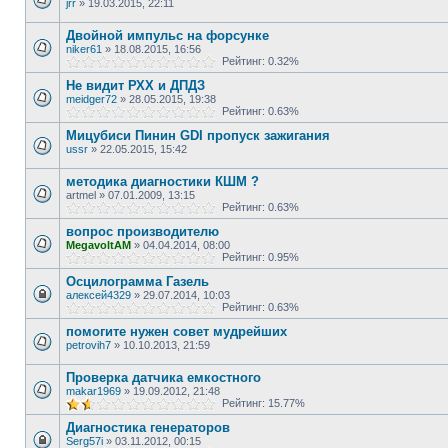
jrr
»
19.03.2015, 22:11
Двойной импульс на форсунке
niker61
»
18.08.2015, 16:56
Рейтинг: 0.32%
Не видит РХХ и ДПДЗ
meidger72
»
28.05.2015, 19:38
Рейтинг: 0.63%
Мицубиси Пинин GDI пропуск зажигания
ussr
»
22.05.2015, 15:42
методика диагностики КШМ ?
artmel
»
07.01.2009, 13:15
Рейтинг: 0.63%
вопрос производителю
MegavoltAM
»
04.04.2014, 08:00
Рейтинг: 0.95%
Осцилограмма Газель
алексей4329
»
29.07.2014, 10:03
Рейтинг: 0.63%
помогите нужен совет мудрейших
petrovih7
»
10.10.2013, 21:59
Проверка датчика емкостного
makar1969
»
19.09.2012, 21:48
Рейтинг: 15.77%
Диагностика генераторов
Serg57i
»
03.11.2012, 00:15