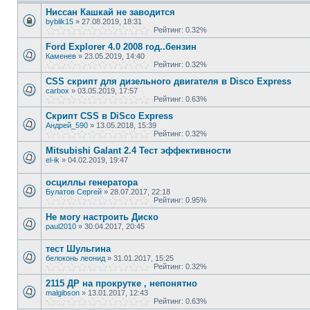
Ниссан Кашкай не заводится
byblik15
»
27.08.2019, 18:31
Рейтинг: 0.32%
Ford Explorer 4.0 2008 год..бензин
Каменев
»
23.05.2019, 14:40
Рейтинг: 0.32%
CSS скрипт для дизельного двигателя в Disco Express
carbox
»
03.05.2019, 17:57
Рейтинг: 0.63%
Скрипт CSS в DiSco Express
Андрей_590
»
13.05.2018, 15:39
Рейтинг: 0.32%
Mitsubishi Galant 2.4 Тест эффективности
el-ik
»
04.02.2019, 19:47
осциллы генератора
Булатов Сергей
»
28.07.2017, 22:18
Рейтинг: 0.95%
Не могу настроить Диско
paul2010
»
30.04.2017, 20:45
тест Шульгина
белоконь леонид
»
31.01.2017, 15:25
Рейтинг: 0.32%
2115 ДР на прокрутке , непонятно
malgibson
»
13.01.2017, 12:43
Рейтинг: 0.63%