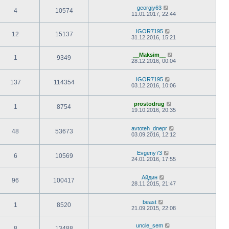
georgiy63
4
10574
11.01.2017, 22:44
IGOR7195
12
15137
31.12.2016, 15:21
__Maksim__
1
9349
28.12.2016, 00:04
IGOR7195
137
114354
03.12.2016, 10:06
prostodrug
1
8754
19.10.2016, 20:35
avtoteh_dnepr
48
53673
03.09.2016, 12:12
Evgeny73
6
10569
24.01.2016, 17:55
Айдин
96
100417
28.11.2015, 21:47
beast
1
8520
21.09.2015, 22:08
uncle_sem
8
13488