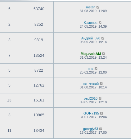
metan
5
53740
31.08.2019, 11:09
Каменев
2
8252
24.05.2019, 14:39
Андрей_590
3
9819
03.05.2019, 19:14
MegavoltAM
7
13524
31.03.2019, 13:24
ппв
5
8722
25.02.2019, 12:00
пытливый
5
12762
01.08.2017, 10:14
paul2010
13
16161
09.05.2017, 12:18
IGOR7195
3
10965
31.01.2017, 19:04
georgiy63
11
13434
13.01.2017, 17:00