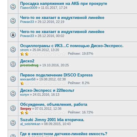
Просадка напряжения на АКБ при прокруте
Павел3009
»
11.01.2017, 17:24
Чего-то не хватает в индуктивной линейке
Роман33
»
29.12.2016, 22:19
Чего-то не хватает в индуктивной линейке
Роман33
»
28.12.2016, 00:02
Осциллограмы с ИКЗ...С помощью Диско-Экспресс.
strem
»
25.04.2012, 13:20
Рейтинг: 19.87%
Диско2
prostodrug
»
19.10.2016, 20:25
Первое подключение DISCO Express
михаил58
»
19.08.2012, 02:38
Рейтинг: 8.2%
Диско-Экспресс и 220вольт
колун
»
24.01.2016, 16:13
Обсуждение, объявления, работа
Sergey
»
07.01.2012, 12:36
Рейтинг: 16.72%
Suzuki Jimny 2001 k6a вторичка.
al_seishinkan
»
08.09.2015, 10:43
Где в емкостном датчике-линейке емкость?