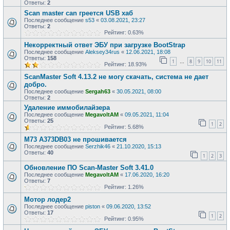
Ответы:
2
Scan master can греется USB хаб
Последнее сообщение
s53
«
03.08.2021, 23:27
Ответы:
2
Рейтинг: 0.63%
Некорректный ответ ЭБУ при загрузке BootStrap
Последнее сообщение
Aleksey34rus
«
12.06.2021, 18:08
Ответы:
158
1
8
9
10
11
…
Рейтинг: 18.93%
ScanMaster Soft 4.13.2 не могу скачать, система не дает
добро.
Последнее сообщение
Sergah63
«
30.05.2021, 08:00
Ответы:
2
Удаление иммобилайзера
Последнее сообщение
MegavoltAM
«
09.05.2021, 11:04
Ответы:
25
1
2
Рейтинг: 5.68%
М73 A373DB03 не прошивается
Последнее сообщение
Serzhik46
«
21.10.2020, 15:13
Ответы:
40
1
2
3
Обновление ПО Scan-Master Soft 3.41.0
Последнее сообщение
MegavoltAM
«
17.06.2020, 16:20
Ответы:
7
Рейтинг: 1.26%
Мотор лодер2
Последнее сообщение
piston
«
09.06.2020, 13:52
Ответы:
17
1
2
Рейтинг: 0.95%