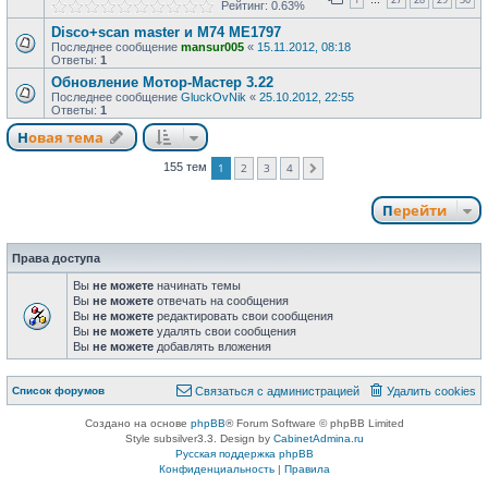
…
Рейтинг: 0.63%
Disco+scan master и М74 МЕ1797
Последнее сообщение
mansur005
«
15.11.2012, 08:18
Ответы:
1
Обновление Мотор-Мастер 3.22
Последнее сообщение
GluckOvNik
«
25.10.2012, 22:55
Ответы:
1
Новая тема
1
2
3
4
155 тем
След.
Перейти
Права доступа
Вы
не можете
начинать темы
Вы
не можете
отвечать на сообщения
Вы
не можете
редактировать свои сообщения
Вы
не можете
удалять свои сообщения
Вы
не можете
добавлять вложения
Список форумов
Связаться с администрацией
Удалить cookies
Создано на основе
phpBB
® Forum Software © phpBB Limited
Style subsilver3.3. Design by
CabinetAdmina.ru
Русская поддержка phpBB
Конфиденциальность
|
Правила