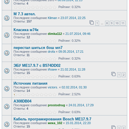
Последнее сообщение
zero
«
08.09.2014, 11:13
Ответы:
4
Рейтинг: 0.32%
М 7.3 автел.
Последнее сообщение
Kliman
«
23.07.2014, 22:25
Ответы:
157
1
8
9
10
11
…
Класика м74к
Последнее сообщение
dimka112
«
21.07.2014, 09:46
Ответы:
12
Рейтинг: 0.32%
перестал шиться бош мп7
Последнее сообщение
drofa
«
09.05.2014, 17:21
Ответы:
11
Рейтинг: 0.32%
ЭБУ МЕ17.9.7 с B574DD02
Последнее сообщение
Иоанн
«
21.02.2014, 11:28
Ответы:
15
1
2
Рейтинг: 0.63%
Источник питания
Последнее сообщение
victors.
«
02.02.2014, 01:30
Ответы:
14
Рейтинг: 2.52%
A308DB04
Последнее сообщение
prostodrug
«
24.01.2014, 17:29
Ответы:
4
Рейтинг: 0.63%
Кабель програмирования Bosch ME17.9.7
Последнее сообщение
жека_102
«
15.01.2014, 22:20
Ответы:
15
1
2