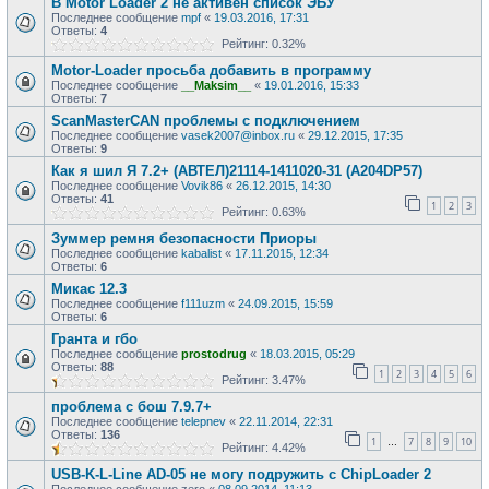
В Motor Loader 2 не активен список ЭБУ
Последнее сообщение
mpf
«
19.03.2016, 17:31
Ответы:
4
Рейтинг: 0.32%
Motor-Loader просьба добавить в программу
Последнее сообщение
__Maksim__
«
19.01.2016, 15:33
Ответы:
7
ScanMasterCAN проблемы с подключением
Последнее сообщение
vasek2007@inbox.ru
«
29.12.2015, 17:35
Ответы:
9
Как я шил Я 7.2+ (АВТЕЛ)21114-1411020-31 (A204DP57)
Последнее сообщение
Vovik86
«
26.12.2015, 14:30
Ответы:
41
1
2
3
Рейтинг: 0.63%
Зуммер ремня безопасности Приоры
Последнее сообщение
kabalist
«
17.11.2015, 12:34
Ответы:
6
Микас 12.3
Последнее сообщение
f111uzm
«
24.09.2015, 15:59
Ответы:
6
Гранта и гбо
Последнее сообщение
prostodrug
«
18.03.2015, 05:29
Ответы:
88
1
2
3
4
5
6
Рейтинг: 3.47%
проблема с бош 7.9.7+
Последнее сообщение
telepnev
«
22.11.2014, 22:31
Ответы:
136
1
7
8
9
10
…
Рейтинг: 4.42%
USB-K-L-Line AD-05 не могу подружить с ChipLoader 2