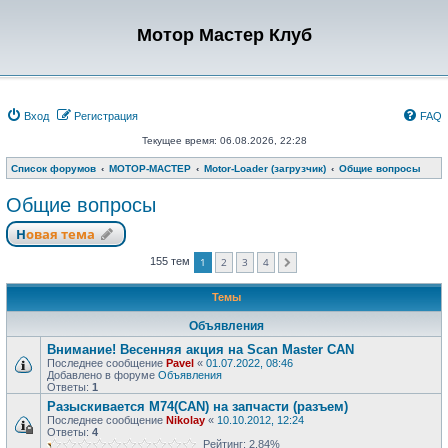
Мотор Мастер Клуб
Вход
Регистрация
FAQ
Текущее время: 06.08.2026, 22:28
Список форумов
МОТОР-МАСТЕР
Motor-Loader (загрузчик)
Общие вопросы
Общие вопросы
Новая тема
1
2
3
4
155 тем
След.
Темы
Объявления
Внимание! Весенняя акция на Scan Master CAN
Последнее сообщение
Pavel
«
01.07.2022, 08:46
Добавлено в форуме
Объявления
Ответы:
1
Разыскивается M74(CAN) на запчасти (разъем)
Последнее сообщение
Nikolay
«
10.10.2012, 12:24
Ответы:
4
Рейтинг: 2.84%