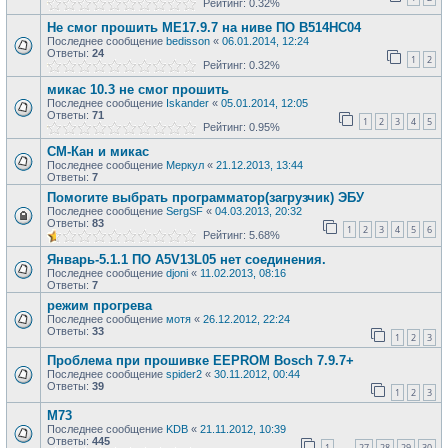
Рейтинг: 0.32%
Не смог прошить ME17.9.7 на ниве ПО B514HC04
Последнее сообщение
bedisson
«
06.01.2014, 12:24
Ответы:
24
1
2
Рейтинг: 0.32%
микас 10.3 не смог прошить
Последнее сообщение
Iskander
«
05.01.2014, 12:05
Ответы:
71
1
2
3
4
5
Рейтинг: 0.95%
СМ-Кан и микас
Последнее сообщение
Меркул
«
21.12.2013, 13:44
Ответы:
7
Помогите выбрать программатор(загрузчик) ЭБУ
Последнее сообщение
SergSF
«
04.03.2013, 20:32
Ответы:
83
1
2
3
4
5
6
Рейтинг: 5.68%
Январь-5.1.1 ПО A5V13L05 нет соединения.
Последнее сообщение
djoni
«
11.02.2013, 08:16
Ответы:
7
режим прогрева
Последнее сообщение
мотя
«
26.12.2012, 22:24
Ответы:
33
1
2
3
Проблема при прошивке EEPROM Bosch 7.9.7+
Последнее сообщение
spider2
«
30.11.2012, 00:44
Ответы:
39
1
2
3
M73
Последнее сообщение
KDB
«
21.11.2012, 10:39
Ответы:
445
1
27
28
29
30