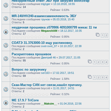
Некорректный ответ ЭБУ при загрузке BootStrap
Последнее сообщение
trig1ger
«
13.10.2018, 16:55
Ответы:
14
Рейтинг: 0.63%
MR-140/HV240-взаимозаменяемость ЭБУ
Последнее сообщение
трунов
«
05.03.2018, 15:40
Ответы:
5
неудачная прошивка z079906 4091000799 микас 11 тм
Последнее сообщение
MegavoltAM
«
18.12.2017, 10:35
Ответы:
17
1
2
Рейтинг: 0.95%
СОАТЭ 31.3763000-10 ищу распиновку.
Последнее сообщение
svet-svet_07
«
10.10.2017, 22:38
Ответы:
2
Раскриптовка прошивок
Последнее сообщение
Дмитрий 46
«
29.07.2017, 21:05
Ответы:
55
1
2
3
4
Рейтинг: 0.95%
Вопрос по загрузчику
Последнее сообщение
ser163
«
17.02.2017, 19:51
Ответы:
59
1
2
3
4
Рейтинг: 1.58%
Скан-Мастер CAN нет связи,нашёл причину.
Последнее сообщение
boycott
«
11.01.2017, 14:51
Ответы:
2
Рейтинг: 0.32%
МЕ 17.9.7 TriCore
Последнее сообщение
__Maksim__
«
01.04.2016, 22:56
Ответы:
2