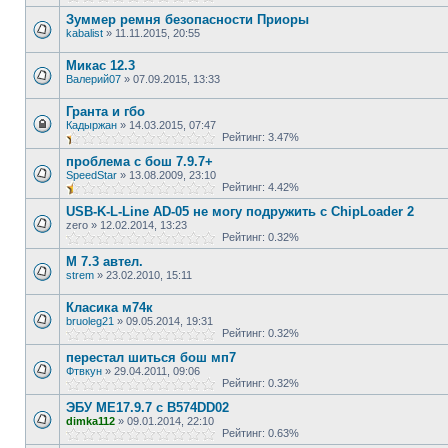
Зуммер ремня безопасности Приоры
kabalist
»
11.11.2015, 20:55
Микас 12.3
Валерий07
»
07.09.2015, 13:33
Гранта и гбо
Кадыржан
»
14.03.2015, 07:47
Рейтинг: 3.47%
проблема с бош 7.9.7+
SpeedStar
»
13.08.2009, 23:10
Рейтинг: 4.42%
USB-K-L-Line AD-05 не могу подружить с ChipLoader 2
zero
»
12.02.2014, 13:23
Рейтинг: 0.32%
М 7.3 автел.
strem
»
23.02.2010, 15:11
Класика м74к
bruoleg21
»
09.05.2014, 19:31
Рейтинг: 0.32%
перестал шиться бош мп7
Фтвкун
»
29.04.2011, 09:06
Рейтинг: 0.32%
ЭБУ МЕ17.9.7 с B574DD02
dimka112
»
09.01.2014, 22:10
Рейтинг: 0.63%