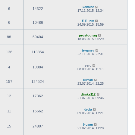
kabalist
6
14322
17.11.2015, 12:34
f111uzm
6
10486
24.09.2015, 15:59
prostodrug
88
69404
18.03.2015, 05:29
telepnev
136
113854
22.11.2014, 22:31
zero
4
10884
08.09.2014, 11:13
Kliman
157
124524
23.07.2014, 22:25
dimka112
12
17362
21.07.2014, 09:46
drofa
11
15662
09.05.2014, 17:21
Иоанн
15
24807
21.02.2014, 11:28