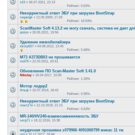
s53
»
06.07.2021, 22:14
Рейтинг: 0.63%
Некорректный ответ ЭБУ при загрузке BootStrap
segangk
»
12.09.2009, 17:28
Рейтинг: 18.93%
ScanMaster Soft 4.13.2 не могу скачать, система не дает до
piston
»
28.05.2021, 19:56
Удаление иммобилайзера
skorp657
»
04.08.2012, 13:45
Рейтинг: 5.68%
М73 A373DB03 не прошивается
mol78
»
22.03.2011, 20:41
Обновление ПО Scan-Master Soft 3.41.0
Nikolay
»
16.04.2017, 10:09
Рейтинг: 1.26%
Мотор лодер2
Ильф
»
20.07.2016, 18:42
Рейтинг: 0.95%
Некорректный ответ ЭБУ при загрузке BootStrap
react17e
»
12.10.2018, 21:15
Рейтинг: 0.63%
MR-140/HV240-взаимозаменяемость ЭБУ
serg71
»
18.12.2016, 15:38
неудачная прошивка z079906 4091000799 микас 11 тм
urri
»
15.12.2017, 18:44