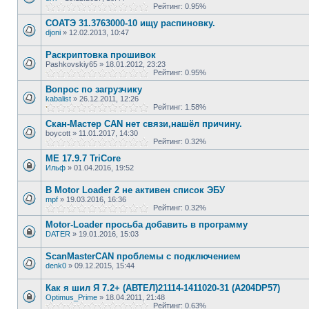
Рейтинг: 0.95%
СОАТЭ 31.3763000-10 ищу распиновку.
djoni
»
12.02.2013, 10:47
Раскриптовка прошивок
Pashkovskiy65
»
18.01.2012, 23:23
Рейтинг: 0.95%
Вопрос по загрузчику
kabalist
»
26.12.2011, 12:26
Рейтинг: 1.58%
Скан-Мастер CAN нет связи,нашёл причину.
boycott
»
11.01.2017, 14:30
Рейтинг: 0.32%
МЕ 17.9.7 TriCore
Ильф
»
01.04.2016, 19:52
В Motor Loader 2 не активен список ЭБУ
mpf
»
19.03.2016, 16:36
Рейтинг: 0.32%
Motor-Loader просьба добавить в программу
DATER
»
19.01.2016, 15:03
ScanMasterCAN проблемы с подключением
denk0
»
09.12.2015, 15:44
Как я шил Я 7.2+ (АВТЕЛ)21114-1411020-31 (A204DP57)
Optimus_Prime
»
18.04.2011, 21:48
Рейтинг: 0.63%