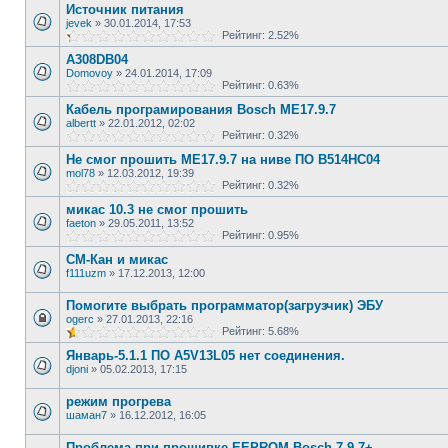
Источник питания
jevek
»
30.01.2014, 17:53
Рейтинг: 2.52%
A308DB04
Domovoy
»
24.01.2014, 17:09
Рейтинг: 0.63%
Кабель програмирования Bosch ME17.9.7
albertt
»
22.01.2012, 02:02
Рейтинг: 0.32%
Не смог прошить ME17.9.7 на ниве ПО B514HC04
mol78
»
12.03.2012, 19:39
Рейтинг: 0.32%
микас 10.3 не смог прошить
faeton
»
29.05.2011, 13:52
Рейтинг: 0.95%
СМ-Кан и микас
f111uzm
»
17.12.2013, 12:00
Помогите выбрать программатор(загрузчик) ЭБУ
ogerc
»
27.01.2013, 22:16
Рейтинг: 5.68%
Январь-5.1.1 ПО A5V13L05 нет соединения.
djoni
»
05.02.2013, 17:15
режим прогрева
шаман7
»
16.12.2012, 16:05
Проблема при прошивке EEPROM Bosch 7.9.7+