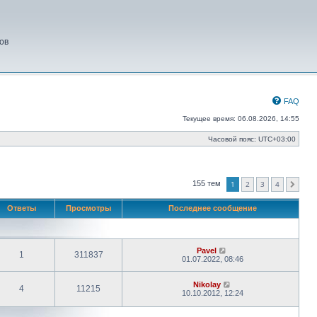
ов
FAQ
Текущее время: 06.08.2026, 14:55
Часовой пояс:
UTC+03:00
1
2
3
4
155 тем
След.
Ответы
Просмотры
Последнее сообщение
Pavel
1
311837
01.07.2022, 08:46
Nikolay
4
11215
10.10.2012, 12:24