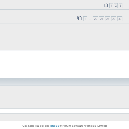
1
2
3
1
26
27
28
29
30
…
Создано на основе
phpBB
® Forum Software © phpBB Limited