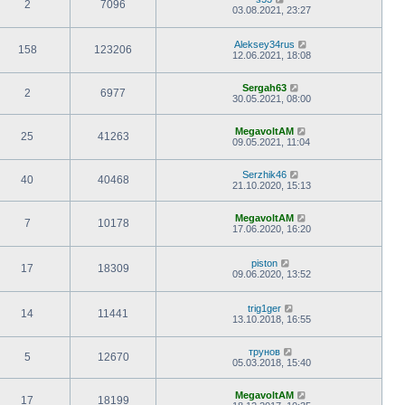
2
7096
03.08.2021, 23:27
Aleksey34rus
158
123206
12.06.2021, 18:08
Sergah63
2
6977
30.05.2021, 08:00
MegavoltAM
25
41263
09.05.2021, 11:04
Serzhik46
40
40468
21.10.2020, 15:13
MegavoltAM
7
10178
17.06.2020, 16:20
piston
17
18309
09.06.2020, 13:52
trig1ger
14
11441
13.10.2018, 16:55
трунов
5
12670
05.03.2018, 15:40
MegavoltAM
17
18199