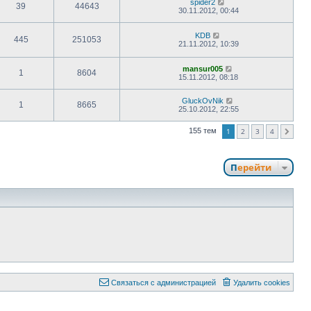
spider2
39
44643
30.11.2012, 00:44
KDB
445
251053
21.11.2012, 10:39
mansur005
1
8604
15.11.2012, 08:18
GluckOvNik
1
8665
25.10.2012, 22:55
1
2
3
4
155 тем
След.
Перейти
Связаться с администрацией
Удалить cookies