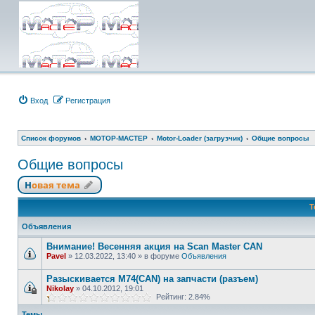
Вход
Регистрация
Список форумов
МОТОР-МАСТЕР
Motor-Loader (загрузчик)
Общие вопросы
Общие вопросы
Новая тема
Т
Объявления
Внимание! Весенняя акция на Scan Master CAN
Pavel
»
12.03.2022, 13:40
» в форуме
Объявления
Разыскивается M74(CAN) на запчасти (разъем)
Nikolay
»
04.10.2012, 19:01
Рейтинг: 2.84%
Темы