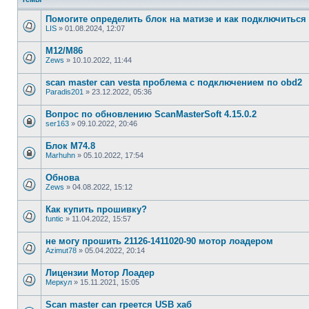
Помогите определить блок на матизе и как подключиться 
LIS
»
01.08.2024, 12:07
М12/М86
Zews
»
10.10.2022, 11:44
scan master can vesta проблема с подключением по obd2
Paradis201
»
23.12.2022, 05:36
Вопрос по обновлению ScanMasterSoft 4.15.0.2
ser163
»
09.10.2022, 20:46
Блок M74.8
Marhuhn
»
05.10.2022, 17:54
Обнова
Zews
»
04.08.2022, 15:12
Как купить прошивку?
funtic
»
11.04.2022, 15:57
не могу прошить 21126-1411020-90 мотор лоадером
Azimut78
»
05.04.2022, 20:14
Лицензии Мотор Лоадер
Меркул
»
15.11.2021, 15:05
Scan master can греется USB хаб