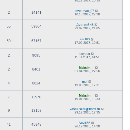
18.12.2017, 10:35
svet-svet_07
2
14141
10.10.2017, 22:38
Дмитрий 46
55
59804
29.07.2017, 21:05
ser163
59
57157
17.02.2017, 19:51
boycott
2
9095
11.01.2017, 14:51
__Maksim__
2
8401
01.04.2016, 22:56
mpf
4
8824
19.03.2016, 17:31
__Maksim__
7
11576
19.01.2016, 15:33
vasek2007@inbox.ru
9
13158
29.12.2015, 17:35
Vovik86
41
45948
26.12.2015, 14:30