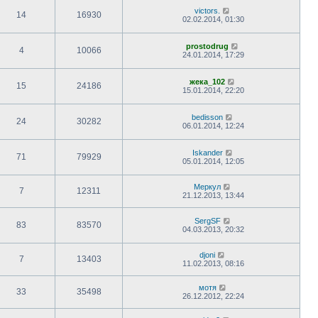
victors.
14
16930
02.02.2014, 01:30
prostodrug
4
10066
24.01.2014, 17:29
жека_102
15
24186
15.01.2014, 22:20
bedisson
24
30282
06.01.2014, 12:24
Iskander
71
79929
05.01.2014, 12:05
Меркул
7
12311
21.12.2013, 13:44
SergSF
83
83570
04.03.2013, 20:32
djoni
7
13403
11.02.2013, 08:16
мотя
33
35498
26.12.2012, 22:24