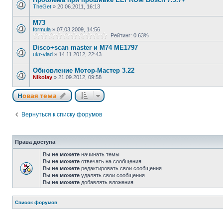
TheGet
»
20.06.2011, 16:13
M73
formula
»
07.03.2009, 14:56
Рейтинг: 0.63%
Disco+scan master и М74 МЕ1797
ukr-vlad
»
14.11.2012, 22:43
Обновление Мотор-Мастер 3.22
Nikolay
»
21.09.2012, 09:58
Новая тема
Вернуться к списку форумов
Права доступа
Вы
не можете
начинать темы
Вы
не можете
отвечать на сообщения
Вы
не можете
редактировать свои сообщения
Вы
не можете
удалять свои сообщения
Вы
не можете
добавлять вложения
Список форумов