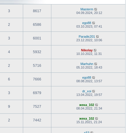
Masterm
3
8617
04.09.2024, 20:12
ego88
2
6586
03.10.2023, 07:41
Paradis201
3
6001
23.12.2022, 10:06
Nikolay
4
5932
10.10.2022, 11:31
Marhuhn
2
5716
05.10.2022, 18:43
ego88
6
7666
08.08.2022, 13:57
dr_xoi
3
6979
13.04.2022, 19:57
жека_102
9
7527
08.04.2022, 21:34
жека_102
2
7442
15.11.2021, 21:24
s53