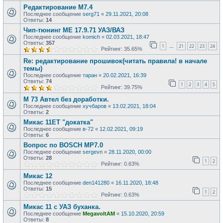
Редактирование М7.4
Последнее сообщение
serg71
«
29.11.2021, 20:08
Ответы:
14
Чип-тюнинг МЕ 17.9.71 УАЗ/ВАЗ
Последнее сообщение
komich
«
02.03.2021, 18:47
Ответы:
357
1
21
22
23
24
…
Рейтинг: 35.65%
Re: редактирование прошивок(читать правила! в начале
темы)
Последнее сообщение
таран
«
20.02.2021, 16:39
Ответы:
74
1
2
3
4
5
Рейтинг: 39.75%
M 73 Автел без доработки.
Последнее сообщение
хучбаров
«
13.02.2021, 18:04
Ответы:
2
Микас 11ЕТ "докатка"
Последнее сообщение
в-72
«
12.02.2021, 09:19
Ответы:
6
Вопрос по BOSCH MP7.0
Последнее сообщение
sergevn
«
28.11.2020, 00:00
Ответы:
28
1
2
Рейтинг: 0.63%
Микас 12
Последнее сообщение
den141280
«
16.11.2020, 18:48
Ответы:
15
1
2
Рейтинг: 0.63%
Микас 11 с УАЗ буханка.
Последнее сообщение
MegavoltAM
«
15.10.2020, 20:59
Ответы:
8