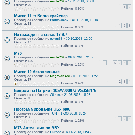
Последнее сообщение
vento702
«
14.11.2018, 00:08
Ответы:
20
1
2
Рейтинг: 0.95%
Микас 11 cr Волга крайслер
Последнее сообщение
Bartholomey
«
01.11.2018, 19:19
Ответы:
33
1
2
3
Рейтинг: 0.63%
Не выходит на связь 17.9.7
Последнее сообщение
golem68
«
30.10.2018, 12:09
Ответы:
10
Рейтинг: 0.32%
М73
Последнее сообщение
vento702
«
06.10.2018, 21:56
Ответы:
129
1
6
7
8
9
…
Рейтинг: 1.26%
Микас 12 битопливный
Последнее сообщение
MegavoltAM
«
01.08.2018, 17:26
Ответы:
57
1
2
3
4
Рейтинг: 3.47%
Еепром на Патриот 10SW000073 VS35B476
Последнее сообщение
Лётчик
«
21.07.2018, 18:23
Ответы:
3
Рейтинг: 0.32%
Программирование ЭБУ M86
Последнее сообщение
TUN
«
17.06.2018, 15:24
Ответы:
35
1
2
3
Рейтинг: 1.26%
М73 Автел, жив ли ЭБУ
Последнее сообщение
Никола
«
04.06.2018, 11:46