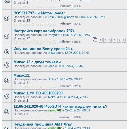
Ответы:
5
Рейтинг: 0.63%
BOSCH 797+ и Motor-Loader
Последнее сообщение
vasek2007@inbox.ru
«
06.06.2026, 22:03
Ответы:
13
Рейтинг: 0.32%
Настройка карт калибровок 797+
Последнее сообщение
Расул667
«
06.09.2025, 21:57
Ответы:
77
1
2
3
4
5
6
Рейтинг: 1.58%
Ищу тюнинг на Весту кросс 24 г.
Последнее сообщение
eskander
«
12.08.2024, 10:41
Микас 12 с двум точками
Последнее сообщение
кекс
«
08.08.2024, 12:46
Микас12.
Последнее сообщение
SLA
«
18.07.2024, 20:42
Ответы:
4
Рейтинг: 0.32%
Микас 11тм ПО 4091000799
Последнее сообщение
Aleks84
«
06.04.2024, 22:36
Ответы:
1
11186-1411020-48 I455GDT4 каким модулем читать?
Последнее сообщение
vento702
«
29.01.2024, 09:51
Ответы:
2
Рейтинг: 0.63%
Неудачная прошивка АМТ Xray
Последнее сообщение
vento702
«
10.04.2023, 23:41