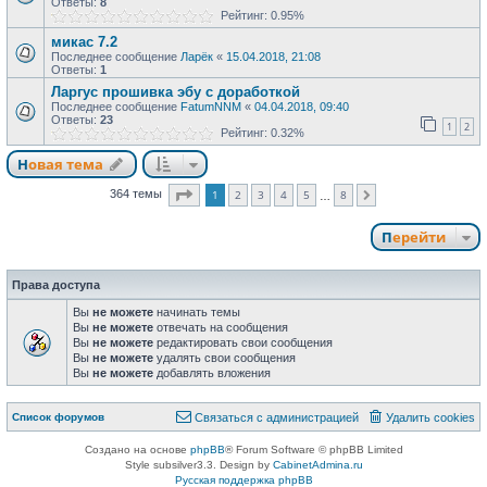
Ответы:
8
Рейтинг: 0.95%
микас 7.2
Последнее сообщение
Ларёк
«
15.04.2018, 21:08
Ответы:
1
Ларгус прошивка эбу с доработкой
Последнее сообщение
FatumNNM
«
04.04.2018, 09:40
Ответы:
23
1
2
Рейтинг: 0.32%
Новая тема
Страница
1
из
8
1
2
3
4
5
8
364 темы
След.
…
Перейти
Права доступа
Вы
не можете
начинать темы
Вы
не можете
отвечать на сообщения
Вы
не можете
редактировать свои сообщения
Вы
не можете
удалять свои сообщения
Вы
не можете
добавлять вложения
Список форумов
Связаться с администрацией
Удалить cookies
Создано на основе
phpBB
® Forum Software © phpBB Limited
Style subsilver3.3. Design by
CabinetAdmina.ru
Русская поддержка phpBB