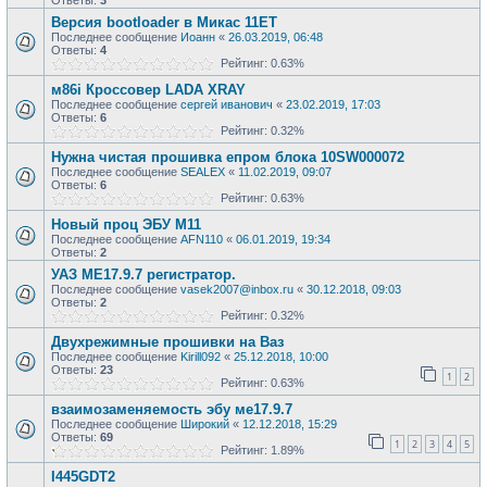
Ответы:
3
Версия bootloader в Микас 11ЕТ
Последнее сообщение
Иоанн
«
26.03.2019, 06:48
Ответы:
4
Рейтинг: 0.63%
м86i Кроссовер LADA XRAY
Последнее сообщение
сергей иванович
«
23.02.2019, 17:03
Ответы:
6
Рейтинг: 0.32%
Нужна чистая прошивка епром блока 10SW000072
Последнее сообщение
SEALEX
«
11.02.2019, 09:07
Ответы:
6
Рейтинг: 0.63%
Новый проц ЭБУ М11
Последнее сообщение
AFN110
«
06.01.2019, 19:34
Ответы:
2
УАЗ МЕ17.9.7 регистратор.
Последнее сообщение
vasek2007@inbox.ru
«
30.12.2018, 09:03
Ответы:
2
Рейтинг: 0.32%
Двухрежимные прошивки на Ваз
Последнее сообщение
Kirill092
«
25.12.2018, 10:00
Ответы:
23
1
2
Рейтинг: 0.63%
взаимозаменяемость эбу ме17.9.7
Последнее сообщение
Широкий
«
12.12.2018, 15:29
Ответы:
69
1
2
3
4
5
Рейтинг: 1.89%
I445GDT2