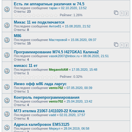
Есть ли аппаратные различия м 74.5
Последнее сообщение
таран
«
02.10.2020, 13:52
Ответы:
23
1
2
Рейтинг: 1.26%
Микас 11 не подключается
Последнее сообщение
Антон81
«
15.08.2020, 21:52
Ответы:
8
М86
Последнее сообщение
Мастеровой
«
15.06.2020, 09:37
Ответы:
15
1
2
Программирование М74.5 I427GKA1 Калина2
Последнее сообщение
vasek2007@inbox.ru
«
08.06.2020, 21:51
Ответы:
4
микасс 11 ет
Последнее сообщение
MegavoltAM
«
17.05.2020, 15:48
Ответы:
1
Рейтинг: 0.32%
Иммо офф м86 лада ларгус
Последнее сообщение
vento702
«
07.05.2020, 00:39
Ответы:
1
Контроль перепрограммирования
Последнее сообщение
vento702
«
25.04.2020, 13:42
Ответы:
4
М73 ителма 21067-1411020-22 Класика
Последнее сообщение
vadd
«
02.01.2020, 17:57
Ответы:
6
Адреса калибровок EMS3125
Последнее сообщение
Меркул
«
28.04.2019, 06:58