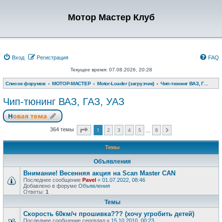
Мотор Мастер Клуб
Вход
Регистрация
FAQ
Текущее время: 07.08.2026, 20:28
Список форумов
МОТОР-МАСТЕР
Motor-Loader (загрузчик)
Чип-тюнинг ВАЗ, ГАЗ, УАЗ
Чип-тюнинг ВАЗ, ГАЗ, УАЗ
Новая тема
Страница
1
из
8
1
2
3
4
5
8
364 темы
След.
…
Темы
Объявления
Внимание! Весенняя акция на Scan Master CAN
Последнее сообщение
Pavel
«
01.07.2022, 08:46
Добавлено в форуме
Объявления
Ответы:
1
Темы
Скорость 60км/ч прошивка??? (хочу угробить детей)
Последнее сообщение
сергвлад
«
15.10.2010, 00:23