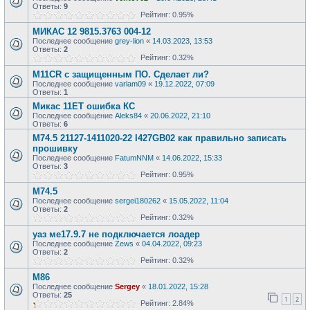
Ответы:
9
Рейтинг: 0.95%
МИКАС 12 9815.3763 004-12
Последнее сообщение
grey-lion
«
14.03.2023, 13:53
Ответы:
2
Рейтинг: 0.32%
M11CR с защищенным ПО. Сделает ли?
Последнее сообщение
varlam09
«
19.12.2022, 07:09
Ответы:
1
Микас 11ET ошибка КС
Последнее сообщение
Aleks84
«
20.06.2022, 21:10
Ответы:
6
M74.5 21127-1411020-22 I427GB02 как правильно записать
прошивку
Последнее сообщение
FatumNNM
«
14.06.2022, 15:33
Ответы:
3
Рейтинг: 0.95%
М74.5
Последнее сообщение
sergei180262
«
15.05.2022, 11:04
Ответы:
2
Рейтинг: 0.32%
уаз ме17.9.7 не подключается лоадер
Последнее сообщение
Zews
«
04.04.2022, 09:23
Ответы:
2
Рейтинг: 0.32%
М86
Последнее сообщение
Sergey
«
18.01.2022, 15:28
Ответы:
25
1
2
Рейтинг: 2.84%