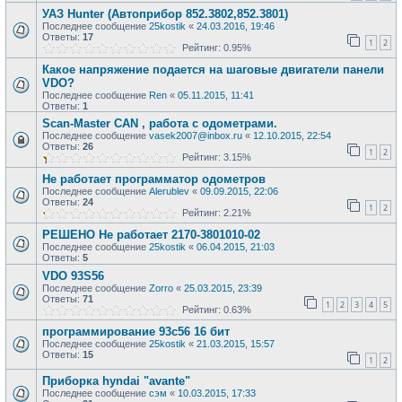
УАЗ Hunter (Автоприбор 852.3802,852.3801)
Последнее сообщение
25kostik
«
24.03.2016, 19:46
Ответы:
17
1
2
Рейтинг: 0.95%
Какое напряжение подается на шаговые двигатели панели
VDO?
Последнее сообщение
Ren
«
05.11.2015, 11:41
Ответы:
1
Scan-Master CAN , работа с одометрами.
Последнее сообщение
vasek2007@inbox.ru
«
12.10.2015, 22:54
Ответы:
26
1
2
Рейтинг: 3.15%
Не работает программатор одометров
Последнее сообщение
Alerublev
«
09.09.2015, 22:06
Ответы:
24
1
2
Рейтинг: 2.21%
РЕШЕНО Не работает 2170-3801010-02
Последнее сообщение
25kostik
«
06.04.2015, 21:03
Ответы:
5
VDO 93S56
Последнее сообщение
Zorro
«
25.03.2015, 23:39
Ответы:
71
1
2
3
4
5
Рейтинг: 0.63%
программирование 93с56 16 бит
Последнее сообщение
25kostik
«
21.03.2015, 15:57
Ответы:
15
1
2
Приборка hyndai "avante"
Последнее сообщение
сэм
«
10.03.2015, 17:33