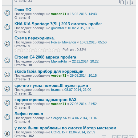
Ответы:
21
1
2
Глюк ПО
Последнее сообщение
vorden71
«
15.02.2015, 14:43
Ответы:
9
КИА KIA Sportage 3(SL) 2013 смотать пробег
Последнее сообщение
golem68
«
10.02.2015, 10:32
Ответы:
9
Схема переходника.
Последнее сообщение
Роман Мочалов
«
16.01.2015, 05:56
Ответы:
9
Рейтинг: 0.32%
Citroen C4 2008 адреса пробега
Последнее сообщение
MaximRibin
«
22.11.2014, 20:22
Ответы:
10
skoda fabia прибор для коррекции
Последнее сообщение
vorden71
«
29.09.2014, 10:15
Ответы:
1
срочно нужна помощь!!! нужен дамп
Последнее сообщение
brams
«
08.07.2014, 21:00
Ответы:
11
корректировка одометров ВАЗ
Последнее сообщение
vorden71
«
27.06.2014, 21:52
Ответы:
5
Лифан солано
Последнее сообщение
Sergey-56
«
04.06.2014, 11:16
Ответы:
6
у кого были проблемы по смотке Мотор мастером
Последнее сообщение
CORE I5
«
12.04.2014, 22:59
Ответы:
162
1
8
9
10
11