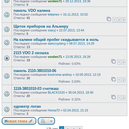
Последнее сообщение
vorden71
«
29.12.2013, 19:36
Ответы:
5
панель VDO калина
Последнее сообщение
telepnev
«
16.11.2013, 10:02
Ответы:
41
1
2
3
Щиток приборов на Альмеру
Последнее сообщение
staryj
«
22.07.2013, 13:44
Ответы:
5
На калине общий пробег скидывается в ноль
Последнее сообщение
darkzoyberg
«
08.07.2013, 14:29
Ответы:
13
2115 VDO 2 окошка
Последнее сообщение
vorden71
«
13.05.2013, 16:26
Ответы:
19
1
2
Рейтинг: 0.63%
панель 2110-3801010-06
Последнее сообщение
kostroma-andrey
«
10.05.2013, 12:19
Ответы:
16
1
2
Рейтинг: 0.63%
1118-3801010-03 счетмаш
Последнее сообщение
BLACK1520
«
30.04.2013, 18:40
Ответы:
20
1
2
Рейтинг: 0.32%
одометр логан
Последнее сообщение
Homa70
«
02.04.2013, 21:15
Ответы:
3
Новая тема
125 тем