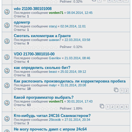
…
Рейтинг: 0.32%
vdo 21100-380101008
Последнее сообщение
vorden71
«
08.04.2014, 12:45
Ответы:
1
одометр
Последнее сообщение
staryj
«
02.04.2014, 11:01
Ответы:
1
Смотать километраж а Гранте
Последнее сообщение
шаман7
«
22.03.2014, 03:58
Ответы:
9
Рейтинг: 0.32%
VDO 21700-3801010-00
Последнее сообщение
Gavrilov
«
21.03.2014, 08:46
Ответы:
4
как определить сколько бит?
Последнее сообщение
beast
«
25.02.2014, 09:12
Ответы:
11
Как распознать производилась ли корректировка пробега
Последнее сообщение
malyr
«
31.01.2014, 20:08
Ответы:
18
1
2
Какой программатор выбрать?
Последнее сообщение
vorden71
«
30.01.2014, 17:43
Ответы:
63
1
2
3
4
5
Рейтинг: 1.89%
Кто-нибудь читал 24С16 Сканмастером?
Последнее сообщение
25kostik
«
27.01.2014, 20:34
Ответы:
3
Не могу прочесть дамп с ипром 24с64