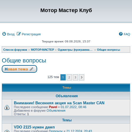
Мотор Мастер Клуб
Вход
Регистрация
FAQ
Текущее время: 09.08.2026, 15:37
Список форумов
МОТОР-МАСТЕР
Одометры (программатор одометров)
Общие вопросы
Общие вопросы
Новая тема
1
2
3
125 тем
След.
Темы
Объявления
Внимание! Весенняя акция на Scan Master CAN
Последнее сообщение
Pavel
«
01.07.2022, 08:46
Добавлено в форуме
Объявления
Ответы:
1
Темы
VDO 2115 нужен дамп
Последнее сообщение
Domovoy
«
21.12.2024, 20:43