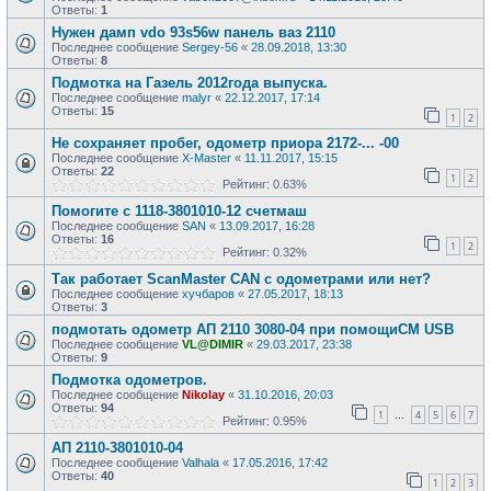
Ответы:
1
Нужен дамп vdo 93s56w панель ваз 2110
Последнее сообщение
Sergey-56
«
28.09.2018, 13:30
Ответы:
8
Подмотка на Газель 2012года выпуска.
Последнее сообщение
malyr
«
22.12.2017, 17:14
Ответы:
15
1
2
Не сохраняет пробег, одометр приора 2172-... -00
Последнее сообщение
X-Master
«
11.11.2017, 15:15
Ответы:
22
1
2
Рейтинг: 0.63%
Помогите с 1118-3801010-12 счетмаш
Последнее сообщение
SAN
«
13.09.2017, 16:28
Ответы:
16
1
2
Рейтинг: 0.32%
Так работает ScanMaster CAN с одометрами или нет?
Последнее сообщение
хучбаров
«
27.05.2017, 18:13
Ответы:
3
подмотать одометр АП 2110 3080-04 при помощиСМ USB
Последнее сообщение
VL@DIMIR
«
29.03.2017, 23:38
Ответы:
9
Подмотка одометров.
Последнее сообщение
Nikolay
«
31.10.2016, 20:03
Ответы:
94
1
4
5
6
7
…
Рейтинг: 0.95%
АП 2110-3801010-04
Последнее сообщение
Valhala
«
17.05.2016, 17:42
Ответы:
40
1
2
3