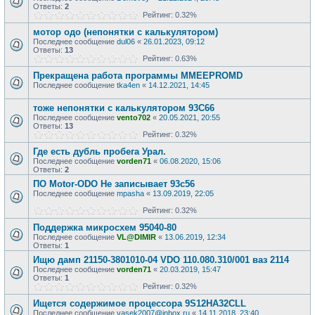
Ответы:
2
Рейтинг: 0.32%
мотор одо (непонятки с калькулятором)
Последнее сообщение
dul06
«
26.01.2023, 09:12
Ответы:
13
Рейтинг: 0.63%
Прекращена работа программы MMEEPROMD
Последнее сообщение
tka4en
«
14.12.2021, 14:45
тоже непонятки с калькулятором 93С66
Последнее сообщение
vento702
«
20.05.2021, 20:55
Ответы:
13
Рейтинг: 0.32%
Где есть дубль пробега Урал.
Последнее сообщение
vorden71
«
06.08.2020, 15:06
Ответы:
2
ПО Motor-ODO Не записывает 93с56
Последнее сообщение
mpasha
«
13.09.2019, 22:05
Рейтинг: 0.32%
Поддержка микросхем 95040-80
Последнее сообщение
VL@DIMIR
«
13.06.2019, 12:34
Ответы:
1
Ищю дамп 21150-3801010-04 VDO 110.080.310/001 ваз 2114
Последнее сообщение
vorden71
«
20.03.2019, 15:47
Ответы:
1
Рейтинг: 0.32%
Ищется содержимое процессора 9S12HA32CLL
Последнее сообщение
vasek2007@inbox.ru
«
14.11.2018, 23:40