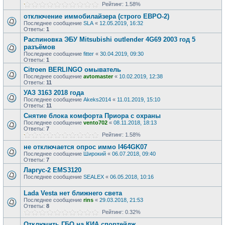
Рейтинг: 1.58%
отключение иммобилайзера (строго ЕВРО-2)
Последнее сообщение
SLA
«
12.05.2019, 16:32
Ответы:
1
Распиновка ЭБУ Mitsubishi outlender 4G69 2003 год 5
разъёмов
Последнее сообщение
fitter
«
30.04.2019, 09:30
Ответы:
1
Citroen BERLINGO омыватель
Последнее сообщение
avtomaster
«
10.02.2019, 12:38
Ответы:
11
УАЗ 3163 2018 года
Последнее сообщение
Akeks2014
«
11.01.2019, 15:10
Ответы:
11
Снятие блока комфорта Приора с охраны
Последнее сообщение
vento702
«
08.11.2018, 18:13
Ответы:
7
Рейтинг: 1.58%
не отключается опрос иммо I464GK07
Последнее сообщение
Широкий
«
06.07.2018, 09:40
Ответы:
7
Ларгус-2 EMS3120
Последнее сообщение
SEALEX
«
06.05.2018, 10:16
Lada Vesta нет ближнего света
Последнее сообщение
rins
«
29.03.2018, 21:53
Ответы:
8
Рейтинг: 0.32%
Отключить ГБО на КИА спортейдж