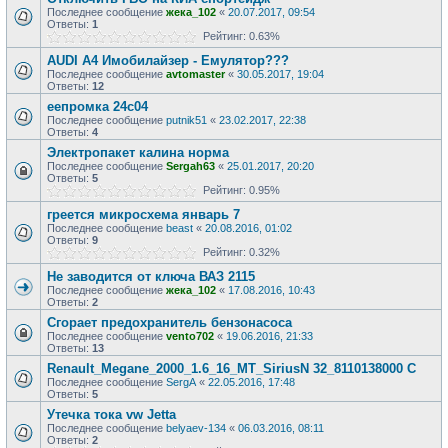
Последнее сообщение
жека_102
«
20.07.2017, 09:54
Ответы:
1
Рейтинг: 0.63%
AUDI A4 Имобилайзер - Емулятор???
Последнее сообщение
avtomaster
«
30.05.2017, 19:04
Ответы:
12
еепромка 24с04
Последнее сообщение
putnik51
«
23.02.2017, 22:38
Ответы:
4
Электропакет калина норма
Последнее сообщение
Sergah63
«
25.01.2017, 20:20
Ответы:
5
Рейтинг: 0.95%
греется микросхема январь 7
Последнее сообщение
beast
«
20.08.2016, 01:02
Ответы:
9
Рейтинг: 0.32%
Не заводится от ключа ВАЗ 2115
Последнее сообщение
жека_102
«
17.08.2016, 10:43
Ответы:
2
Сгорает предохранитель бензонасоса
Последнее сообщение
vento702
«
19.06.2016, 21:33
Ответы:
13
Renault_Megane_2000_1.6_16_MT_SiriusN 32_8110138000 C
Последнее сообщение
SergA
«
22.05.2016, 17:48
Ответы:
5
Утечка тока vw Jetta
Последнее сообщение
belyaev-134
«
06.03.2016, 08:11
Ответы:
2