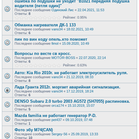
ошибка по подушки не уходит "В1021 передняя подушка
водителя (петля один)"
Последнее сообщение
Одинокий Лис
«
22.04.2021, 11:53
Ответы:
8
Рейтинг: 0.95%
Обманка нагревателя ДК-1 133
Последнее сообщение
vano34
«
18.02.2021, 10:49
Ответы:
6
пин по вин коду опель.кто поможет
Последнее сообщение
fimol
«
15.09.2020, 10:49
Вопросы по весте св кросс.
Последнее сообщение
MOTOR-BOSS
«
22.07.2020, 22:14
Ответы:
6
Рейтинг: 0.63%
Авто: Kia Rio 2010г. не работает электроусилитель руля.
Последнее сообщение
vano34
«
21.12.2019, 08:33
Ответы:
8
Лада Гранта 2012г. моргает аварийная сигнализация.
Последнее сообщение
vano34
«
17.12.2019, 18:24
Ответы:
6
DENSO Subaru 2.0 turbo 2003 AG572 (SH7055) распиновка.
Последнее сообщение
orca174
«
15.10.2019, 15:07
Ответы:
5
Mazda familia не работает генератор P-D.
Последнее сообщение
pet437
«
09.10.2019, 07:48
Ответы:
1
Фото эбу М74(CAN)
Последнее сообщение
Sergey-56
«
25.09.2019, 13:33
Ответы:
10