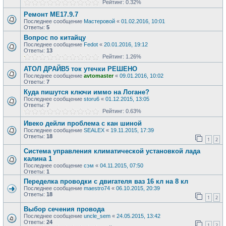
Рейтинг: 0.32%
Ремонт МЕ17.9.7
Последнее сообщение
Мастеровой
«
01.02.2016, 10:01
Ответы:
5
Вопрос по китайцу
Последнее сообщение
Fedot
«
20.01.2016, 19:12
Ответы:
13
Рейтинг: 1.26%
АТОЛ ДРАЙВ5 ток утечки РЕШЕНО
Последнее сообщение
avtomaster
«
09.01.2016, 10:02
Ответы:
7
Куда пишутся ключи иммо на Логане?
Последнее сообщение
storu6
«
01.12.2015, 13:05
Ответы:
7
Рейтинг: 0.63%
Ивеко дейли проблема с кан шиной
Последнее сообщение
SEALEX
«
19.11.2015, 17:39
Ответы:
18
1
2
Система управления климатической установкой лада
калина 1
Последнее сообщение
сэм
«
04.11.2015, 07:50
Ответы:
1
Переделка проводки с двигателя ваз 16 кл на 8 кл
Последнее сообщение
maestro74
«
06.10.2015, 20:39
Ответы:
18
1
2
Выбор сечения провода
Последнее сообщение
uncle_sem
«
24.05.2015, 13:42
Ответы:
24
1
2