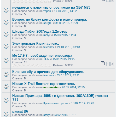
Рейтинг: 0.32%
неудается отключить опрос иммо на ЭБУ М73
Последнее сообщение
таран
«
17.04.2015, 14:52
Ответы:
5
Вопрос по блоку комфорта и иммо приора.
Последнее сообщение
serg00
«
31.03.2015, 11:29
Ответы:
8
Шкода Фабия 2007года 1.2мотор
Последнее сообщение
malyr
«
15.03.2015, 11:04
Ответы:
9
Электропакет Калина люкс.
Последнее сообщение
telepnev
«
21.01.2015, 13:48
Ответы:
3
Ме 17.9.7 , возбуждение генератора
Последнее сообщение
TUN
«
15.01.2015, 21:22
Ответы:
15
1
2
Рейтинг: 0.32%
К-линия эбу и прочего доп оборудования.
Последнее сообщение
telepnev
«
29.10.2014, 12:11
Ответы:
5
Nissan X-Trail Вентелятор отопителя.
Последнее сообщение
avtomaster
«
20.05.2014, 22:55
Ответы:
5
Ниссан Примьера 1998 г в (двигатель 16GA16DE) глохнет
???
Последнее сообщение
Крептолизаторщик
«
13.04.2014, 22:43
Ответы:
3
passat B6
Последнее сообщение
staryj
«
03.02.2014, 15:18