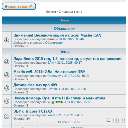
Новая тема
50 тем • Страница
1
из
1
Темы
Объявления
Внимание! Весенняя акция на Scan Master CAN
Последнее сообщение
Pavel
«
01.07.2022, 08:46
Добавлено в форуме
Объявления
Ответы:
1
Темы
Лада Веста 2018 год, 1.8. генератор, регулятор напряжения
Последнее сообщение
SAN
«
31.01.2025, 00:17
Ответы:
3
Mazda cx5. 2014г 2.5л. Не отвечает ЭБУ.
Последнее сообщение
Domovoy
«
21.07.2023, 15:09
Ответы:
5
Датчик фаз змз про 409
Последнее сообщение
Лётчик
«
21.06.2022, 20:18
Ответы:
2
Нужна помощь Opel Astra H Дисплей и магнитола
Последнее сообщение
VL@DIMIR
«
14.03.2022, 22:51
Ответы:
3
ЭБУ с Tricore TC17ХХ
Последнее сообщение
Yokel
«
21.05.2021, 04:52
Ответы:
34
1
2
3
Рейтинг: 1.26%