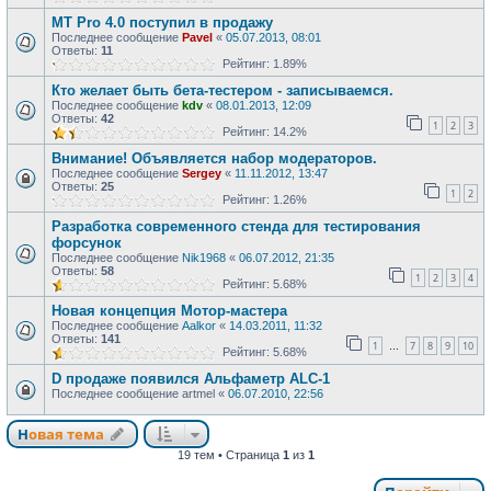
МТ Pro 4.0 поступил в продажу
Последнее сообщение
Pavel
«
05.07.2013, 08:01
Ответы:
11
Рейтинг: 1.89%
Кто желает быть бета-тестером - записываемся.
Последнее сообщение
kdv
«
08.01.2013, 12:09
Ответы:
42
1
2
3
Рейтинг: 14.2%
Внимание! Объявляется набор модераторов.
Последнее сообщение
Sergey
«
11.11.2012, 13:47
Ответы:
25
1
2
Рейтинг: 1.26%
Разработка современного стенда для тестирования
форсунок
Последнее сообщение
Nik1968
«
06.07.2012, 21:35
Ответы:
58
1
2
3
4
Рейтинг: 5.68%
Новая концепция Мотор-мастера
Последнее сообщение
Aalkor
«
14.03.2011, 11:32
Ответы:
141
1
7
8
9
10
…
Рейтинг: 5.68%
D продаже появился Aльфаметр ALC-1
Последнее сообщение
artmel
«
06.07.2010, 22:56
Новая тема
19 тем • Страница
1
из
1