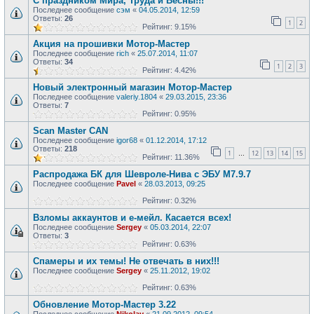
С праздником Мира, Труда и Весны!!!
Последнее сообщение
сэм
«
04.05.2014, 12:59
Ответы:
26
1
2
Рейтинг: 9.15%
Акция на прошивки Мотор-Мастер
Последнее сообщение
rich
«
25.07.2014, 11:07
Ответы:
34
1
2
3
Рейтинг: 4.42%
Новый электронный магазин Мотор-Мастер
Последнее сообщение
valeriy.1804
«
29.03.2015, 23:36
Ответы:
7
Рейтинг: 0.95%
Scan Master CAN
Последнее сообщение
igor68
«
01.12.2014, 17:12
Ответы:
218
1
12
13
14
15
…
Рейтинг: 11.36%
Распродажа БК для Шевроле-Нива с ЭБУ М7.9.7
Последнее сообщение
Pavel
«
28.03.2013, 09:25
Рейтинг: 0.32%
Взломы аккаунтов и е-мейл. Касается всех!
Последнее сообщение
Sergey
«
05.03.2014, 22:07
Ответы:
3
Рейтинг: 0.63%
Спамеры и их темы! Не отвечать в них!!!
Последнее сообщение
Sergey
«
25.11.2012, 19:02
Рейтинг: 0.63%
Обновление Мотор-Мастер 3.22