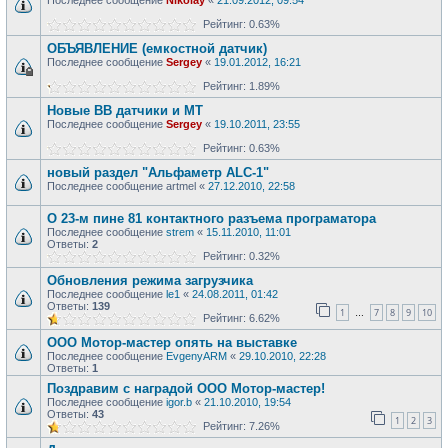
Последнее сообщение
Nikolay
«
21.09.2012, 09:54
Рейтинг: 0.63%
ОБЪЯВЛЕНИЕ (емкостной датчик)
Последнее сообщение
Sergey
«
19.01.2012, 16:21
Рейтинг: 1.89%
Новые ВВ датчики и МТ
Последнее сообщение
Sergey
«
19.10.2011, 23:55
Рейтинг: 0.63%
новый раздел "Aльфаметр ALC-1"
Последнее сообщение
artmel
«
27.12.2010, 22:58
О 23-м пине 81 контактного разъема програматора
Последнее сообщение
strem
«
15.11.2010, 11:01
Ответы:
2
Рейтинг: 0.32%
Обновления режима загрузчика
Последнее сообщение
le1
«
24.08.2011, 01:42
Ответы:
139
1
7
8
9
10
…
Рейтинг: 6.62%
ООО Мотор-мастер опять на выставке
Последнее сообщение
EvgenyARM
«
29.10.2010, 22:28
Ответы:
1
Поздравим с наградой ООО Мотор-мастер!
Последнее сообщение
igor.b
«
21.10.2010, 19:54
Ответы:
43
1
2
3
Рейтинг: 7.26%