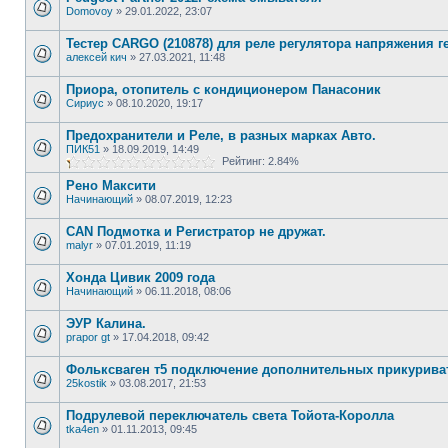
Domovoy
»
29.01.2022, 23:07
Тестер CARGO (210878) для реле регулятора напряжения 
алексей кич
»
27.03.2021, 11:48
Приора, отопитель с кондиционером Панасоник
Сириус
»
08.10.2020, 19:17
Предохранители и Реле, в разных марках Авто.
ПИК51
»
18.09.2019, 14:49
Рейтинг: 2.84%
Рено Максити
Начинающий
»
08.07.2019, 12:23
CAN Подмотка и Регистратор не дружат.
malyr
»
07.01.2019, 11:19
Хонда Цивик 2009 года
Начинающий
»
06.11.2018, 08:06
ЭУР Калина.
prapor gt
»
17.04.2018, 09:42
Фольксваген т5 подключение дополнительных прикурива
25kostik
»
03.08.2017, 21:53
Подрулевой переключатель света Тойота-Королла
tka4en
»
01.11.2013, 09:45