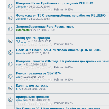
Шевроле Реззо Проблема с проводкой РЕШЕНО
25kostik
»
06.03.2017, 20:04
Рейтинг: 0.32%
Фольксваген Т5 Стеклоподъёмник не работает РЕШЕНО
25kostik
»
24.03.2014, 20:54
Энергосбережение Ford Focus, глюк.
avtomaster
»
27.12.2016, 21:59
стенд для генератора
S_H_E_F
»
16.10.2009, 22:41
Рейтинг: 0.63%
Блок ЭБУ Hitachi A56-C74 Nissan Almera QG16 AT 2006
titservik
»
06.11.2016, 19:19
Шевроле Лачетти 2007года. Не работает центральный замо
malyr
»
31.10.2016, 22:52
Рейтинг: 0.63%
Ремонт разъема от ЭБУ М74
aau
»
12.10.2016, 20:44
Рейтинг: 0.32%
Калина, нет запуска.
в-72
»
26.08.2016, 20:06
приора электропакет
джамал
»
24.06.2013, 20:39
Рейтинг: 0.63%
Уаз Партиот 2011 Кондиционер Делфи не запускается