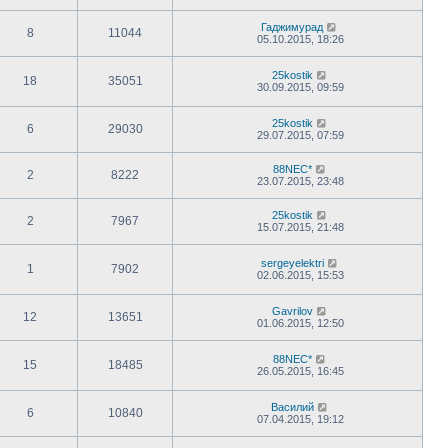
Гаджимурад
8
11044
05.10.2015, 18:26
25kostik
18
35051
30.09.2015, 09:59
25kostik
6
29030
29.07.2015, 07:59
88NEC*
2
8222
23.07.2015, 23:48
25kostik
2
7967
15.07.2015, 21:48
sergeyelektri
1
7902
02.06.2015, 15:53
Gavrilov
12
13651
01.06.2015, 12:50
88NEC*
15
18485
26.05.2015, 16:45
Василий
6
10840
07.04.2015, 19:12