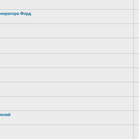
генератора Форд
телей