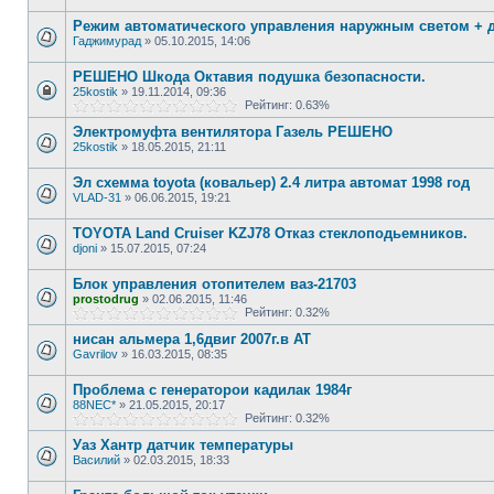
Режим автоматического управления наружным светом + 
Гаджимурад
»
05.10.2015, 14:06
РЕШЕНО Шкода Октавия подушка безопасности.
25kostik
»
19.11.2014, 09:36
Рейтинг: 0.63%
Электромуфта вентилятора Газель РЕШЕНО
25kostik
»
18.05.2015, 21:11
Эл схемма toyota (ковальер) 2.4 литра автомат 1998 год
VLAD-31
»
06.06.2015, 19:21
TOYOTA Land Cruiser KZJ78 Отказ стеклоподьемников.
djoni
»
15.07.2015, 07:24
Блок управления отопителем ваз-21703
prostodrug
»
02.06.2015, 11:46
Рейтинг: 0.32%
нисан альмера 1,6двиг 2007г.в AT
Gavrilov
»
16.03.2015, 08:35
Проблема с генераторои кадилак 1984г
88NEC*
»
21.05.2015, 20:17
Рейтинг: 0.32%
Уаз Хантр датчик температуры
Василий
»
02.03.2015, 18:33