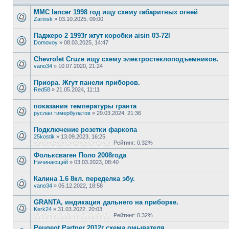
MMC lancer 1998 год ищу схему габаритных огней
Zarinsk
»
03.10.2025, 09:00
Паджеро 2 1993г жгут коробки aisin 03-72l
Domovoy
»
08.03.2025, 14:47
Chevrolet Cruze ищу схему электростеклоподъемников.
vano34
»
10.07.2020, 21:24
Приора. Жгут панели приборов.
Red58
»
21.05.2024, 11:11
показания температуры гранта
руслан тимербулатов
»
29.03.2024, 21:36
Подключение розетки фаркопа
25kostik
»
13.09.2023, 16:25
Рейтинг: 0.32%
Фольксваген Поло 2008года
Начинающий
»
03.03.2023, 08:40
Калина 1.6 8кл. переделка эбу.
vano34
»
05.12.2022, 18:58
GRANTA, индикация дальнего на приборке.
Kerk24
»
31.03.2022, 20:03
Рейтинг: 0.32%
Peugeot Partner 2012г схема омывателя