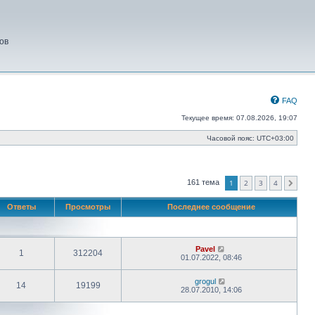
ов
FAQ
Текущее время: 07.08.2026, 19:07
Часовой пояс:
UTC+03:00
1
2
3
4
161 тема
След.
Ответы
Просмотры
Последнее сообщение
Pavel
1
312204
01.07.2022, 08:46
grogul
14
19199
28.07.2010, 14:06