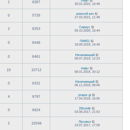
malyr
1
6367
30.01.2022, 10:49
алексей кич
0
5726
27.03.2021, 11:48
Сириус
2
6353
09.10.2020, 16:44
ПИК51
0
6448
18.09.2019, 14:49
Начинающий
0
6461
08.07.2019, 12:23
malyr
10
10712
08.01.2019, 20:12
Начинающий
0
6331
06.11.2018, 08:06
prapor gt
4
8797
17.04.2018, 16:05
25kostik
0
6924
03.08.2017, 21:53
Лесовоз
2
10548
23.07.2017, 17:09