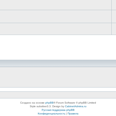
Создано на основе
phpBB
® Forum Software © phpBB Limited
Style subsilver3.3. Design by
CabinetAdmina.ru
Русская поддержка phpBB
Конфиденциальность
|
Правила