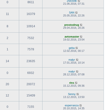
25kostik
0
8611
21.06.2016, 07:31
SAN
11
16379
25.05.2016, 22:26
prostodrug
8
10914
29.04.2016, 20:26
avtomaster
2
7532
19.02.2016, 23:54
geba
1
7578
12.02.2016, 00:17
malyr
14
23635
17.01.2016, 10:14
malyr
0
6932
28.12.2015, 07:08
rins
20
20072
15.12.2015, 09:36
Senny
12
15409
13.12.2015, 13:50
esperranza
0
7155
20.10.2015, 14:35