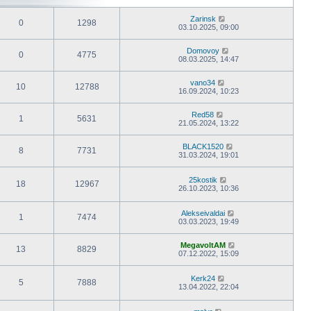
Zarinsk
0
1298
03.10.2025, 09:00
Domovoy
0
4775
08.03.2025, 14:47
vano34
10
12788
16.09.2024, 10:23
Red58
1
5631
21.05.2024, 13:22
BLACK1520
8
7731
31.03.2024, 19:01
25kostik
18
12967
26.10.2023, 10:36
Alekseivaldai
1
7474
03.03.2023, 19:49
MegavoltAM
13
8829
07.12.2022, 15:09
Kerk24
5
7888
13.04.2022, 22:04