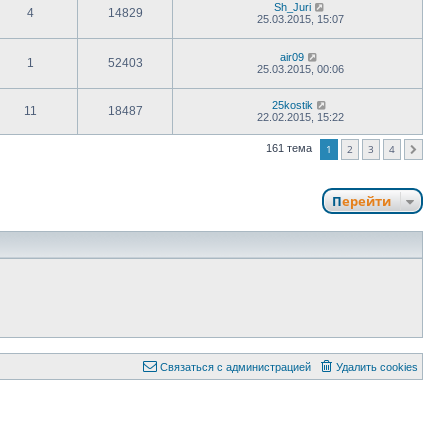
Sh_Juri
4
14829
25.03.2015, 15:07
air09
1
52403
25.03.2015, 00:06
25kostik
11
18487
22.02.2015, 15:22
1
2
3
4
161 тема
След.
Перейти
Связаться с администрацией
Удалить cookies