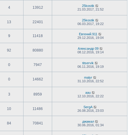
25kostik
4
13912
21.03.2017, 21:52
25kostik
13
22401
06.03.2017, 19:22
Евгений.911
9
11418
29.12.2016, 19:04
Александр 09
92
80880
08.12.2016, 19:14
titservik
0
7947
06.11.2016, 19:19
malyr
0
14662
31.10.2016, 22:52
aau
3
8959
12.10.2016, 22:22
SergA
10
11486
26.08.2016, 23:03
джамал
84
70841
30.06.2016, 01:34