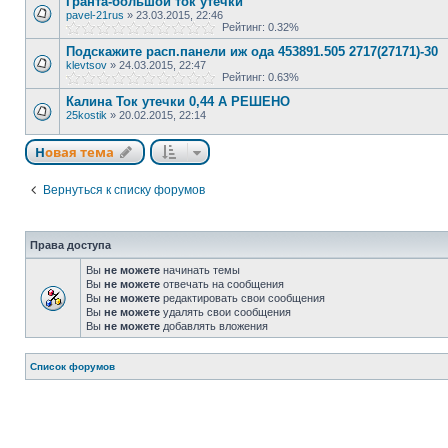
Гранта-большой ток утечки
pavel-21rus
»
23.03.2015, 22:46
Рейтинг: 0.32%
Подскажите расп.панели иж ода 453891.505 2717(27171)-30
klevtsov
»
24.03.2015, 22:47
Рейтинг: 0.63%
Калина Ток утечки 0,44 А РЕШЕНО
25kostik
»
20.02.2015, 22:14
Новая тема
Вернуться к списку форумов
Права доступа
Вы
не можете
начинать темы
Вы
не можете
отвечать на сообщения
Вы
не можете
редактировать свои сообщения
Вы
не можете
удалять свои сообщения
Вы
не можете
добавлять вложения
Список форумов