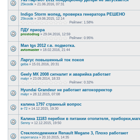
25kostik
»
21.06.2016, 07:31
Indigo Storm мопед, проверка генератора РЕШЕНО
25kostik
»
19.06.2015, 12:14
Рейтинг: 1.58%
ПДУ приора
prostodrug
»
29.04.2016, 12:59
Рейтинг: 0.95%
Man tgs 2012 г.в. подмотка.
avtomaster
»
18.02.2016, 21:44
Ларгус повышенный ток покоя
geba
»
15.01.2016, 20:31
Geely МК 2008 сигналит и аварийка работает
malyr
»
23.09.2014, 18:33
Рейтинг: 0.32%
Hyundai Grandeur не работает автокорректор
malyr
»
28.12.2015, 07:08
калина 1797 странный вопрос
в-72
»
14.12.2015, 19:30
Калина 11183 перебои в питании отопителя, приборки,ма
Senny
»
12.12.2015, 19:50
Стеклоподемники Renault Megane 3, Плохо работают
esperranza
»
20.10.2015, 14:35