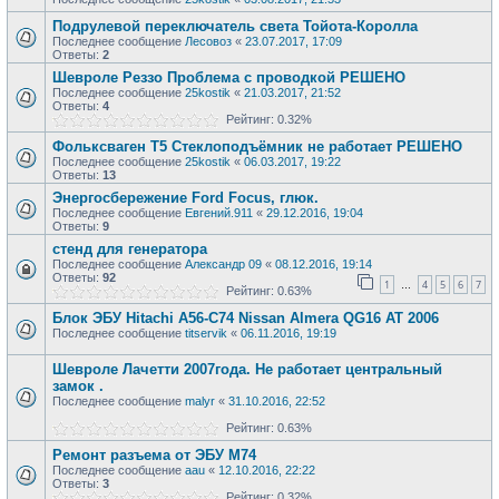
Подрулевой переключатель света Тойота-Королла
Последнее сообщение
Лесовоз
«
23.07.2017, 17:09
Ответы:
2
Шевроле Реззо Проблема с проводкой РЕШЕНО
Последнее сообщение
25kostik
«
21.03.2017, 21:52
Ответы:
4
Рейтинг: 0.32%
Фольксваген Т5 Стеклоподъёмник не работает РЕШЕНО
Последнее сообщение
25kostik
«
06.03.2017, 19:22
Ответы:
13
Энергосбережение Ford Focus, глюк.
Последнее сообщение
Евгений.911
«
29.12.2016, 19:04
Ответы:
9
стенд для генератора
Последнее сообщение
Александр 09
«
08.12.2016, 19:14
Ответы:
92
1
4
5
6
7
…
Рейтинг: 0.63%
Блок ЭБУ Hitachi A56-C74 Nissan Almera QG16 AT 2006
Последнее сообщение
titservik
«
06.11.2016, 19:19
Шевроле Лачетти 2007года. Не работает центральный
замок .
Последнее сообщение
malyr
«
31.10.2016, 22:52
Рейтинг: 0.63%
Ремонт разъема от ЭБУ М74
Последнее сообщение
aau
«
12.10.2016, 22:22
Ответы:
3
Рейтинг: 0.32%