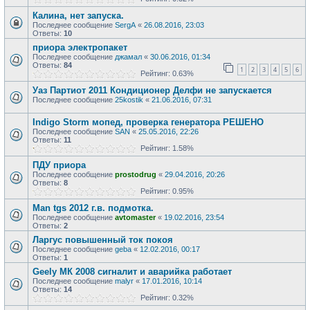
Калина, нет запуска.
Последнее сообщение
SergA
«
26.08.2016, 23:03
Ответы:
10
приора электропакет
Последнее сообщение
джамал
«
30.06.2016, 01:34
Ответы:
84
1
2
3
4
5
6
Рейтинг: 0.63%
Уаз Партиот 2011 Кондиционер Делфи не запускается
Последнее сообщение
25kostik
«
21.06.2016, 07:31
Indigo Storm мопед, проверка генератора РЕШЕНО
Последнее сообщение
SAN
«
25.05.2016, 22:26
Ответы:
11
Рейтинг: 1.58%
ПДУ приора
Последнее сообщение
prostodrug
«
29.04.2016, 20:26
Ответы:
8
Рейтинг: 0.95%
Man tgs 2012 г.в. подмотка.
Последнее сообщение
avtomaster
«
19.02.2016, 23:54
Ответы:
2
Ларгус повышенный ток покоя
Последнее сообщение
geba
«
12.02.2016, 00:17
Ответы:
1
Geely МК 2008 сигналит и аварийка работает
Последнее сообщение
malyr
«
17.01.2016, 10:14
Ответы:
14
Рейтинг: 0.32%