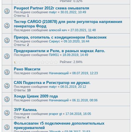
Рейтинг: 0.32%
Peugeot Partner 2012г схема омывателя
Последнее сообщение
malyr
«
30.01.2022, 10:49
Ответы:
1
Тестер CARGO (210878) для реле регулятора напряжения
генератора Форд
Последнее сообщение
алексей кич
«
27.03.2021, 11:48
Приора, отопитель с кондиционером Панасоник
Последнее сообщение
Сириус
«
09.10.2020, 16:44
Ответы:
2
Предохранители и Реле, в разных марках Авто.
Последнее сообщение
ПИК51
«
18.09.2019, 14:49
Рейтинг: 2.84%
Рено Максити
Последнее сообщение
Начинающий
«
08.07.2019, 12:23
CAN Подмотка и Регистратор не дружат.
Последнее сообщение
malyr
«
08.01.2019, 20:12
Ответы:
10
Хонда Цивик 2009 года
Последнее сообщение
Начинающий
«
06.11.2018, 08:06
ЭУР Калина.
Последнее сообщение
prapor gt
«
17.04.2018, 16:05
Ответы:
4
Фольксваген т5 подключение дополнительных
прикуривателей
Последнее сообщение
25kostik
«
03.08.2017, 21:53