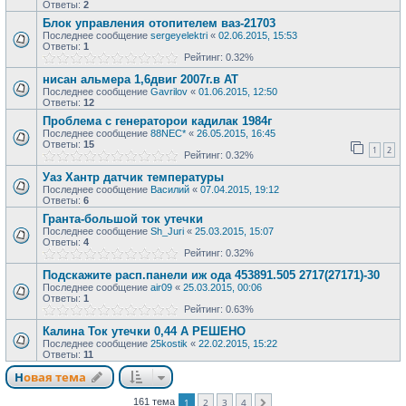
Ответы:
2
Блок управления отопителем ваз-21703
Последнее сообщение
sergeyelektri
«
02.06.2015, 15:53
Ответы:
1
Рейтинг: 0.32%
нисан альмера 1,6двиг 2007г.в AT
Последнее сообщение
Gavrilov
«
01.06.2015, 12:50
Ответы:
12
Проблема с генераторои кадилак 1984г
Последнее сообщение
88NEC*
«
26.05.2015, 16:45
Ответы:
15
1
2
Рейтинг: 0.32%
Уаз Хантр датчик температуры
Последнее сообщение
Василий
«
07.04.2015, 19:12
Ответы:
6
Гранта-большой ток утечки
Последнее сообщение
Sh_Juri
«
25.03.2015, 15:07
Ответы:
4
Рейтинг: 0.32%
Подскажите расп.панели иж ода 453891.505 2717(27171)-30
Последнее сообщение
air09
«
25.03.2015, 00:06
Ответы:
1
Рейтинг: 0.63%
Калина Ток утечки 0,44 А РЕШЕНО
Последнее сообщение
25kostik
«
22.02.2015, 15:22
Ответы:
11
Новая тема
1
2
3
4
161 тема
След.