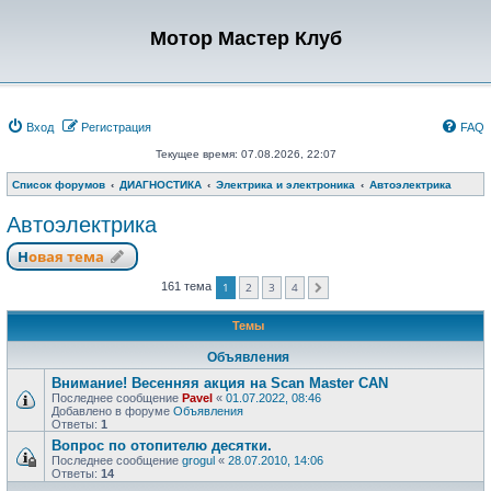
Мотор Мастер Клуб
Вход
Регистрация
FAQ
Текущее время: 07.08.2026, 22:07
Список форумов
ДИАГНОСТИКА
Электрика и электроника
Автоэлектрика
Автоэлектрика
Новая тема
1
2
3
4
161 тема
След.
Темы
Объявления
Внимание! Весенняя акция на Scan Master CAN
Последнее сообщение
Pavel
«
01.07.2022, 08:46
Добавлено в форуме
Объявления
Ответы:
1
Вопрос по отопителю десятки.
Последнее сообщение
grogul
«
28.07.2010, 14:06
Ответы:
14