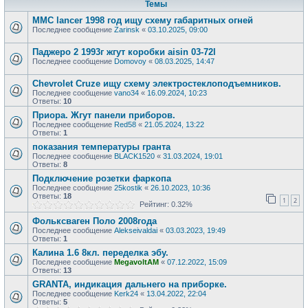
Темы
MMC lancer 1998 год ищу схему габаритных огней
Последнее сообщение
Zarinsk
«
03.10.2025, 09:00
Паджеро 2 1993г жгут коробки aisin 03-72l
Последнее сообщение
Domovoy
«
08.03.2025, 14:47
Chevrolet Cruze ищу схему электростеклоподъемников.
Последнее сообщение
vano34
«
16.09.2024, 10:23
Ответы:
10
Приора. Жгут панели приборов.
Последнее сообщение
Red58
«
21.05.2024, 13:22
Ответы:
1
показания температуры гранта
Последнее сообщение
BLACK1520
«
31.03.2024, 19:01
Ответы:
8
Подключение розетки фаркопа
Последнее сообщение
25kostik
«
26.10.2023, 10:36
Ответы:
18
1
2
Рейтинг: 0.32%
Фольксваген Поло 2008года
Последнее сообщение
Alekseivaldai
«
03.03.2023, 19:49
Ответы:
1
Калина 1.6 8кл. переделка эбу.
Последнее сообщение
MegavoltAM
«
07.12.2022, 15:09
Ответы:
13
GRANTA, индикация дальнего на приборке.
Последнее сообщение
Kerk24
«
13.04.2022, 22:04
Ответы:
5