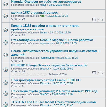
Hyundai Grandeur не работает автокорректор
Последнее сообщение
malyr
«
28.12.2015, 07:08
калина 1797 странный вопрос
Последнее сообщение
rins
«
15.12.2015, 09:36
Ответы:
20
1
2
Калина 11183 перебои в питании отопителя,
приборки,магнитолы
Последнее сообщение
Senny
«
13.12.2015, 13:50
Ответы:
12
Стеклоподемники Renault Megane 3, Плохо работают
Последнее сообщение
esperranza
«
20.10.2015, 14:35
Режим автоматического управления наружным светом +
дальний
Последнее сообщение
Гаджимурад
«
05.10.2015, 18:26
Ответы:
8
РЕШЕНО Шкода Октавия подушка безопасности.
Последнее сообщение
25kostik
«
30.09.2015, 09:59
Ответы:
18
1
2
Рейтинг: 0.63%
Электромуфта вентилятора Газель РЕШЕНО
Последнее сообщение
25kostik
«
29.07.2015, 07:59
Ответы:
6
Эл схемма toyota (ковальер) 2.4 литра автомат 1998 год
Последнее сообщение
88NEC*
«
23.07.2015, 23:48
Ответы:
2
TOYOTA Land Cruiser KZJ78 Отказ стеклоподьемников.
Последнее сообщение
25kostik
«
15.07.2015, 21:48