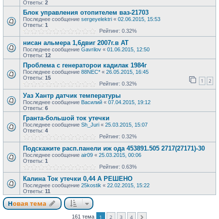
Ответы:
2
Блок управления отопителем ваз-21703
Последнее сообщение
sergeyelektri
«
02.06.2015, 15:53
Ответы:
1
Рейтинг: 0.32%
нисан альмера 1,6двиг 2007г.в AT
Последнее сообщение
Gavrilov
«
01.06.2015, 12:50
Ответы:
12
Проблема с генераторои кадилак 1984г
Последнее сообщение
88NEC*
«
26.05.2015, 16:45
Ответы:
15
1
2
Рейтинг: 0.32%
Уаз Хантр датчик температуры
Последнее сообщение
Василий
«
07.04.2015, 19:12
Ответы:
6
Гранта-большой ток утечки
Последнее сообщение
Sh_Juri
«
25.03.2015, 15:07
Ответы:
4
Рейтинг: 0.32%
Подскажите расп.панели иж ода 453891.505 2717(27171)-30
Последнее сообщение
air09
«
25.03.2015, 00:06
Ответы:
1
Рейтинг: 0.63%
Калина Ток утечки 0,44 А РЕШЕНО
Последнее сообщение
25kostik
«
22.02.2015, 15:22
Ответы:
11
Новая тема
1
2
3
4
161 тема
След.