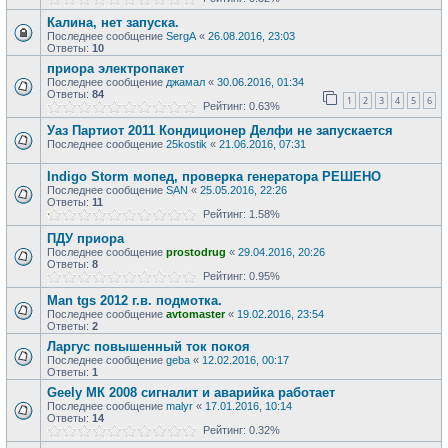
Калина, нет запуска.
Последнее сообщение
SergA
«
26.08.2016, 23:03
Ответы:
10
приора электропакет
Последнее сообщение
джамал
«
30.06.2016, 01:34
Ответы:
84
1
2
3
4
5
6
Рейтинг: 0.63%
Уаз Партиот 2011 Кондиционер Делфи не запускается
Последнее сообщение
25kostik
«
21.06.2016, 07:31
Indigo Storm мопед, проверка генератора РЕШЕНО
Последнее сообщение
SAN
«
25.05.2016, 22:26
Ответы:
11
Рейтинг: 1.58%
ПДУ приора
Последнее сообщение
prostodrug
«
29.04.2016, 20:26
Ответы:
8
Рейтинг: 0.95%
Man tgs 2012 г.в. подмотка.
Последнее сообщение
avtomaster
«
19.02.2016, 23:54
Ответы:
2
Ларгус повышенный ток покоя
Последнее сообщение
geba
«
12.02.2016, 00:17
Ответы:
1
Geely МК 2008 сигналит и аварийка работает
Последнее сообщение
malyr
«
17.01.2016, 10:14
Ответы:
14
Рейтинг: 0.32%