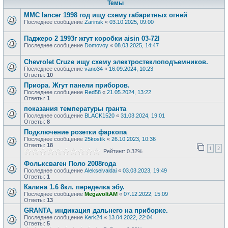
Темы
MMC lancer 1998 год ищу схему габаритных огней
Последнее сообщение
Zarinsk
«
03.10.2025, 09:00
Паджеро 2 1993г жгут коробки aisin 03-72l
Последнее сообщение
Domovoy
«
08.03.2025, 14:47
Chevrolet Cruze ищу схему электростеклоподъемников.
Последнее сообщение
vano34
«
16.09.2024, 10:23
Ответы:
10
Приора. Жгут панели приборов.
Последнее сообщение
Red58
«
21.05.2024, 13:22
Ответы:
1
показания температуры гранта
Последнее сообщение
BLACK1520
«
31.03.2024, 19:01
Ответы:
8
Подключение розетки фаркопа
Последнее сообщение
25kostik
«
26.10.2023, 10:36
Ответы:
18
1
2
Рейтинг: 0.32%
Фольксваген Поло 2008года
Последнее сообщение
Alekseivaldai
«
03.03.2023, 19:49
Ответы:
1
Калина 1.6 8кл. переделка эбу.
Последнее сообщение
MegavoltAM
«
07.12.2022, 15:09
Ответы:
13
GRANTA, индикация дальнего на приборке.
Последнее сообщение
Kerk24
«
13.04.2022, 22:04
Ответы:
5