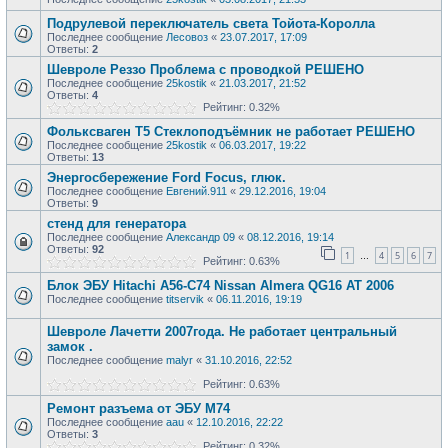
Подрулевой переключатель света Тойота-Королла
Последнее сообщение
Лесовоз
«
23.07.2017, 17:09
Ответы:
2
Шевроле Реззо Проблема с проводкой РЕШЕНО
Последнее сообщение
25kostik
«
21.03.2017, 21:52
Ответы:
4
Рейтинг: 0.32%
Фольксваген Т5 Стеклоподъёмник не работает РЕШЕНО
Последнее сообщение
25kostik
«
06.03.2017, 19:22
Ответы:
13
Энергосбережение Ford Focus, глюк.
Последнее сообщение
Евгений.911
«
29.12.2016, 19:04
Ответы:
9
стенд для генератора
Последнее сообщение
Александр 09
«
08.12.2016, 19:14
Ответы:
92
1
4
5
6
7
…
Рейтинг: 0.63%
Блок ЭБУ Hitachi A56-C74 Nissan Almera QG16 AT 2006
Последнее сообщение
titservik
«
06.11.2016, 19:19
Шевроле Лачетти 2007года. Не работает центральный
замок .
Последнее сообщение
malyr
«
31.10.2016, 22:52
Рейтинг: 0.63%
Ремонт разъема от ЭБУ М74
Последнее сообщение
aau
«
12.10.2016, 22:22
Ответы:
3
Рейтинг: 0.32%