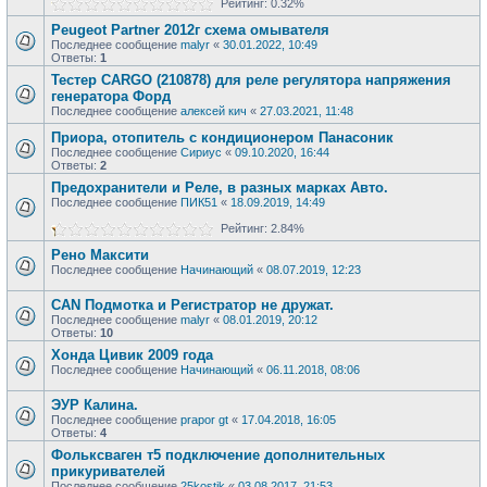
Рейтинг: 0.32%
Peugeot Partner 2012г схема омывателя
Последнее сообщение
malyr
«
30.01.2022, 10:49
Ответы:
1
Тестер CARGO (210878) для реле регулятора напряжения
генератора Форд
Последнее сообщение
алексей кич
«
27.03.2021, 11:48
Приора, отопитель с кондиционером Панасоник
Последнее сообщение
Сириус
«
09.10.2020, 16:44
Ответы:
2
Предохранители и Реле, в разных марках Авто.
Последнее сообщение
ПИК51
«
18.09.2019, 14:49
Рейтинг: 2.84%
Рено Максити
Последнее сообщение
Начинающий
«
08.07.2019, 12:23
CAN Подмотка и Регистратор не дружат.
Последнее сообщение
malyr
«
08.01.2019, 20:12
Ответы:
10
Хонда Цивик 2009 года
Последнее сообщение
Начинающий
«
06.11.2018, 08:06
ЭУР Калина.
Последнее сообщение
prapor gt
«
17.04.2018, 16:05
Ответы:
4
Фольксваген т5 подключение дополнительных
прикуривателей
Последнее сообщение
25kostik
«
03.08.2017, 21:53