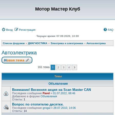
Мотор Мастер Клуб
Вход
Регистрация
FAQ
Текущее время: 07.08.2026, 10:30
Список форумов
ДИАГНОСТИКА
Электрика и электроника
Автоэлектрика
Автоэлектрика
Новая тема
1
2
3
4
161 тема
След.
Темы
Объявления
Внимание! Весенняя акция на Scan Master CAN
Последнее сообщение
Pavel
«
01.07.2022, 08:46
Добавлено в форуме
Объявления
Ответы:
1
Вопрос по отопителю десятки.
Последнее сообщение
grogul
«
28.07.2010, 14:06
Ответы:
14