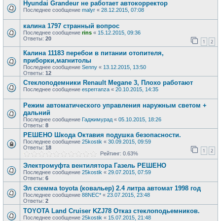
Hyundai Grandeur не работает автокорректор
Последнее сообщение
malyr
«
28.12.2015, 07:08
калина 1797 странный вопрос
Последнее сообщение
rins
«
15.12.2015, 09:36
Ответы:
20
1
2
Калина 11183 перебои в питании отопителя,
приборки,магнитолы
Последнее сообщение
Senny
«
13.12.2015, 13:50
Ответы:
12
Стеклоподемники Renault Megane 3, Плохо работают
Последнее сообщение
esperranza
«
20.10.2015, 14:35
Режим автоматического управления наружным светом +
дальний
Последнее сообщение
Гаджимурад
«
05.10.2015, 18:26
Ответы:
8
РЕШЕНО Шкода Октавия подушка безопасности.
Последнее сообщение
25kostik
«
30.09.2015, 09:59
Ответы:
18
1
2
Рейтинг: 0.63%
Электромуфта вентилятора Газель РЕШЕНО
Последнее сообщение
25kostik
«
29.07.2015, 07:59
Ответы:
6
Эл схемма toyota (ковальер) 2.4 литра автомат 1998 год
Последнее сообщение
88NEC*
«
23.07.2015, 23:48
Ответы:
2
TOYOTA Land Cruiser KZJ78 Отказ стеклоподьемников.
Последнее сообщение
25kostik
«
15.07.2015, 21:48