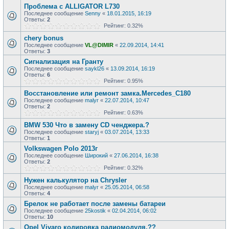
Проблема с ALLIGATOR L730
Последнее сообщение
Senny
«
18.01.2015, 16:19
Ответы:
2
Рейтинг: 0.32%
chery bonus
Последнее сообщение
VL@DIMIR
«
22.09.2014, 14:41
Ответы:
3
Сигнализация на Гранту
Последнее сообщение
saykl26
«
13.09.2014, 16:19
Ответы:
6
Рейтинг: 0.95%
Восстановление или ремонт замка.Mercedes_С180
Последнее сообщение
malyr
«
22.07.2014, 10:47
Ответы:
2
Рейтинг: 0.63%
BMW 530 Что в замену CD ченджера.?
Последнее сообщение
staryj
«
03.07.2014, 13:33
Ответы:
1
Volkswagen Polo 2013г
Последнее сообщение
Широкий
«
27.06.2014, 16:38
Ответы:
2
Рейтинг: 0.32%
Нужен калькулятор на Сhrysler
Последнее сообщение
malyr
«
25.05.2014, 06:58
Ответы:
4
Брелок не работает после замены батареи
Последнее сообщение
25kostik
«
02.04.2014, 06:02
Ответы:
10
Opel Vivaro кодировка радиомодуля.??