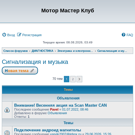
Мотор Мастер Клуб
Вход
Регистрация
FAQ
Текущее время: 08.08.2026, 03:49
Список форумов
ДИАГНОСТИКА
Электрика и электроника
Сигнализация и музыка
Сигнализация и музыка
Новая тема
1
2
70 тем
След.
Темы
Объявления
Внимание! Весенняя акция на Scan Master CAN
Последнее сообщение
Pavel
«
01.07.2022, 08:46
Добавлено в форуме
Объявления
Ответы:
1
Темы
Подключение андроид магнитолы
Последнее сообщение
vasek2007@inbox.ru
«
29.06.2026, 15:26