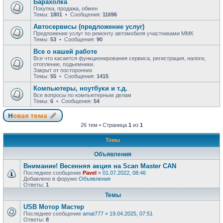
Барахолка
Покупка, продажа, обмен
Темы:
1801
• Сообщения:
11696
Автосервисы (предложение услуг)
Предложение услуг по ремонту автомобиля участниками ММК
Темы:
53
• Сообщения:
90
Все о нашей работе
Все что касается функционирования сервиса, регистрация, налоги,
отопление, подьемники.
Закрыт от посторонних
Темы:
55
• Сообщения:
1415
Компьютеры, ноутбуки и т.д.
Все вопросы по компьютерным делам
Темы:
6
• Сообщения:
54
Новая тема
26 тем • Страница
1
из
1
Темы
Объявления
Внимание! Весенняя акция на Scan Master CAN
Последнее сообщение
Pavel
«
01.07.2022, 08:46
Добавлено в форуме
Объявления
Ответы:
1
Темы
USB Мотор Мастер
Последнее сообщение
amat777
«
19.04.2025, 07:51
Ответы:
8