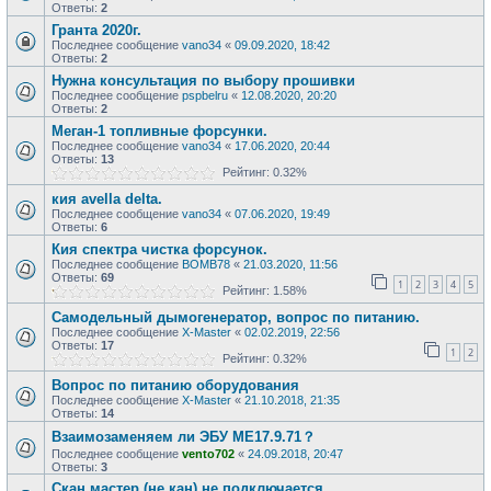
Ответы:
2
Гранта 2020г.
Последнее сообщение
vano34
«
09.09.2020, 18:42
Ответы:
2
Нужна консультация по выбору прошивки
Последнее сообщение
pspbelru
«
12.08.2020, 20:20
Ответы:
2
Меган-1 топливные форсунки.
Последнее сообщение
vano34
«
17.06.2020, 20:44
Ответы:
13
Рейтинг: 0.32%
кия avella delta.
Последнее сообщение
vano34
«
07.06.2020, 19:49
Ответы:
6
Кия спектра чистка форсунок.
Последнее сообщение
BOMB78
«
21.03.2020, 11:56
Ответы:
69
1
2
3
4
5
Рейтинг: 1.58%
Самодельный дымогенератор, вопрос по питанию.
Последнее сообщение
X-Master
«
02.02.2019, 22:56
Ответы:
17
1
2
Рейтинг: 0.32%
Вопрос по питанию оборудования
Последнее сообщение
X-Master
«
21.10.2018, 21:35
Ответы:
14
Взаимозаменяем ли ЭБУ МЕ17.9.71？
Последнее сообщение
vento702
«
24.09.2018, 20:47
Ответы:
3
Скан мастер (не кан) не подключается