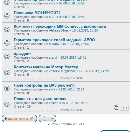
Последнее сообщение
в-72
«
07.08.2018, 08:52
Ответы:
1
Прошивка М74 I455GDT4
Последнее сообщение
в-72
«
03.08.2018, 08:43
Ответы:
5
Комплект переходник MM-Connect с шаблонами
Последнее сообщение
Aleksey34rus
«
15.01.2018, 15:24
Ответы:
4
Герметик прокладок спрей медный. ABRO
Последнее сообщение
buka87
«
01.01.2018, 23:54
Ответы:
1
праздник
Последнее сообщение
staryj
«
30.07.2017, 18:41
Ответы:
2
Контакты магазина Мотор Мастер
Последнее сообщение
vasek2007@inbox.ru
«
13.06.2017, 14:29
Ответы:
9
Рейтинг: 0.32%
Ланч контроль на ВАЗ реален?)
Последнее сообщение
в-72
«
11.01.2015, 12:14
Ответы:
9
Планшеты для диагностики
Последнее сообщение
koleso
«
07.01.2015, 09:12
Ответы:
15
1
2
Рейтинг: 0.32%
Новая тема
26 тем • Страница
1
из
1