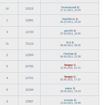
Ульяновский
14
22015
17.11.2011, 22:29
Vlad24Krsk
1
12891
26.10.2011, 10:18
alex045
3
12720
07.09.2011, 16:35
SLA
72
75123
09.06.2011, 09:35
Hasbulat
2
12505
06.06.2011, 21:58
Sergey
0
10792
11.05.2011, 01:13
Sergey
4
14701
02.05.2011, 17:10
Aalkor
0
10184
20.04.2011, 14:23
konmak
3
12067
13.04.2011, 19:49