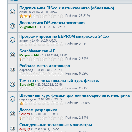
Подключение DiSco к датчикам авто (обновлено)
artmel
»
27.04.2010, 20:47
Рейтинг: 26.81%
Диагностика DIS-систем зажигания
VL@DIMIR
»
11.11.2015, 23:49
Программирование EEPROM микросхем 24Cxx
artmel
»
17.04.2010, 00:33
Рейтинг: 2.21%
ScanMaster can -LE
MegavoltAM
»
18.10.2014, 14:01
Рейтинг: 2.84%
Рабочее место чиптюнера
сергвлад
»
08.01.2012, 21:44
Рейтинг: 0.32%
Тем кто не читал школьный курс физики.
Sergah63
»
11.05.2012, 20:56
Рейтинг: 2.21%
Школьный курс физики для начинающего автоэлектрика
сергвлад
»
02.01.2012, 23:39
Рейтинг: 10.09%
Делаем разрядники
Sergey
»
02.01.2010, 18:56
Рейтинг: 2.84%
Самодельные топливные манометры
Sergey
»
06.09.2011, 15:32