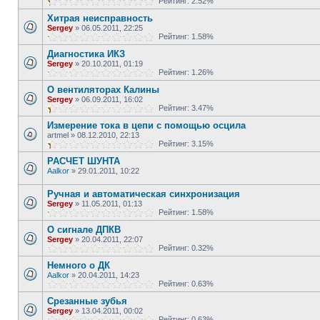
Рейтинг: 2.52%
Хитрая неисправность
Sergey
»
06.05.2011, 22:25
Рейтинг: 1.58%
Диагностика ИКЗ
Sergey
»
20.10.2011, 01:19
Рейтинг: 1.26%
О вентиляторах Калины
Sergey
»
06.09.2011, 16:02
Рейтинг: 3.47%
Измерение тока в цепи с помощью осцила
artmel
»
08.12.2010, 22:13
Рейтинг: 3.15%
РАСЧЕТ ШУНТА
Aalkor
»
29.01.2011, 10:22
Ручная и автоматическая синхронизация
Sergey
»
11.05.2011, 01:13
Рейтинг: 1.58%
О сигнале ДПКВ
Sergey
»
20.04.2011, 22:07
Рейтинг: 0.32%
Немного о ДК
Aalkor
»
20.04.2011, 14:23
Рейтинг: 0.63%
Срезанные зубья
Sergey
»
13.04.2011, 00:02
Рейтинг: 0.63%