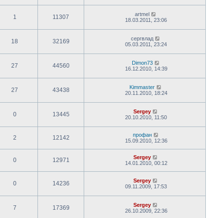
artmel
1
11307
18.03.2011, 23:06
сергвлад
18
32169
05.03.2011, 23:24
Dimon73
27
44560
16.12.2010, 14:39
Kimmaster
27
43438
20.11.2010, 18:24
Sergey
0
13445
20.10.2010, 11:50
профан
2
12142
15.09.2010, 12:36
Sergey
0
12971
14.01.2010, 00:12
Sergey
0
14236
09.11.2009, 17:53
Sergey
7
17369
26.10.2009, 22:36