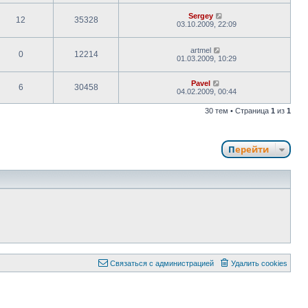
Sergey
12
35328
03.10.2009, 22:09
artmel
0
12214
01.03.2009, 10:29
Pavel
6
30458
04.02.2009, 00:44
30 тем • Страница
1
из
1
Перейти
Связаться с администрацией
Удалить cookies