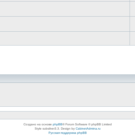
Создано на основе
phpBB
® Forum Software © phpBB Limited
Style subsilver3.3. Design by
CabinetAdmina.ru
Русская поддержка phpBB