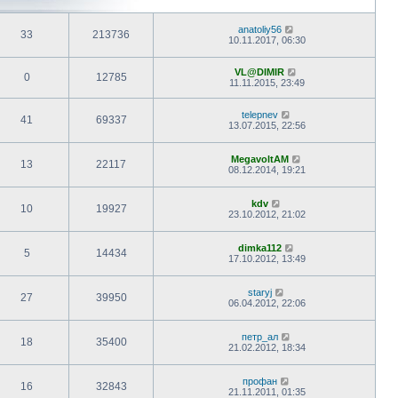
anatoliy56
33
213736
10.11.2017, 06:30
VL@DIMIR
0
12785
11.11.2015, 23:49
telepnev
41
69337
13.07.2015, 22:56
MegavoltAM
13
22117
08.12.2014, 19:21
kdv
10
19927
23.10.2012, 21:02
dimka112
5
14434
17.10.2012, 13:49
staryj
27
39950
06.04.2012, 22:06
петр_ал
18
35400
21.02.2012, 18:34
профан
16
32843
21.11.2011, 01:35