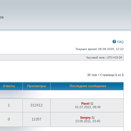
ов
FAQ
Текущее время: 08.08.2026, 12:22
Часовой пояс:
UTC+03:00
30 тем • Страница
1
из
1
Ответы
Просмотры
Последнее сообщение
Pavel
1
312412
01.07.2022, 08:46
Sergey
0
11357
13.05.2011, 23:45