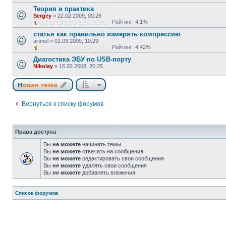
Теория и практика
Sergey
»
22.02.2009, 00:26
Рейтинг: 4.1%
статья как правильно измерять компрессию
artmel
»
01.03.2009, 10:29
Рейтинг: 4.42%
Диагостика ЭБУ по USB-порту
Nikolay
»
16.02.2008, 20:25
Новая тема
Вернуться к списку форумов
Права доступа
Вы
не можете
начинать темы
Вы
не можете
отвечать на сообщения
Вы
не можете
редактировать свои сообщения
Вы
не можете
удалять свои сообщения
Вы
не можете
добавлять вложения
Список форумов