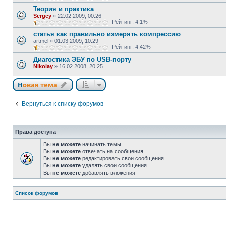
Теория и практика
Sergey
»
22.02.2009, 00:26
Рейтинг: 4.1%
статья как правильно измерять компрессию
artmel
»
01.03.2009, 10:29
Рейтинг: 4.42%
Диагостика ЭБУ по USB-порту
Nikolay
»
16.02.2008, 20:25
Новая тема
Вернуться к списку форумов
Права доступа
Вы
не можете
начинать темы
Вы
не можете
отвечать на сообщения
Вы
не можете
редактировать свои сообщения
Вы
не можете
удалять свои сообщения
Вы
не можете
добавлять вложения
Список форумов