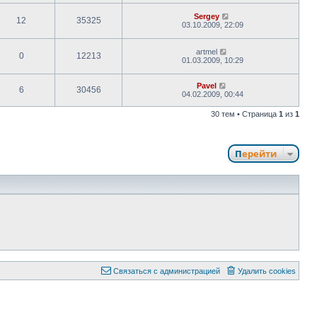
Sergey
12
35325
03.10.2009, 22:09
artmel
0
12213
01.03.2009, 10:29
Pavel
6
30456
04.02.2009, 00:44
30 тем • Страница
1
из
1
Перейти
Связаться с администрацией
Удалить cookies