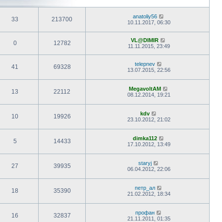
anatoliy56
33
213700
10.11.2017, 06:30
VL@DIMIR
0
12782
11.11.2015, 23:49
telepnev
41
69328
13.07.2015, 22:56
MegavoltAM
13
22112
08.12.2014, 19:21
kdv
10
19926
23.10.2012, 21:02
dimka112
5
14433
17.10.2012, 13:49
staryj
27
39935
06.04.2012, 22:06
петр_ал
18
35390
21.02.2012, 18:34
профан
16
32837
21.11.2011, 01:35