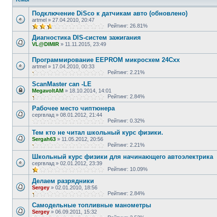
Подключение DiSco к датчикам авто (обновлено)
artmel
»
27.04.2010, 20:47
Рейтинг: 26.81%
Диагностика DIS-систем зажигания
VL@DIMIR
»
11.11.2015, 23:49
Программирование EEPROM микросхем 24Cxx
artmel
»
17.04.2010, 00:33
Рейтинг: 2.21%
ScanMaster can -LE
MegavoltAM
»
18.10.2014, 14:01
Рейтинг: 2.84%
Рабочее место чиптюнера
сергвлад
»
08.01.2012, 21:44
Рейтинг: 0.32%
Тем кто не читал школьный курс физики.
Sergah63
»
11.05.2012, 20:56
Рейтинг: 2.21%
Школьный курс физики для начинающего автоэлектрика
сергвлад
»
02.01.2012, 23:39
Рейтинг: 10.09%
Делаем разрядники
Sergey
»
02.01.2010, 18:56
Рейтинг: 2.84%
Самодельные топливные манометры
Sergey
»
06.09.2011, 15:32