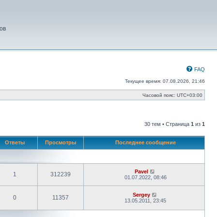
ов
FAQ
Текущее время: 07.08.2026, 21:46
Часовой пояс:
UTC+03:00
30 тем • Страница
1
из
1
Ответы
Просмотры
Последнее сообщение
Pavel
1
312239
01.07.2022, 08:46
Sergey
0
11357
13.05.2011, 23:45