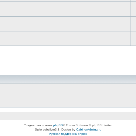
Создано на основе
phpBB
® Forum Software © phpBB Limited
Style subsilver3.3. Design by
CabinetAdmina.ru
Русская поддержка phpBB