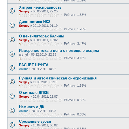
Рейтинг: 2.52%
Хитрая неисправность
Sergey
»
06.05.2011, 22:25
Рейтинг: 1.58%
Диагностика ИКЗ
Sergey
»
20.10.2011, 01:19
Рейтинг: 1.26%
О вентиляторах Калины
Sergey
»
06.09.2011, 16:02
Рейтинг: 3.47%
Измерение тока в цепи с помощью осцила
artmel
»
08.12.2010, 22:13
Рейтинг: 3.15%
РАСЧЕТ ШУНТА
Aalkor
»
29.01.2011, 10:22
Ручная и автоматическая синхронизация
Sergey
»
11.05.2011, 01:13
Рейтинг: 1.58%
О сигнале ДПКВ
Sergey
»
20.04.2011, 22:07
Рейтинг: 0.32%
Немного о ДК
Aalkor
»
20.04.2011, 14:23
Рейтинг: 0.63%
Срезанные зубья
Sergey
»
13.04.2011, 00:02
Рейтинг: 0.63%