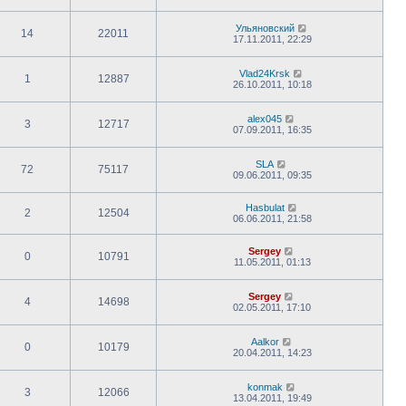
Ульяновский
14
22011
17.11.2011, 22:29
Vlad24Krsk
1
12887
26.10.2011, 10:18
alex045
3
12717
07.09.2011, 16:35
SLA
72
75117
09.06.2011, 09:35
Hasbulat
2
12504
06.06.2011, 21:58
Sergey
0
10791
11.05.2011, 01:13
Sergey
4
14698
02.05.2011, 17:10
Aalkor
0
10179
20.04.2011, 14:23
konmak
3
12066
13.04.2011, 19:49