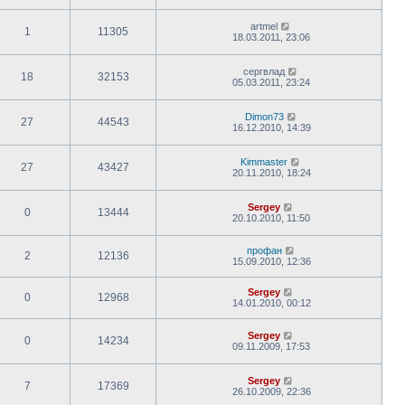
artmel
1
11305
18.03.2011, 23:06
сергвлад
18
32153
05.03.2011, 23:24
Dimon73
27
44543
16.12.2010, 14:39
Kimmaster
27
43427
20.11.2010, 18:24
Sergey
0
13444
20.10.2010, 11:50
профан
2
12136
15.09.2010, 12:36
Sergey
0
12968
14.01.2010, 00:12
Sergey
0
14234
09.11.2009, 17:53
Sergey
7
17369
26.10.2009, 22:36